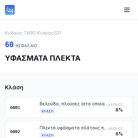
Κωδικός TARIC Κύπρος
/
S11
60
ΚΕΦΆΛΑΙΟ
ΥΦΑΣΜΑΤΑ ΠΛΕΚΤΑ
Κλάση
Βελούδα, πλούσες (στα οποία περιλαμβάνονται και τα υφάσματα με την ονομασία «με μακρύ τρίχωμα») και υφάσματα βροχιδωτά, όλα πλεκτά
ΔΑΣΜΌΣ
6001
8%
ΚΛΆΣΗ
Πλεκτά υφάσματα πλάτους που δεν υπερβαίνει τα 30 cm, που περιέχουν κατά βάρος 5 % ή περισσότερο νήματα ελαστομερή ή νήματα από καουτσούκ, άλλα από εκείνα της κλάσης 6001
ΔΑΣΜΌΣ
6002
6%
ΚΛΆΣΗ