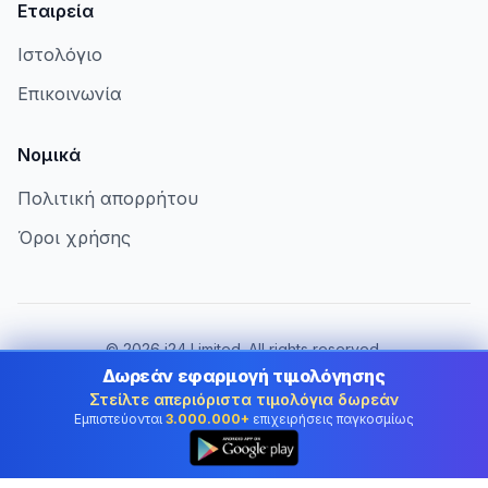
Εταιρεία
Ιστολόγιο
Επικοινωνία
Νομικά
Πολιτική απορρήτου
Όροι χρήσης
©
2026
i24 Limited. All rights reserved.
Εξυπηρετώντας επιχειρήσεις στην Cyprus
Δωρεάν εφαρμογή τιμολόγησης
Στείλτε απεριόριστα τιμολόγια δωρεάν
Αλλαγή χώρας:
Cyprus
Εμπιστεύονται
3.000.000+
επιχειρήσεις παγκοσμίως