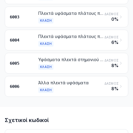
Πλεκτά υφάσματα πλάτους που δεν υπερβαίνει τα 30 cm, άλλα από εκείνα των κλάσεων 6001 και 6002
ΔΑΣΜΌΣ
6003
0%
ΚΛΆΣΗ
Πλεκτά υφάσματα πλάτους που υπερβαίνει τα 30 cm, που περιέχουν κατά βάρος 5 % ή περισσότερο νήματα ελαστομερή ή νήματα από καουτσούκ, άλλα από εκείνα της κλάσης 6001
ΔΑΣΜΌΣ
6004
6%
ΚΛΆΣΗ
Υφάσματα πλεκτά στημονιού (στα οποία περιλαμβάνονται και εκείνα που γίνονται σε μηχανές κατασκευής σιριτιών), άλλα από εκείνα των κλάσεων 6001 μέχρι 6004
ΔΑΣΜΌΣ
6005
8%
ΚΛΆΣΗ
Άλλα πλεκτά υφάσματα
ΔΑΣΜΌΣ
6006
8%
ΚΛΆΣΗ
Σχετικοί κωδικοί