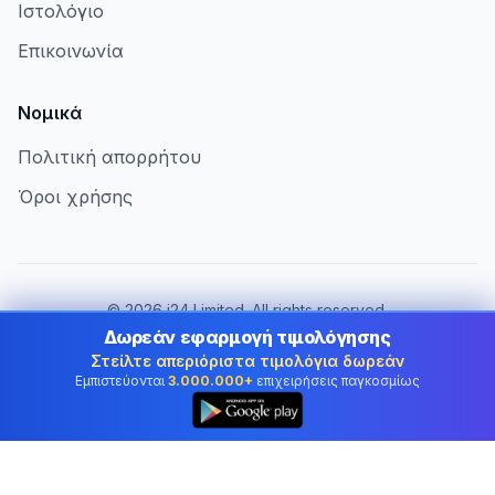
Ιστολόγιο
Επικοινωνία
Νομικά
Πολιτική απορρήτου
Όροι χρήσης
©
2026
i24 Limited. All rights reserved.
Εξυπηρετώντας επιχειρήσεις στην Cyprus
Δωρεάν εφαρμογή τιμολόγησης
Στείλτε απεριόριστα τιμολόγια δωρεάν
Αλλαγή χώρας:
Cyprus
Εμπιστεύονται
3.000.000+
επιχειρήσεις παγκοσμίως