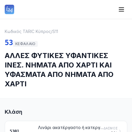
Κωδικός TARIC Κύπρος
/
S11
53
ΚΕΦΆΛΑΙΟ
ΑΛΛΕΣ ΦΥΤΙΚΕΣ ΥΦΑΝΤΙΚΕΣ
ΙΝΕΣ. ΝΗΜΑΤΑ ΑΠΟ ΧΑΡΤΙ ΚΑΙ
ΥΦΑΣΜΑΤΑ ΑΠΟ ΝΗΜΑΤΑ ΑΠΟ
ΧΑΡΤΙ
Κλάση
Λινάρι ακατέργαστο ή κατεργασμένο, αλλά όχι νηματοποιημένο. Στουπιά και απορρίμματα από λινάρι (στα οποία περιλαμβάνονται και τα απορρίμματα από νήματα και τα ξεφτίδια)
ΔΑΣΜΌΣ
5301