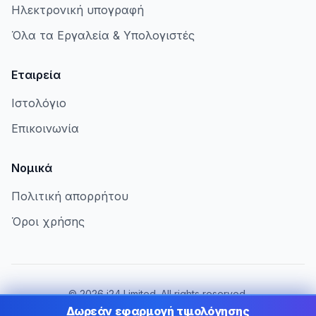
Ηλεκτρονική υπογραφή
Όλα τα Εργαλεία & Υπολογιστές
Εταιρεία
Ιστολόγιο
Επικοινωνία
Νομικά
Πολιτική απορρήτου
Όροι χρήσης
©
2026
i24 Limited. All rights reserved.
Εξυπηρετώντας επιχειρήσεις στην Cyprus
Δωρεάν εφαρμογή τιμολόγησης