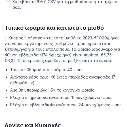
Κατεβάστε PDF ή CSV για τη μισθοδοσία ή τα αρχεία
σας.
Τυπικό ωράριο και κατώτατο μισθό
Η Κύπρος εισήγαγε κατώτατο μισθό το 2023: €1.000/μήνα
για νέους εργαζόμενους (< 6 μήνες προϋπηρεσία) και
€1.100/μήνα για τους υπόλοιπους. Το ωριαίο ισοδύναμο για
40ωρη εβδομάδα (174 ώρες/μήνα) είναι περίπου €5,75–
€6,32. Οι υπερωρίες αμείβονται με 1,5× αυτό το ωριαίο.
Τυπικό εβδομαδιαίο ωράριο: 40 ώρες
Ανώτατο μέσο όριο: 48 ώρες (περίοδος αναφοράς 17
εβδομάδων)
Αμοιβή υπερωριών: 1,5× το κανονικό ωριαίο
Ελάχιστη ημερήσια ανάπαυση: 11 συνεχόμενες ώρες
Ελάχιστη εβδομαδιαία ανάπαυση: 24 συνεχόμενες ώρες
Αργίες και Κυριακές