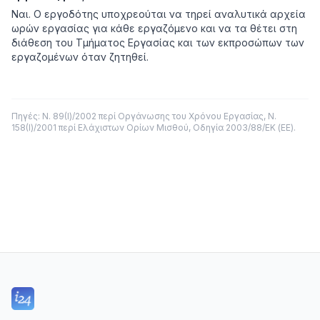
Ναι. Ο εργοδότης υποχρεούται να τηρεί αναλυτικά αρχεία
ωρών εργασίας για κάθε εργαζόμενο και να τα θέτει στη
διάθεση του Τμήματος Εργασίας και των εκπροσώπων των
εργαζομένων όταν ζητηθεί.
Πηγές: Ν. 89(Ι)/2002 περί Οργάνωσης του Χρόνου Εργασίας, Ν.
158(Ι)/2001 περί Ελάχιστων Ορίων Μισθού, Οδηγία 2003/88/ΕΚ (ΕΕ).