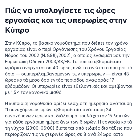
Πώς να υπολογίσετε τις ώρες
εργασίας και τις υπερωρίες στην
Κύπρο
Στην Κύπρο, το βασικό νομοθέτημα που διέπει τον χρόνο
εργασίας είναι ο περί Οργάνωσης του Χρόνου Εργασίας
Νόμος του 2002 (Ν. 89(Ι)/2002), ο οποίος ενσωμάτωσε την
Ευρωπαϊκή Οδηγία 2003/88/ΕΚ. Το τυπικό εβδομαδιαίο
ωράριο ανέρχεται σε 40 ώρες, ενώ το ανώτατο επιτρεπτό
όριο — συμπεριλαμβανομένων των υπερωριών — είναι 48
ώρες κατά μέσο όρο εντός περιόδου αναφοράς 17
εβδομάδων. Οι υπερωρίες είναι εθελοντικές και αμείβονται
με 1,5× τον κανονικό μισθό.
Η κυπριακή νομοθεσία ορίζει ελάχιστη ημερήσια ανάπαυση
11 συνεχόμενων ωρών, εβδομαδιαία ανάπαυση 24
συνεχόμενων ωρών και διάλειμμα τουλάχιστον 15 λεπτών
για κάθε εργάσιμη ημέρα άνω των 6 ωρών. Η εργασία κατά
τη νύχτα (23:00–06:00) διέπεται από ειδικές διατάξεις που
περιορίζουν τις νυχτερινές ώρες σε 8 ανά 24ωρο κατά