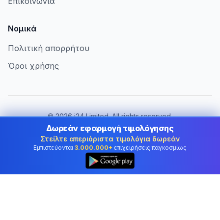
Επικοινωνία
Νομικά
Πολιτική απορρήτου
Όροι χρήσης
©
2026
i24 Limited. All rights reserved.
Εξυπηρετώντας επιχειρήσεις στην Cyprus
Δωρεάν εφαρμογή τιμολόγησης
Στείλτε απεριόριστα τιμολόγια δωρεάν
Αλλαγή χώρας:
Cyprus
Εμπιστεύονται
3.000.000+
επιχειρήσεις παγκοσμίως