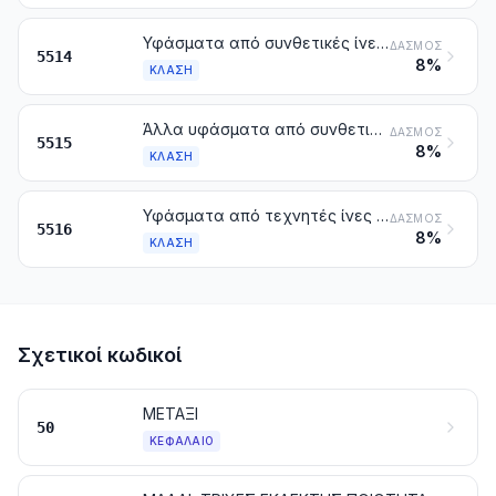
Υφάσματα από συνθετικές ίνες μη συνεχείς, που περιέχουν λιγότερο του 85 % κατά βάρος από τις ίνες αυτές, σύμμεικτα κυρίως ή μόνο με βαμβάκι, με βάρος που υπερβαίνει τα 170 g/m²
ΔΑΣΜΌΣ
5514
8%
ΚΛΆΣΗ
Άλλα υφάσματα από συνθετικές ίνες μη συνεχείς
ΔΑΣΜΌΣ
5515
8%
ΚΛΆΣΗ
Υφάσματα από τεχνητές ίνες μη συνεχείς
ΔΑΣΜΌΣ
5516
8%
ΚΛΆΣΗ
Σχετικοί κωδικοί
ΜΕΤΑΞΙ
50
ΚΕΦΆΛΑΙΟ