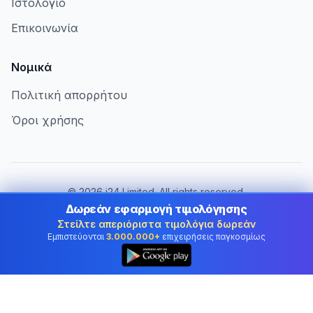
Ιστολόγιο
Επικοινωνία
Νομικά
Πολιτική απορρήτου
Όροι χρήσης
©
2026
i24 Limited. All rights reserved.
Εξυπηρετώντας επιχειρήσεις στην Cyprus
Δωρεάν εφαρμογή τιμολόγησης
Στείλτε απεριόριστα τιμολόγια δωρεάν
Αλλαγή χώρας:
Cyprus
Εμπιστεύονται
3.000.000+
επιχειρήσεις παγκοσμίως