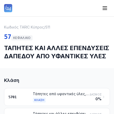
Κωδικός TARIC Κύπρος
/
S11
57
ΚΕΦΆΛΑΙΟ
ΤΑΠΗΤΕΣ ΚΑΙ ΑΛΛΕΣ ΕΠΕΝΔΥΣΕΙΣ
ΔΑΠΕΔΟΥ ΑΠΟ ΥΦΑΝΤΙΚΕΣ ΥΛΕΣ
Κλάση
Τάπητες από υφαντικές ύλες, με κόμπους ή με περιτύλιξη στα νήματα του στημονιού, έστω και έτοιμοι
ΔΑΣΜΌΣ
5701
0%
ΚΛΆΣΗ
Τάπητες και άλλες επενδύσεις δαπέδου από υφαντικές ύλες, υφασμένα, όχι φουντωτά ούτε φλοκωτά, έστω και έτοιμα, στα οποία περιλαμβάνονται και οι τάπητες με την ονομασία «κιλίμια», «σουμάκ», «καραμανίας» και παρόμοιοι τάπητες υφασμένοι στο χέρι