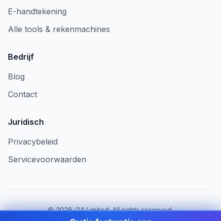
E-handtekening
Alle tools & rekenmachines
Bedrijf
Blog
Contact
Juridisch
Privacybeleid
Servicevoorwaarden
©
2026
i24 Limited. All rights reserved.
Voor bedrijven in Belgium