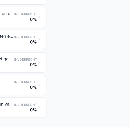
Toerentellers, productietellers, taximeters, kilometertellers, schredentellers en dergelijke; snelheidsmeters en tachometers, andere dan die bedoeld bij de posten 9014 en 9015; stroboscopen
INVOERRECHT
0%
Oscilloscopen, spectrumanalysetoestellen en andere instrumenten, apparaten en toestellen voor het meten of het verifiëren van elektrische grootheden, andere dan meters van post 9028; meet- en detectietoestellen en -instrumenten voor alfa-, bèta- en gammastralen, röntgenstralen, kosmische stralen en andere ioniserende stralen
INVOERRECHT
0%
Meet- of verificatie-instrumenten, -apparaten, -toestellen en -machines, niet genoemd of niet begrepen onder andere posten van dit hoofdstuk; profielprojectietoestellen
INVOERRECHT
0%
INVOERRECHT
0%
Delen en toebehoren (niet genoemd of niet begrepen onder andere posten van dit hoofdstuk) van machines, apparaten, toestellen, instrumenten of artikelen bedoeld bij dit hoofdstuk
INVOERRECHT
0%