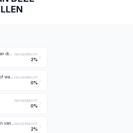
ELLEN
Optische vezels en optischevezelbundels; optischevezelkabels, andere dan die bedoeld bij post 8544; platen of bladen van polariserende stoffen; lenzen (contactlenzen daaronder begrepen), prisma's, spiegels en andere optische elementen, ongeacht de stof waarvan zij zijn vervaardigd, niet gemonteerd, andere dan die van niet-optisch bewerkt glas
INVOERRECHT
2%
Lenzen, prisma's, spiegels en andere optische elementen, ongeacht de stof waarvan zij zijn vervaardigd, gemonteerd, voor instrumenten, apparaten en toestellen, andere dan die van niet-optisch bewerkt glas
INVOERRECHT
0%
INVOERRECHT
0%
Brillen (voor de verbetering van de gezichtsscherpte, voor het beschermen van de ogen en andere) en dergelijke artikelen
INVOERRECHT
2%