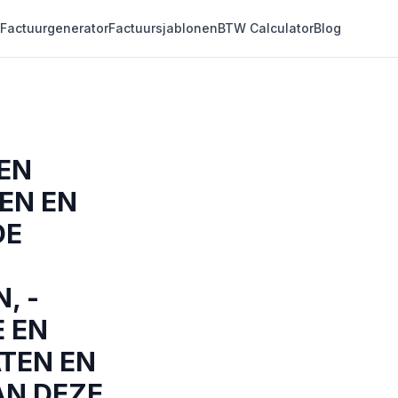
Factuurgenerator
Factuursjablonen
BTW Calculator
Blog
EN
EN EN
DE
, -
E EN
TEN EN
AN DEZE