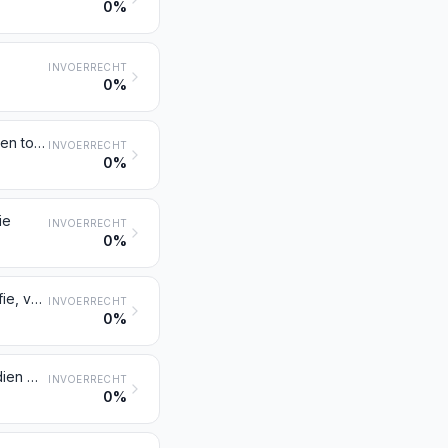
0%
INVOERRECHT
0%
Lasers, andere dan laserdioden; andere optische instrumenten, apparaten en toestellen, niet genoemd of niet begrepen onder andere posten van dit hoofdstuk
INVOERRECHT
0%
ie
INVOERRECHT
0%
Instrumenten, apparaten en toestellen voor de geodesie, voor de topografie, voor het landmeten, voor de fotogrammetrie, voor de hydrografie, voor de oceanografie, voor de hydrologie, voor de meteorologie of voor de geofysica, andere dan kompassen; afstandmeters
INVOERRECHT
0%
Precisiebalansen met een gewichtsgevoeligheid van 5 cg of beter, ook indien met gewichten
INVOERRECHT
0%