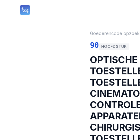
Goederencode opzoek
90
HOOFDSTUK
OPTISCHE
TOESTELL
TOESTELLE
CINEMATOG
CONTROLE-
APPARATE
CHIRURGI
TOESTELL