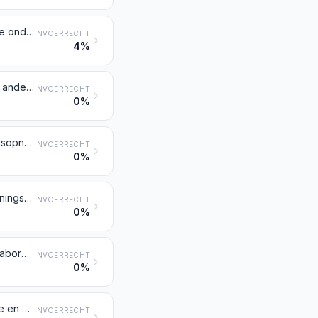
Binocles, verrekijkers, astronomische kijkers, optische telescopen, alsmede onderstellen daarvoor; andere astronomische instrumenten en onderstellen daarvoor, andere dan radioastronomische apparaten
INVOERRECHT
4%
Fototoestellen; flitstoestellen en flitslampen en -buizen, voor de fotografie, andere dan gasontladingslampen en -buizen bedoeld bij post 8539
INVOERRECHT
0%
Filmcamera's en filmprojectietoestellen, ook indien met ingebouwde geluidsopname- en -weergavetoestellen
INVOERRECHT
0%
Projectietoestellen voor niet-bewegende beelden; vergrotings- en verkleiningstoestellen voor de fotografie
INVOERRECHT
0%
Apparaten en uitrustingsstukken voor fotografische en cinematografische laboratoria, niet genoemd of niet begrepen onder andere posten van dit hoofdstuk; negatoscopen; projectieschermen
INVOERRECHT
0%
Optische microscopen, toestellen voor fotomicrografie, cinefotomicrografie en microprojectie daaronder begrepen
INVOERRECHT