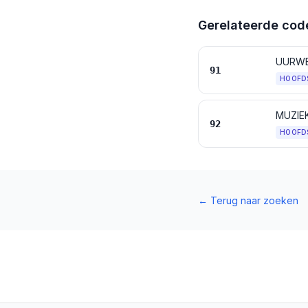
Gerelateerde cod
UURW
91
HOOFD
MUZIE
92
HOOFD
←
Terug naar zoeken