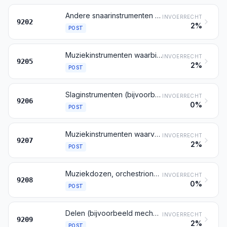
Andere snaarinstrumenten (bijvoorbeeld gitaren, violen, harpen)
INVOERRECHT
9202
2%
POST
Muziekinstrumenten waarbij de klanken worden voortgebracht door luchtstromen (bijvoorbeeld orgels met pijpen en klavier, accordeons, klarinetten, trompetten, doedelzakken), andere dan orchestrions en straatorgels
INVOERRECHT
9205
2%
POST
Slaginstrumenten (bijvoorbeeld trommels, Turkse trommen, xylofonen, cimbalen, castagnetten, maracas)
INVOERRECHT
9206
0%
POST
Muziekinstrumenten waarvan het geluid elektrisch wordt voortgebracht of elektrisch moet worden versterkt (bijvoorbeeld orgels, gitaren, accordeons)
INVOERRECHT
9207
2%
POST
Muziekdozen, orchestrions, straatorgels, zingende vogels, zingende zagen en andere muziekinstrumenten niet begrepen onder een andere post van dit hoofdstuk; lokfluitjes en dergelijke lokinstrumenten; fluitjes, toeters en andere met de mond te bespelen roep- en signaalinstrumenten
INVOERRECHT
9208
0%
POST
Delen (bijvoorbeeld mechanieken voor muziekdozen) en toebehoren (bijvoorbeeld kaarten, schijven en rollen voor mechanisch te bespelen toestellen) voor muziekinstrumenten; metronomen en diapasons van alle soorten
INVOERRECHT
9209
2%
POST