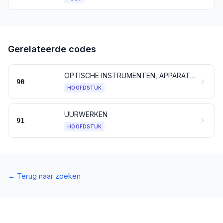
Gerelateerde codes
OPTISCHE INSTRUMENTEN, APPARATEN EN TOESTELLEN; INSTRUMENTEN, APPARATEN EN TOESTELLEN, VOOR DE FOTOGRAFIE EN DE CINEMATOGRAFIE; MEET-, VERIFICATIE-, CONTROLE- EN PRECISIE-INSTRUMENTEN, -APPARATEN EN -TOESTELLEN; MEDISCHE EN CHIRURGISCHE INSTRUMENTEN, APPARATEN EN TOESTELLEN; DELEN EN TOEBEHOREN VAN DEZE INSTRUMENTEN, APPARATEN EN TOESTELLEN
90
HOOFDSTUK
UURWERKEN
91
HOOFDSTUK
←
Terug naar zoeken