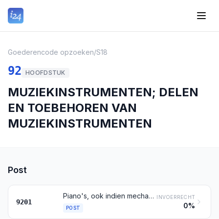
Goederencode opzoeken
/
S18
92
HOOFDSTUK
MUZIEKINSTRUMENTEN; DELEN
EN TOEBEHOREN VAN
MUZIEKINSTRUMENTEN
Post
Piano's, ook indien mechanisch; klavecimbels en andere snaarinstrumenten met klavier
INVOERRECHT
9201
0%
POST