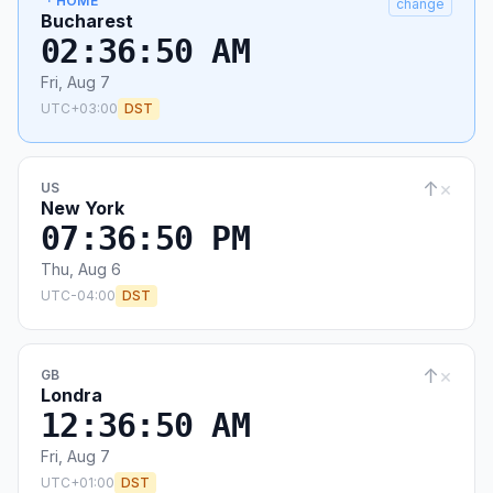
· HOME
change
Bucharest
02:36:51 AM
Fri, Aug 7
UTC+03:00
DST
↑
×
US
New York
07:36:51 PM
Thu, Aug 6
UTC-04:00
DST
↑
×
GB
Londra
12:36:51 AM
Fri, Aug 7
UTC+01:00
DST