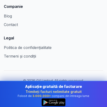
Companie
Blog
Contact
Legal
Politica de confidențialitate
Termeni și condiții
©
2026
i24 Limited. All rights reserved.
Pentru companii în Romania
Aplicație gratuită de facturare
Trimiteți facturi nelimitate gratuit
Schimbă țara:
Romania
Folosit de
3.000.000+
companii din întreaga lume