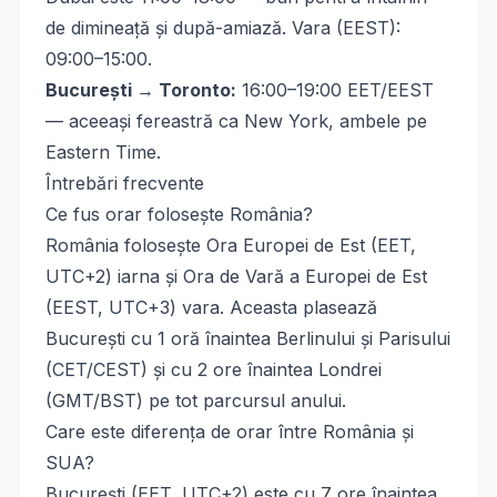
de dimineață și după-amiază. Vara (EEST):
09:00–15:00.
București → Toronto:
16:00–19:00 EET/EEST
— aceeași fereastră ca New York, ambele pe
Eastern Time.
Întrebări frecvente
Ce fus orar folosește România?
România folosește Ora Europei de Est (EET,
UTC+2) iarna și Ora de Vară a Europei de Est
(EEST, UTC+3) vara. Aceasta plasează
București cu 1 oră înaintea Berlinului și Parisului
(CET/CEST) și cu 2 ore înaintea Londrei
(GMT/BST) pe tot parcursul anului.
Care este diferența de orar între România și
SUA?
București (EET, UTC+2) este cu 7 ore înaintea