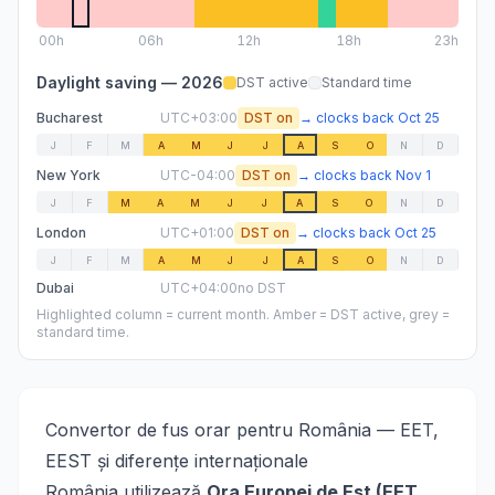
00
h
06
h
12
h
18
h
23h
Daylight saving —
2026
DST active
Standard time
Bucharest
UTC+03:00
DST on
→
clocks back
Oct 25
J
F
M
A
M
J
J
A
S
O
N
D
New York
UTC-04:00
DST on
→
clocks back
Nov 1
J
F
M
A
M
J
J
A
S
O
N
D
London
UTC+01:00
DST on
→
clocks back
Oct 25
J
F
M
A
M
J
J
A
S
O
N
D
Dubai
UTC+04:00
no DST
Highlighted column = current month. Amber = DST active, grey =
standard time.
Convertor de fus orar pentru România — EET,
EEST și diferențe internaționale
România utilizează
Ora Europei de Est (EET,