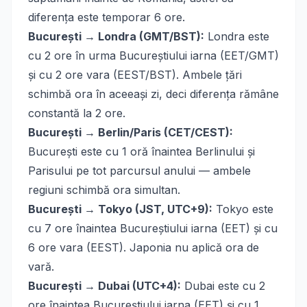
diferența este temporar 6 ore.
București → Londra (GMT/BST):
Londra este
cu 2 ore în urma Bucureștiului iarna (EET/GMT)
și cu 2 ore vara (EEST/BST). Ambele țări
schimbă ora în aceeași zi, deci diferența rămâne
constantă la 2 ore.
București → Berlin/Paris (CET/CEST):
București este cu 1 oră înaintea Berlinului și
Parisului pe tot parcursul anului — ambele
regiuni schimbă ora simultan.
București → Tokyo (JST, UTC+9):
Tokyo este
cu 7 ore înaintea Bucureștiului iarna (EET) și cu
6 ore vara (EEST). Japonia nu aplică ora de
vară.
București → Dubai (UTC+4):
Dubai este cu 2
ore înaintea Bucureștiului iarna (EET) și cu 1