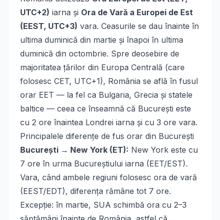
UTC+2)
iarna și
Ora de Vară a Europei de Est
(EEST, UTC+3)
vara. Ceasurile se dau înainte în
ultima duminică din martie și înapoi în ultima
duminică din octombrie. Spre deosebire de
majoritatea țărilor din Europa Centrală (care
folosesc CET, UTC+1), România se află în fusul
orar EET — la fel ca Bulgaria, Grecia și statele
baltice — ceea ce înseamnă că București este
cu 2 ore înaintea Londrei iarna și cu 3 ore vara.
Principalele diferențe de fus orar din București
București → New York (ET):
New York este cu
7 ore în urma Bucureștiului iarna (EET/EST).
Vara, când ambele regiuni folosesc ora de vară
(EEST/EDT), diferența rămâne tot 7 ore.
Excepție: în martie, SUA schimbă ora cu 2–3
săptămâni înainte de România, astfel că