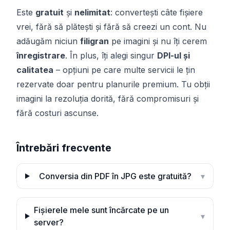
Este
gratuit
și
nelimitat
: convertești câte fișiere
vrei, fără să plătești și fără să creezi un cont. Nu
adăugăm niciun
filigran
pe imagini și nu îți cerem
înregistrare
. În plus, îți alegi singur
DPI-ul și
calitatea
– opțiuni pe care multe servicii le țin
rezervate doar pentru planurile premium. Tu obții
imagini la rezoluția dorită, fără compromisuri și
fără costuri ascunse.
Întrebări frecvente
Conversia din PDF în JPG este gratuită?
▾
Fișierele mele sunt încărcate pe un
▾
server?