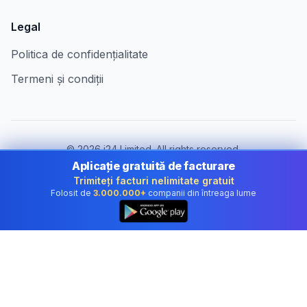
Legal
Politica de confidențialitate
Termeni și condiții
©
2026
i24 Limited. All rights reserved.
Pentru companii în Romania
Aplicație gratuită de facturare
Trimiteți facturi nelimitate gratuit
Schimbă țara:
Romania
Folosit de
3.000.000+
companii din întreaga lume