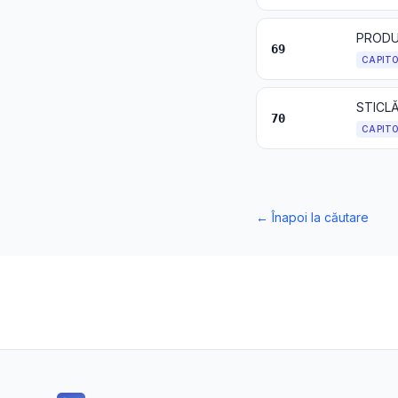
PRODU
69
CAPIT
STICLĂ
70
CAPIT
←
Înapoi la căutare