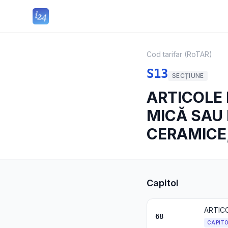
Cod tarifar (RoTAR)
S13
SECȚIUNE
ARTICOLE 
MICĂ SAU 
CERAMICE;
Capitol
ARTICO
68
CAPIT