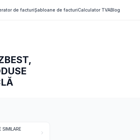
rator de facturi
Șabloane de facturi
Calculator TVA
Blog
AZBEST,
ODUSE
CLĂ
E SIMILARE