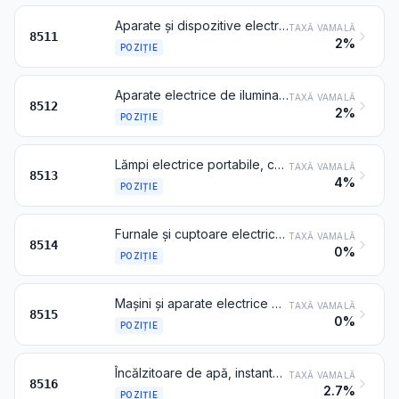
Aparate și dispozitive electrice de aprindere sau de pornire pentru motoare cu aprindere prin scânteie sau prin compresie (de exemplu, magnetouri, dinamuri-magnetou, bobine de aprindere, bujii de aprindere sau de încălzire, demaroare); generatoare (de exemplu, dinamuri, alternatoare) și conjunctoare-disjunctoare utilizate cu aceste motoare
TAXĂ VAMALĂ
8511
2%
POZIȚIE
Aparate electrice de iluminat sau de semnalizare (cu excepția articolelor de la poziția 8539), ștergătoare de parbriz, dispozitive antigivraj și de dezaburire, electrice, de tipul celor utilizate pentru biciclete, motociclete sau autovehicule
TAXĂ VAMALĂ
8512
2%
POZIȚIE
Lămpi electrice portabile, care funcționează cu ajutorul sursei proprii de energie (de exemplu, cu pile, cu acumulatoare, electromagnetice), altele decât aparatele de iluminat de la poziția 8512
TAXĂ VAMALĂ
8513
4%
POZIȚIE
Furnale și cuptoare electrice industriale sau de laborator, inclusiv cele care funcționează prin inducție sau prin pierderi prin dielectric; alte aparate industriale sau de laborator pentru tratament termic a materialelor, prin inducție sau prin pierderi prin dielectric
TAXĂ VAMALĂ
8514
0%
POZIȚIE
Mașini și aparate electrice pentru lipire sau sudare (chiar pentru tăiat, inclusiv cele cu gaz, încălzite electric) sau care funcționează cu laser sau cu alte fascicule de lumină sau de fotoni, cu ultrasunete, cu fascicule de electroni, cu impulsuri magnetice sau cu jet de plasmă; mașini și aparate electrice pentru pulverizarea la cald a metalelor sau a compuşilor metaloceramici
TAXĂ VAMALĂ
8515
0%
POZIȚIE
Încălzitoare de apă, instantanee sau cu stocare și termoplonjoare electrice; aparate electrice pentru încălzirea încăperilor, a solului sau pentru utilizări similare; aparate electrotermice pentru coafură (de exemplu, uscătoare de păr, căști pentru coafură, ondulatoare) sau pentru uscarea mâinilor; fiare electrice de călcat; alte aparate electrotermice pentru uz casnic; rezistențe încălzitoare, altele decât cele de la poziția 8545
TAXĂ VAMALĂ
8516
2.7%
POZIȚIE