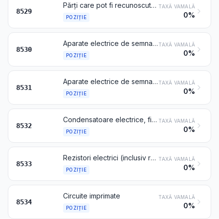
Părți care pot fi recunoscute ca fiind destinate exclusiv sau în principal aparatelor de la pozițiile 8524-8528
TAXĂ VAMALĂ
8529
0%
POZIȚIE
Aparate electrice de semnalizare (altele decât cele pentru transmiterea de mesaje), de securitate, de control sau de comandă pentru căile ferate sau similare, pentru căile rutiere, fluviale, aeriene sau locuri de parcare, instalații portuare sau aeroporturi (altele decât cele de la poziția 8608)
TAXĂ VAMALĂ
8530
0%
POZIȚIE
Aparate electrice de semnalizare acustică sau vizuală (de exemplu, sonerii, sirene, tablouri de avertizare, alarme antifurt sau împotriva incendiilor) altele decât cele de la pozițiile 8512 sau 8530
TAXĂ VAMALĂ
8531
0%
POZIȚIE
Condensatoare electrice, fixe, variabile sau reglabile
TAXĂ VAMALĂ
8532
0%
POZIȚIE
Rezistori electrici (inclusiv reostate și potențiometre) altele decât cele pentru încălzit
TAXĂ VAMALĂ
8533
0%
POZIȚIE
Circuite imprimate
TAXĂ VAMALĂ
8534
0%
POZIȚIE