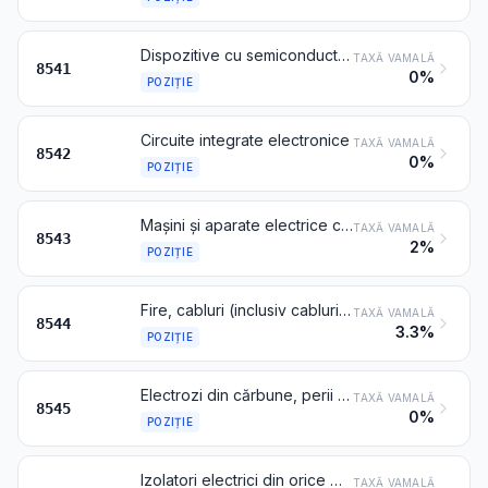
Dispozitive cu semiconductor (de exemplu diode, tranzistori, traductoare cu semiconductor); dispozitive fotosensibile semiconductoare, inclusiv celule fotovoltaice chiar asamblate în module sau montate în panouri; diode emițătoare de lumină (LED), asamblate sau nu cu alte diode emițătoare de lumină (LED); cristale piezoelectrice montate
TAXĂ VAMALĂ
8541
0%
POZIȚIE
Circuite integrate electronice
TAXĂ VAMALĂ
8542
0%
POZIȚIE
Mașini și aparate electrice care au o funcție proprie, nedenumite și necuprinse în altă parte în acest capitol
TAXĂ VAMALĂ
8543
2%
POZIȚIE
Fire, cabluri (inclusiv cabluri coaxiale) și alte conductoare electrice izolate (chiar emailate sau oxidate anodic), cu sau fără conectori; cabluri din fibre optice, constituite din fibre izolate individual, chiar echipate cu conductoare electrice sau prevăzute cu conectori
TAXĂ VAMALĂ
8544
3.3%
POZIȚIE
Electrozi din cărbune, perii din cărbune, cărbuni pentru lămpi sau pentru baterii și alte articole din grafit sau din alt cărbune, cu sau fără metal, pentru utilizări electrice
TAXĂ VAMALĂ
8545
0%
POZIȚIE
Izolatori electrici din orice material
TAXĂ VAMALĂ