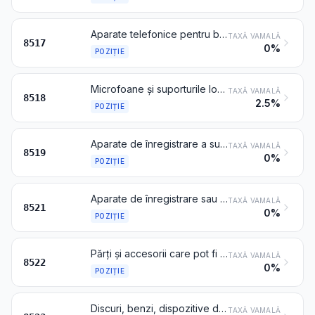
Aparate telefonice pentru beneficiari, inclusiv telefoanele inteligente și alte aparate telefonice pentru rețeaua de telefonie mobilă și pentru alte rețele fără fir; alte aparate pentru transmisia sau recepția vocii, a imaginii sau a altor date, inclusiv aparatele pentru comunicație, în rețele cu sau fără fir (cum ar fi o rețea locală sau o rețea de mare suprafață), altele decât aparatele de transmisie sau recepție de la pozițiile 8443, 8525, 8527 sau 8528
TAXĂ VAMALĂ
8517
0%
POZIȚIE
Microfoane și suporturile lor; difuzoare, chiar montate în carcasele lor; căști de ascultare, care se pun pe cap sau care se introduc în ureche, chiar combinate cu un microfon, ansambluri sau seturi formate dintr-un microfon și unul sau mai multe difuzoare; amplificatoare electrice de audiofrecvență; seturi de aparate electrice de amplificare a sunetului
TAXĂ VAMALĂ
8518
2.5%
POZIȚIE
Aparate de înregistrare a sunetului; aparate de reproducere a sunetului; aparate de înregistrare și reproducere a sunetului
TAXĂ VAMALĂ
8519
0%
POZIȚIE
Aparate de înregistrare sau de reproducere videofonică, chiar încorporând un aparat receptor de semnale videofonice
TAXĂ VAMALĂ
8521
0%
POZIȚIE
Părți și accesorii care pot fi recunoscute ca fiind destinate exclusiv sau în principal aparatelor de la poziția 8519 sau 8521
TAXĂ VAMALĂ
8522
0%
POZIȚIE
Discuri, benzi, dispozitive de stocare remanentă a datelor pe bază de semiconductori, „cartele inteligente” și alte suporturi pentru înregistrarea sunetului sau pentru înregistrări similare, chiar înregistrate, inclusiv matrițele și formele galvanizate pentru fabricarea discurilor, altele decât produsele de la capitolul 37
TAXĂ VAMALĂ