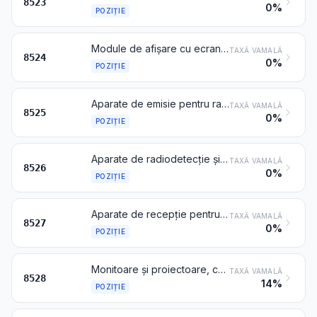
8523
0%
POZIȚIE
Module de afișare cu ecran plat, cu sau fără ecrane tactile încorporate
TAXĂ VAMALĂ
8524
0%
POZIȚIE
Aparate de emisie pentru radiodifuziune sau televiziune, chiar încorporând un aparat de recepție sau un aparat de înregistrare sau de reproducere a sunetului; camere de televiziune, aparate fotografice digitale și camere video cu înregistrare
TAXĂ VAMALĂ
8525
0%
POZIȚIE
Aparate de radiodetecție și de radiosondaj (radar), aparate de radionavigație și aparate de radiotelecomandă
TAXĂ VAMALĂ
8526
0%
POZIȚIE
Aparate de recepție pentru radiodifuziune, chiar combinate, în același corp, cu un aparat de înregistrare sau de reproducere a sunetului sau cu un ceas
TAXĂ VAMALĂ
8527
0%
POZIȚIE
Monitoare și proiectoare, care nu încorporează un aparat receptor de televiziune; aparate receptoare de televiziune chiar încorporând un aparat receptor de radiodifuziune sau un aparat de înregistrare sau de reproducere a sunetului sau a imaginilor
TAXĂ VAMALĂ
8528
14%
POZIȚIE