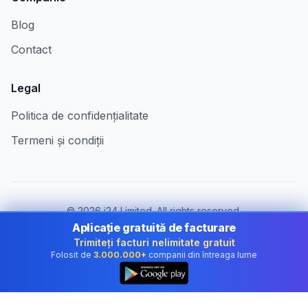
Blog
Contact
Legal
Politica de confidențialitate
Termeni și condiții
©
2026
i24 Limited. All rights reserved.
Pentru companii în Romania
Aplicație gratuită de facturare
Trimiteți facturi nelimitate gratuit
Schimbă țara:
Romania
Folosit de
3.000.000+
companii din întreaga lume