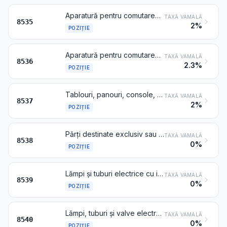
Aparatură pentru comutarea, tăierea, protecția, branșarea, racordarea sau conectarea circuitelor electrice (de exemplu întrerupătoare, comutatoare, siguranțe, eclatoare pentru paratrăsnete, limitatoare de tensiune, regulatoare de undă, prize de curent și alți conectori, cutii de joncțiune sau doze de legătură), pentru o tensiune peste 1000 de volți
TAXĂ VAMALĂ
8535
2%
POZIȚIE
Aparatură pentru comutarea, tăierea, protecția, branșarea, racordarea sau conectarea circuitelor electrice (de exemplu întrerupătoare, comutatoare, relee, siguranțe, regulatoare de undă, fișe, prize de curent, dulii pentru lămpi și alți conectori, cutii de joncțiune), pentru o tensiune de maximum 1000 de volți; conectori pentru fibre optice, fascicole sau cabluri de fibre optice
TAXĂ VAMALĂ
8536
2.3%
POZIȚIE
Tablouri, panouri, console, pupitre, dulapuri și alte suporturi echipate cu mai multe aparate de la pozițiile 8535 sau 8536, pentru comanda sau distribuirea electricității, inclusiv cele care încorporează instrumente sau aparate de la capitolul 90, precum și aparatele cu comandă numerică, altele decât aparatele de comutare de la poziția 8517
TAXĂ VAMALĂ
8537
2%
POZIȚIE
Părți destinate exclusiv sau în principal aparatelor de la pozițiile 8535, 8536 sau 8537
TAXĂ VAMALĂ
8538
0%
POZIȚIE
Lămpi și tuburi electrice cu incandescență sau cu descărcare, articole numite „faruri și proiectoare etanșe” și lămpi și tuburi cu raze ultraviolete sau infraroșii; lămpi cu arc; surse de lumină cu diode emițătoare de lumină (LED)
TAXĂ VAMALĂ
8539
0%
POZIȚIE
Lămpi, tuburi și valve electronice cu catod cald, cu catod rece sau cu fotocatod (de exemplu, lămpi, tuburi și valve cu vid, cu vapori sau cu gaz, tuburi redresoare cu vapori de mercur, tuburi catodice, tuburi și valve pentru camere de televiziune), altele decât cele de la poziția 8539
TAXĂ VAMALĂ
8540
0%
POZIȚIE