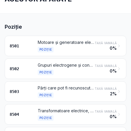
Poziție
Motoare și generatoare electrice, cu excepția grupurilor electrogene
TAXĂ VAMALĂ
8501
0%
POZIȚIE
Grupuri electrogene și convertizoare rotative electrice
TAXĂ VAMALĂ
8502
0%
POZIȚIE
Părți care pot fi recunoscute ca fiind destinate exclusiv sau în principal mașinilor de la pozițiile 8501 sau 8502
TAXĂ VAMALĂ
8503
2%
POZIȚIE
Transformatoare electrice, convertizoare statice (de exemplu redresoare), bobine de reactanță și de inductanță
TAXĂ VAMALĂ
8504
0%
POZIȚIE