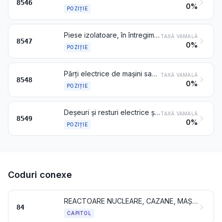
8546
0%
POZIȚIE
Piese izolatoare, în întregime din materiale izolante sau conținând piese simple metalice de asamblare (de exemplu, dulii cu filet), încorporate în masă, pentru mașini, aparate sau instalații electrice, altele decât izolatorii de la poziția 8546; tuburile izolatoare și piesele lor de racordare, din metale comune, izolate în interior
TAXĂ VAMALĂ
8547
0%
POZIȚIE
Părți electrice de mașini sau aparate, nedenumite și necuprinse în altă parte la acest capitol
TAXĂ VAMALĂ
8548
0%
POZIȚIE
Deșeuri și resturi electrice și electronice
TAXĂ VAMALĂ
8549
0%
POZIȚIE
Coduri conexe
REACTOARE NUCLEARE, CAZANE, MAȘINI, APARATE ȘI DISPOZITIVE MECANICE; PĂRȚI ALE ACESTORA
84
CAPITOL