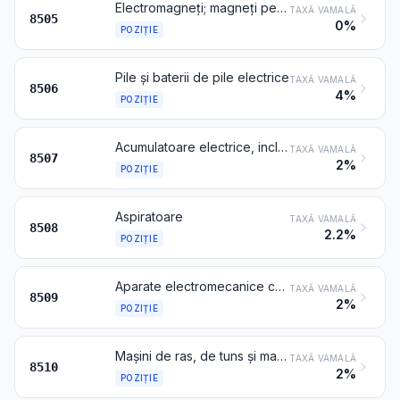
Electromagneți; magneți permanenți și articole destinate să devină magneți permanenți după magnetizare; platouri, mandrine și dispozitive magnetice sau electromagnetice similare pentru fixare; cuplaje, ambreiaje, schimbătoare de viteză și frâne electromagnetice; capete de ridicare electromagnetice
TAXĂ VAMALĂ
8505
0%
POZIȚIE
Pile și baterii de pile electrice
TAXĂ VAMALĂ
8506
4%
POZIȚIE
Acumulatoare electrice, inclusiv separatoarele lor, chiar de formă pătrată sau dreptunghiulară
TAXĂ VAMALĂ
8507
2%
POZIȚIE
Aspiratoare
TAXĂ VAMALĂ
8508
2.2%
POZIȚIE
Aparate electromecanice cu motor electric încorporat, de uz casnic, altele decât aspiratoarele de la poziția 8508
TAXĂ VAMALĂ
8509
2%
POZIȚIE
Mașini de ras, de tuns și mașini de epilat, cu motor electric încorporat
TAXĂ VAMALĂ
8510
2%
POZIȚIE