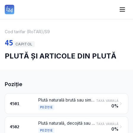
Cod tarifar (RoTAR)
/
S9
45
CAPITOL
PLUTĂ ȘI ARTICOLE DIN PLUTĂ
Poziție
Plută naturală brută sau simplu prelucrată; deșeuri de plută; plută concasată, granulată sau pulverizată
TAXĂ VAMALĂ
4501
0%
POZIȚIE
Plută naturală, decojită sau simplu ecarisată sau în cuburi, plăci, foi sau benzi de formă pătrată sau dreptunghiulară (inclusiv eboșele cu muchii nefinisate pentru dopuri)
TAXĂ VAMALĂ
4502
0%
POZIȚIE