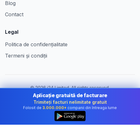
Blog
Contact
Legal
Politica de confidențialitate
Termeni și condiții
©
2026
i24 Limited. All rights reserved.
Pentru companii în Romania
Aplicație gratuită de facturare
Trimiteți facturi nelimitate gratuit
Schimbă țara:
Romania
Folosit de
3.000.000+
companii din întreaga lume