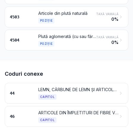
Articole din plută naturală
TAXĂ VAMALĂ
4503
0%
POZIȚIE
Plută aglomerată (cu sau fără liant) și articole din plută aglomerată
TAXĂ VAMALĂ
4504
0%
POZIȚIE
Coduri conexe
LEMN, CĂRBUNE DE LEMN ȘI ARTICOLE DIN LEMN
44
CAPITOL
ARTICOLE DIN ÎMPLETITURI DE FIBRE VEGETALE SAU DIN NUIELE
46
CAPITOL