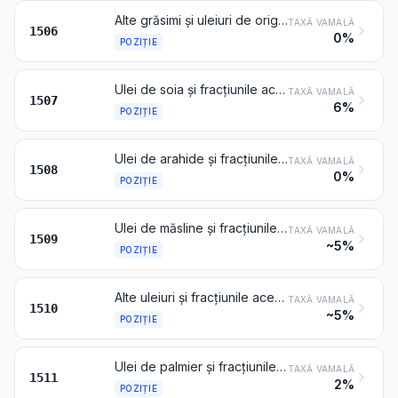
Alte grăsimi și uleiuri de origine animală și fracțiunile acestora, chiar rafinate, dar nemodificate chimic
TAXĂ VAMALĂ
1506
0%
POZIȚIE
Ulei de soia și fracțiunile acestuia, chiar rafinate, dar nemodificate chimic
TAXĂ VAMALĂ
1507
6%
POZIȚIE
Ulei de arahide și fracțiunile acestuia, chiar rafinate, dar nemodificate chimic
TAXĂ VAMALĂ
1508
0%
POZIȚIE
Ulei de măsline și fracțiunile acestuia, chiar rafinate, dar nemodificate chimic
TAXĂ VAMALĂ
1509
~5%
POZIȚIE
Alte uleiuri și fracțiunile acestora, obținute numai din măsline, chiar rafinate, dar nemodificate chimic și amestecurile acestor uleiuri sau fracțiuni cu uleiuri sau fracțiuni de la poziția 1509
TAXĂ VAMALĂ
1510
~5%
POZIȚIE
Ulei de palmier și fracțiunile lui, chiar rafinate, dar nemodificate chimic
TAXĂ VAMALĂ
1511
2%
POZIȚIE