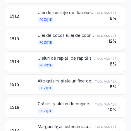
Ulei de semințe de floarea-soarelui, de şofrănaş sau de semințe de bumbac și fracțiunile acestora, chiar rafinate, dar nemodificate chimic
TAXĂ VAMALĂ
1512
6%
POZIȚIE
Ulei de cocos (ulei de copră), de sâmburi de palmier sau de babassu și fracțiunile acestora, chiar rafinate, dar nemodificate chimic
TAXĂ VAMALĂ
1513
12%
POZIȚIE
Uleiuri de rapiță, de rapiță sălbatică sau de muștar și fracțiunile acestora, chiar rafinate, dar nemodificate chimic
TAXĂ VAMALĂ
1514
6%
POZIȚIE
Alte grăsimi și uleiuri fixe de origine vegetală sau microbiană (inclusiv ulei de jojoba) și fracțiunile acestora, chiar rafinate, dar nemodificate chimic
TAXĂ VAMALĂ
1515
8%
POZIȚIE
Grăsimi și uleiuri de origine animală, vegetală sau microbiană și fracțiunile acestora, hidrogenate parțial sau total, interesterificate, reesterificate sau elaidinizate, chiar rafinate, dar nepreparate altfel
TAXĂ VAMALĂ
1516
10%
POZIȚIE
Margarină; amestecuri sau preparate alimentare de grăsimi sau de uleiuri de origine animală, vegetală sau microbiană sau din fracțiunile diferitelor grăsimi sau uleiuri din prezentul capitol, altele decât grăsimile și uleiurile alimentare și fracțiunile acestora de la poziția 1516
TAXĂ VAMALĂ
1517