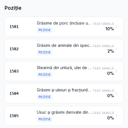
Poziție
Grăsime de porc (inclusiv untură) și grăsime de pasăre, altele decât cele de la pozițiile 0209 sau 1503
TAXĂ VAMALĂ
1501
10%
POZIȚIE
Grăsimi de animale din speciile bovine, ovine sau caprine, altele decât cele de la poziția 1503
TAXĂ VAMALĂ
1502
2%
POZIȚIE
Stearină din untură, ulei de untură, oleo-stearină, oleo-margarină și ulei de seu, neemulsionate, neamestecate și nici altfel preparate
TAXĂ VAMALĂ
1503
0%
POZIȚIE
Grăsimi și uleiuri și fracțiunile acestora, de pește sau de mamifere marine, chiar rafinate, dar nemodificate chimic
TAXĂ VAMALĂ
1504
0%
POZIȚIE
Usuc și grăsimi derivate din acesta, inclusiv lanolina
TAXĂ VAMALĂ
1505
0%
POZIȚIE