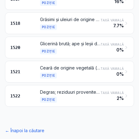
16%
POZIȚIE
Grăsimi și uleiuri de origine animală, vegetală sau microbiană și fracțiunile acestora, fierte, oxidate, deshidratate, sulfurate, suflate, polimerizate prin căldură în vacuum sau în gaz inert sau altfel modificate chimic, cu excepția celor de la poziția 1516; amestecuri sau preparate nealimentare de grăsimi sau de uleiuri de origine animală, vegetală sau microbiană sau din fracțiunile diferitelor grăsimi sau uleiuri de la prezentul capitol, nedenumite și necuprinse în altă parte
TAXĂ VAMALĂ
1518
7.7%
POZIȚIE
Glicerină brută; ape și leșii de glicerină
TAXĂ VAMALĂ
1520
0%
POZIȚIE
Ceară de origine vegetală (alta decât trigliceridele), ceară de albine sau de alte insecte și spermanțet, chiar rafinată sau colorată
TAXĂ VAMALĂ
1521
0%
POZIȚIE
Degras; reziduuri provenite de la tratarea grăsimilor sau a cerii de origine animală sau vegetală
TAXĂ VAMALĂ
1522
2%
POZIȚIE
←
Înapoi la căutare