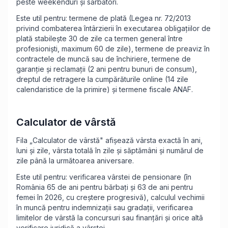
peste weekenduri și sărbători.
Este util pentru: termene de plată (Legea nr. 72/2013
privind combaterea întârzierii în executarea obligațiilor de
plată stabilește 30 de zile ca termen general între
profesioniști, maximum 60 de zile), termene de preaviz în
contractele de muncă sau de închiriere, termene de
garanție și reclamații (2 ani pentru bunuri de consum),
dreptul de retragere la cumpărăturile online (14 zile
calendaristice de la primire) și termene fiscale ANAF.
Calculator de vârstă
Fila „Calculator de vârstă" afișează vârsta exactă în ani,
luni și zile, vârsta totală în zile și săptămâni și numărul de
zile până la următoarea aniversare.
Este util pentru: verificarea vârstei de pensionare (în
România 65 de ani pentru bărbați și 63 de ani pentru
femei în 2026, cu creștere progresivă), calculul vechimii
în muncă pentru indemnizații sau gradații, verificarea
limitelor de vârstă la concursuri sau finanțări și orice altă
verificare juridică a vârstei.