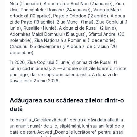
Nou (1 ianuarie), A doua zi de Anul Nou (2 ianuarie), Ziua
Unirii Principatelor Române (24 ianuarie), Vinerea Mare
ortodoxă (10 aprilie), Paștele Ortodox (12 aprilie), A doua
zi de Paște (13 aprilie), Ziua Muncii (1 mai), Ziua Copilului (1
iunie), Rusaliile (1 iunie), A doua zi de Rusalii (2 iunie),
Adormirea Maicii Domnului (15 august), Sfântul Andrei (30
noiembrie), Ziua Națională a României (1 decembrie),
Crăciunul (25 decembrie) și A doua zi de Crăciun (26
decembrie).
În 2026, Ziua Copilului (1 iunie) și prima zi de Rusalii (1
iunie) cad în aceeași zi — ambele sunt zile libere distincte
prin lege, dar se suprapun calendaristic. A doua zi de
Rusalii este 2 iunie 2026.
Adăugarea sau scăderea zilelor dintr-o
dată
Folosiți fila „Calculează dată" pentru a găsi data aflată la
un anumit număr de zile, săptămâni, luni sau ani față de o
dată de start. Activați „Doar zile lucrătoare" pentru a sări