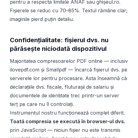
pentru a respecta limitele ANAF sau ghișeul.ro.
Fișierele se reduc cu 70–85%. Textul rămâne clar;
imaginile pierd puțin detaliu.
Confidențialitate: fișierul dvs. nu
părăsește niciodată dispozitivul
Majoritatea compresoarelor PDF online — inclusiv
ilovepdf.com și Smallpdf — încarcă fișierul dvs. pe
serverele lor pentru procesare. Asta înseamnă că
declarațiile dvs. fiscale, fluturaşii de salariu și
documentele de identitate trec printr-un server
terț pe care nu îl controlați.
Instrumentul nostru funcționează complet diferit.
Toată compresia se execută în browser-ul dvs.
prin JavaScript — niciun fișier nu este transmis