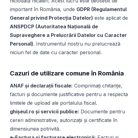
niciodată nicăieri. Acest lucru este deosebit de
important în România, unde
GDPR (Regulamentul
General privind Protecția Datelor)
este aplicat de
ANSPDCP (Autoritatea Națională de
Supraveghere a Prelucrării Datelor cu Caracter
Personal)
. Instrumentul nostru nu prelucrează
niciun fel de date cu caracter personal.
Cazuri de utilizare comune în România
ANAF și declarații fiscale:
Comprimați chitanțe,
facturi și documente justificative pentru a respecta
limitele de upload ale portalului fiscal.
ghișeul.ro și servicii publice:
Documente pentru
cereri administrative, autorizații și certificate în
dimensiunea potrivită.
e-Factura și facturare electronică:
Facturi și