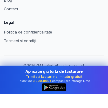
Blog
Contact
Legal
Politica de confidențialitate
Termeni și condiții
©
2026
i24 Limited. All rights reserved.
Pentru companii în Romania
Aplicație gratuită de facturare
Trimiteți facturi nelimitate gratuit
Schimbă țara:
Romania
Folosit de
3.000.000+
companii din întreaga lume