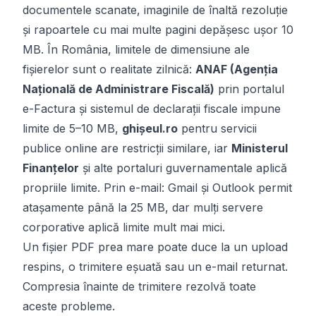
documentele scanate, imaginile de înaltă rezoluție
și rapoartele cu mai multe pagini depășesc ușor 10
MB. În România, limitele de dimensiune ale
fișierelor sunt o realitate zilnică:
ANAF (Agenția
Națională de Administrare Fiscală)
prin portalul
e-Factura și sistemul de declarații fiscale impune
limite de 5–10 MB,
ghișeul.ro
pentru servicii
publice online are restricții similare, iar
Ministerul
Finanțelor
și alte portaluri guvernamentale aplică
propriile limite. Prin e-mail: Gmail și Outlook permit
atașamente până la 25 MB, dar mulți servere
corporative aplică limite mult mai mici.
Un fișier PDF prea mare poate duce la un upload
respins, o trimitere eșuată sau un e-mail returnat.
Compresia înainte de trimitere rezolvă toate
aceste probleme.