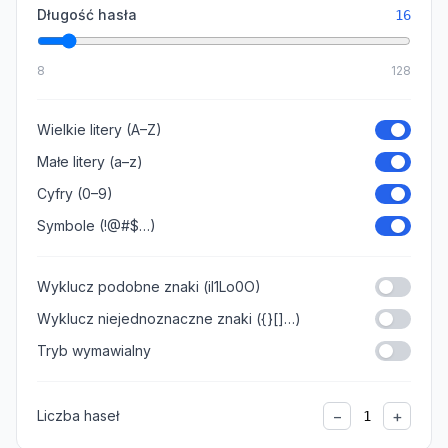
Długość hasła
16
8
128
Wielkie litery (A–Z)
Małe litery (a–z)
Cyfry (0–9)
Symbole (!@#$…)
Wyklucz podobne znaki (il1Lo0O)
Wyklucz niejednoznaczne znaki ({}[]…)
Tryb wymawialny
−
+
Liczba haseł
1