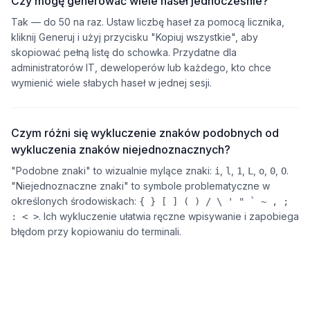
Czy mogę generować wiele haseł jednocześnie?
Tak — do 50 na raz. Ustaw liczbę haseł za pomocą licznika,
kliknij Generuj i użyj przycisku "Kopiuj wszystkie", aby
skopiować pełną listę do schowka. Przydatne dla
administratorów IT, deweloperów lub każdego, kto chce
wymienić wiele słabych haseł w jednej sesji.
Czym różni się wykluczenie znaków podobnych od
wykluczenia znaków niejednoznacznych?
"Podobne znaki" to wizualnie mylące znaki:
,
,
,
,
,
,
.
i
l
1
L
o
0
O
"Niejednoznaczne znaki" to symbole problematyczne w
określonych środowiskach:
{ } [ ] ( ) / \ ' " ` ~ , ;
. Ich wykluczenie ułatwia ręczne wpisywanie i zapobiega
: < >
błędom przy kopiowaniu do terminali.