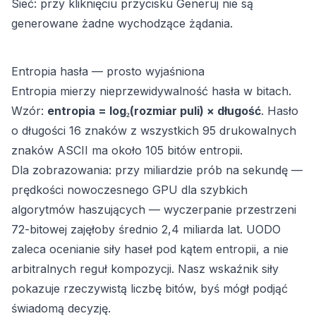
Sieć: przy kliknięciu przycisku Generuj nie są
generowane żadne wychodzące żądania.
Entropia hasła — prosto wyjaśniona
Entropia mierzy nieprzewidywalność hasła w bitach.
Wzór:
entropia = log₂(rozmiar puli) × długość
. Hasło
o długości 16 znaków z wszystkich 95 drukowalnych
znaków ASCII ma około 105 bitów entropii.
Dla zobrazowania: przy miliardzie prób na sekundę —
prędkości nowoczesnego GPU dla szybkich
algorytmów haszujących — wyczerpanie przestrzeni
72-bitowej zajęłoby średnio 2,4 miliarda lat. UODO
zaleca ocenianie siły haseł pod kątem entropii, a nie
arbitralnych reguł kompozycji. Nasz wskaźnik siły
pokazuje rzeczywistą liczbę bitów, byś mógł podjąć
świadomą decyzję.