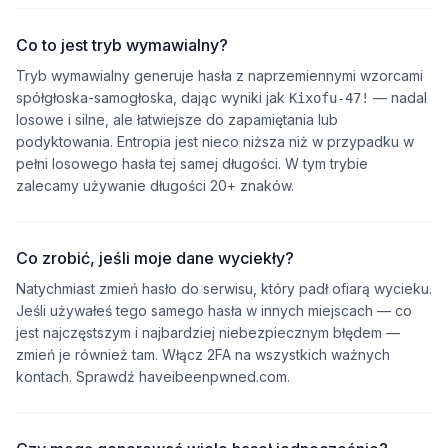
Co to jest tryb wymawialny?
Tryb wymawialny generuje hasła z naprzemiennymi wzorcami
spółgłoska-samogłoska, dając wyniki jak
— nadal
Kixofu-47!
losowe i silne, ale łatwiejsze do zapamiętania lub
podyktowania. Entropia jest nieco niższa niż w przypadku w
pełni losowego hasła tej samej długości. W tym trybie
zalecamy używanie długości 20+ znaków.
Co zrobić, jeśli moje dane wyciekły?
Natychmiast zmień hasło do serwisu, który padł ofiarą wycieku.
Jeśli używałeś tego samego hasła w innych miejscach — co
jest najczęstszym i najbardziej niebezpiecznym błędem —
zmień je również tam. Włącz 2FA na wszystkich ważnych
kontach. Sprawdź haveibeenpwned.com.