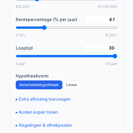
€10.000
€1.750.000
Rentepercentage (% per jaar)
0.10%
15.00%
Looptijd
5 jaar
30 jaar
Hypotheekvorm
Annuïteitenhypotheek
Linear
▸
Extra aflossing toevoegen
▸
Kosten koper tonen
▸
Regelingen & aftrekposten