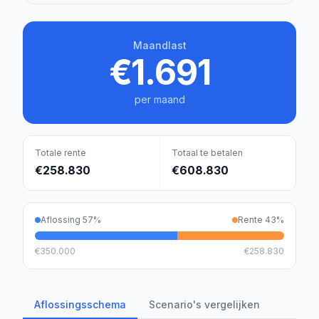
Maandlast
€1.691
per maand
Totale rente
Totaal te betalen
€258.830
€608.830
Aflossing
57
%
Rente
43
%
€350.000
€258.830
Aflossingsschema
Scenario's vergelijken