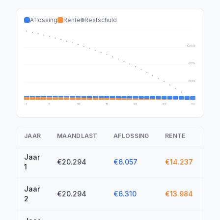
Aflossing
Rente
Restschuld
€350k
€263k
€175k
€88k
€0
1
5
10
15
20
25
30
JAAR
MAANDLAST
AFLOSSING
RENTE
TO
Jaar
€20.294
€6.057
€14.237
€1
1
Jaar
€20.294
€6.310
€13.984
€2
2