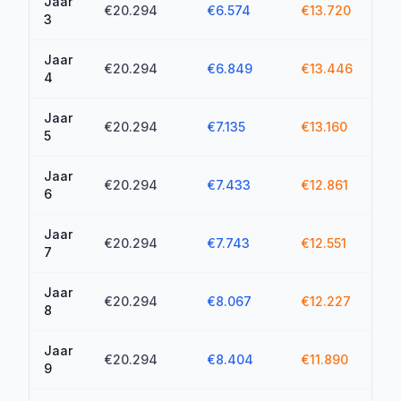
Jaar
€20.294
€6.574
€13.720
€4
3
Jaar
€20.294
€6.849
€13.446
€5
4
Jaar
€20.294
€7.135
€13.160
€6
5
Jaar
€20.294
€7.433
€12.861
€8
6
Jaar
€20.294
€7.743
€12.551
€9
7
Jaar
€20.294
€8.067
€12.227
€1
8
Jaar
€20.294
€8.404
€11.890
€1
9