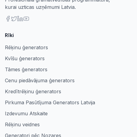
kurai uzticas uzņēmumi Latvia.
Rīki
Rēķinu ģenerators
Kvīšu ģenerators
Tāmes ģenerators
Cenu piedāvājuma ģenerators
Kredītrēķinu ģenerators
Pirkuma Pasūtījuma Generators Latvija
Izdevumu Atskaite
Rēķinu veidnes
Ģeneratori pēc Nozares