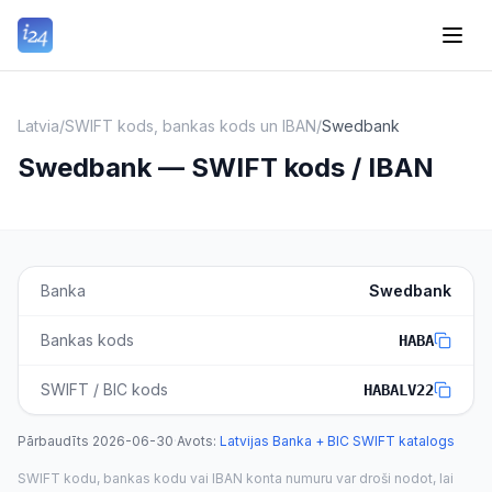
Latvia
/
SWIFT kods, bankas kods un IBAN
/
Swedbank
Swedbank — SWIFT kods / IBAN
Banka
Swedbank
Bankas kods
HABA
SWIFT / BIC kods
HABALV22
Pārbaudīts
2026-06-30
·
Avots
:
Latvijas Banka + BIC SWIFT katalogs
SWIFT kodu, bankas kodu vai IBAN konta numuru var droši nodot, lai