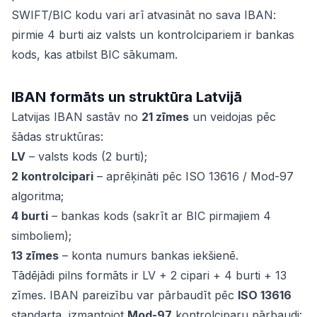
SWIFT/BIC kodu vari arī atvasināt no sava IBAN:
pirmie 4 burti aiz valsts un kontrolcipariem ir bankas
kods, kas atbilst BIC sākumam.
IBAN formāts un struktūra Latvijā
Latvijas IBAN sastāv no
21 zīmes
un veidojas pēc
šādas struktūras:
LV
– valsts kods (2 burti);
2 kontrolcipari
– aprēķināti pēc ISO 13616 / Mod-97
algoritma;
4 burti
– bankas kods (sakrīt ar BIC pirmajiem 4
simboliem);
13 zīmes
– konta numurs bankas iekšienē.
Tādējādi pilns formāts ir LV + 2 cipari + 4 burti + 13
zīmes. IBAN pareizību var pārbaudīt pēc
ISO 13616
standarta, izmantojot
Mod-97
kontrolciparu pārbaudi: