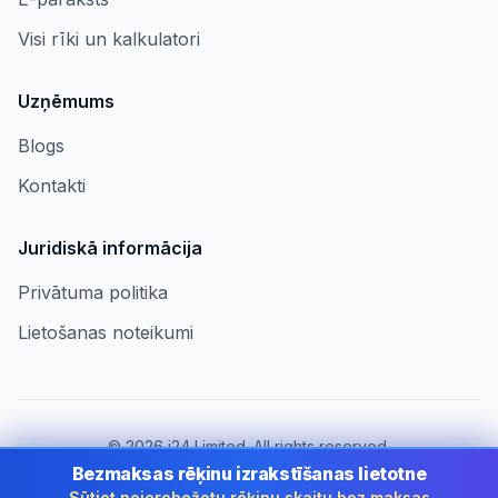
Visi rīki un kalkulatori
Uzņēmums
Blogs
Kontakti
Juridiskā informācija
Privātuma politika
Lietošanas noteikumi
©
2026
i24 Limited. All rights reserved.
Uzņēmumiem Latvia
Bezmaksas rēķinu izrakstīšanas lietotne
Sūtiet neierobežotu rēķinu skaitu bez maksas