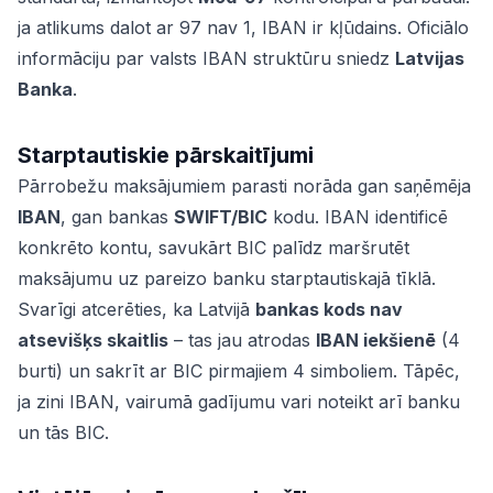
ja atlikums dalot ar 97 nav 1, IBAN ir kļūdains. Oficiālo
informāciju par valsts IBAN struktūru sniedz
Latvijas
Banka
.
Starptautiskie pārskaitījumi
Pārrobežu maksājumiem parasti norāda gan saņēmēja
IBAN
, gan bankas
SWIFT/BIC
kodu. IBAN identificē
konkrēto kontu, savukārt BIC palīdz maršrutēt
maksājumu uz pareizo banku starptautiskajā tīklā.
Svarīgi atcerēties, ka Latvijā
bankas kods nav
atsevišķs skaitlis
– tas jau atrodas
IBAN iekšienē
(4
burti) un sakrīt ar BIC pirmajiem 4 simboliem. Tāpēc,
ja zini IBAN, vairumā gadījumu vari noteikt arī banku
un tās BIC.