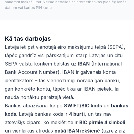
saņemtu maksājumu. Nekad nedalies ar internetbankas pieslēgšanās
datiem vai kartes PIN kodu.
Kā tas darbojas
Latvija ietilpst vienotajā eiro maksājumu telpā (SEPA),
tāpēc gandrīz visi pārskaitījumi starp Latvijas un citu
SEPA valstu kontiem balstās uz
IBAN
(International
Bank Account Number). IBAN ir galvenais konta
identifikators – tas viennozīmīgi norāda gan banku,
gan konkrēto kontu, tāpēc tikai ar IBAN pietiek, lai
nauda nonāktu pareizajā vietā.
Bankas atpazīšanai kalpo
SWIFT/BIC kods
un
bankas
kods
. Latvijā bankas kods ir
4 burti
, un tas nav
atsevišķs cipars, ko meklēt: tie ir
BIC pirmie 4 simboli
un vienlaikus atrodas
pašā IBAN iekšienē
(uzreiz aiz