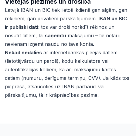
Vietējās piezīmes un drošība
Latvijā IBAN un BIC tiek lietoti ikdienā gan algām, gan
rēķiniem, gan privātiem pārskaitījumiem.
IBAN un BIC
ir publiski dati
: tos var droši norādīt rēķinos un
nosūtīt citiem, lai
saņemtu
maksājumu – tie neļauj
nevienam izņemt naudu no tava konta.
Nekad nedalies
ar internetbankas pieejas datiem
(lietotājvārdu un paroli), kodu kalkulatora vai
autentifikācijas kodiem, kā arī maksājumu kartes
datiem (numuru, derīguma termiņu, CVV). Ja kāds tos
pieprasa, atsaucoties uz IBAN pārbaudi vai
pārskaitījumu, tā ir krāpniecības pazīme.