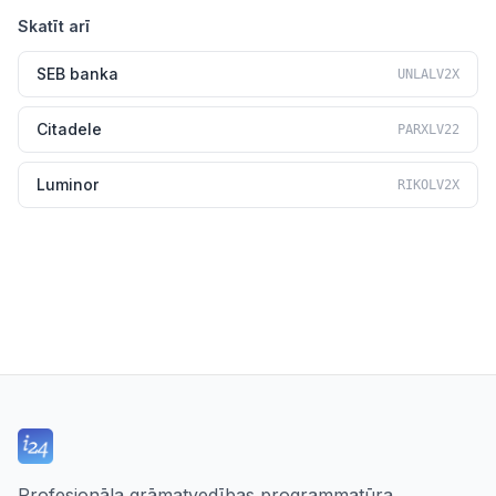
Skatīt arī
SEB banka
UNLALV2X
Citadele
PARXLV22
Luminor
RIKOLV2X
Profesionāla grāmatvedības programmatūra,