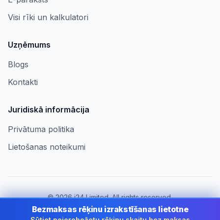
Visi rīki un kalkulatori
Uzņēmums
Blogs
Kontakti
Juridiskā informācija
Privātuma politika
Lietošanas noteikumi
©
2026
i24 Limited. All rights reserved.
Uzņēmumiem Latvia
Bezmaksas rēķinu izrakstīšanas lietotne
Sūtiet neierobežotu rēķinu skaitu bez maksas