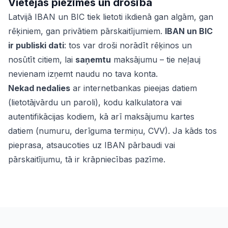
Vietējās piezīmes un drošība
Latvijā IBAN un BIC tiek lietoti ikdienā gan algām, gan
rēķiniem, gan privātiem pārskaitījumiem.
IBAN un BIC
ir publiski dati
: tos var droši norādīt rēķinos un
nosūtīt citiem, lai
saņemtu
maksājumu – tie neļauj
nevienam izņemt naudu no tava konta.
Nekad nedalies
ar internetbankas pieejas datiem
(lietotājvārdu un paroli), kodu kalkulatora vai
autentifikācijas kodiem, kā arī maksājumu kartes
datiem (numuru, derīguma termiņu, CVV). Ja kāds tos
pieprasa, atsaucoties uz IBAN pārbaudi vai
pārskaitījumu, tā ir krāpniecības pazīme.