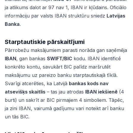
ja atlikums dalot ar 97 nav 1, IBAN ir kļūdains. Oficiālo
informāciju par valsts IBAN struktūru sniedz
Latvijas
Banka
.
Starptautiskie pārskaitījumi
Pārrobežu maksājumiem parasti norāda gan saņēmēja
IBAN
, gan bankas
SWIFT/BIC
kodu. IBAN identificē
konkrēto kontu, savukārt BIC palīdz maršrutēt
maksājumu uz pareizo banku starptautiskajā tīklā.
Svarīgi atcerēties, ka Latvijā
bankas kods nav
atsevišķs skaitlis
– tas jau atrodas
IBAN iekšienē
(4
burti) un sakrīt ar BIC pirmajiem 4 simboliem. Tāpēc,
ja zini IBAN, vairumā gadījumu vari noteikt arī banku
un tās BIC.