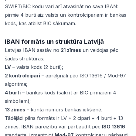
SWIFT/BIC kodu vari arī atvasināt no sava IBAN:
pirmie 4 burti aiz valsts un kontrolcipariem ir bankas
kods, kas atbilst BIC sākumam.
IBAN formāts un struktūra Latvijā
Latvijas IBAN sastāv no
21 zīmes
un veidojas pēc
šādas struktūras:
LV
– valsts kods (2 burti);
2 kontrolcipari
– aprēķināti pēc ISO 13616 / Mod-97
algoritma;
4 burti
– bankas kods (sakrīt ar BIC pirmajiem 4
simboliem);
13 zīmes
– konta numurs bankas iekšienē.
Tādējādi pilns formāts ir LV + 2 cipari + 4 burti + 13
zīmes. IBAN pareizību var pārbaudīt pēc
ISO 13616
standarta, izmantojot
Mod-97
kontrolciparu pārbaudi: