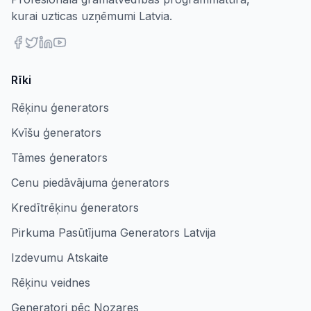
kurai uzticas uzņēmumi Latvia.
Rīki
Rēķinu ģenerators
Kvīšu ģenerators
Tāmes ģenerators
Cenu piedāvājuma ģenerators
Kredītrēķinu ģenerators
Pirkuma Pasūtījuma Generators Latvija
Izdevumu Atskaite
Rēķinu veidnes
Ģeneratori pēc Nozares