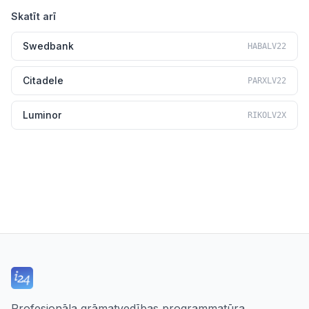
Skatīt arī
Swedbank
HABALV22
Citadele
PARXLV22
Luminor
RIKOLV2X
Profesionāla grāmatvedības programmatūra,