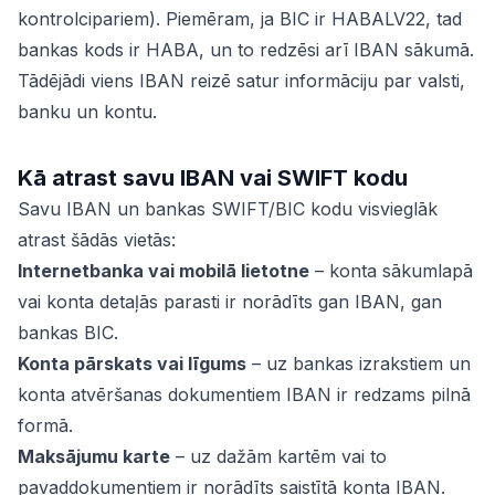
kontrolcipariem). Piemēram, ja BIC ir HABALV22, tad
bankas kods ir HABA, un to redzēsi arī IBAN sākumā.
Tādējādi viens IBAN reizē satur informāciju par valsti,
banku un kontu.
Kā atrast savu IBAN vai SWIFT kodu
Savu IBAN un bankas SWIFT/BIC kodu visvieglāk
atrast šādās vietās:
Internetbanka vai mobilā lietotne
– konta sākumlapā
vai konta detaļās parasti ir norādīts gan IBAN, gan
bankas BIC.
Konta pārskats vai līgums
– uz bankas izrakstiem un
konta atvēršanas dokumentiem IBAN ir redzams pilnā
formā.
Maksājumu karte
– uz dažām kartēm vai to
pavaddokumentiem ir norādīts saistītā konta IBAN.