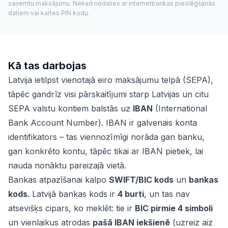
saņemtu maksājumu. Nekad nedalies ar internetbankas pieslēgšanās
datiem vai kartes PIN kodu.
Kā tas darbojas
Latvija ietilpst vienotajā eiro maksājumu telpā (SEPA),
tāpēc gandrīz visi pārskaitījumi starp Latvijas un citu
SEPA valstu kontiem balstās uz
IBAN
(International
Bank Account Number). IBAN ir galvenais konta
identifikators – tas viennozīmīgi norāda gan banku,
gan konkrēto kontu, tāpēc tikai ar IBAN pietiek, lai
nauda nonāktu pareizajā vietā.
Bankas atpazīšanai kalpo
SWIFT/BIC kods
un
bankas
kods
. Latvijā bankas kods ir
4 burti
, un tas nav
atsevišķs cipars, ko meklēt: tie ir
BIC pirmie 4 simboli
un vienlaikus atrodas
pašā IBAN iekšienē
(uzreiz aiz