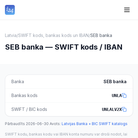
Latvia
/
SWIFT kods, bankas kods un IBAN
/
SEB banka
SEB banka — SWIFT kods / IBAN
Banka
SEB banka
Bankas kods
UNLA
SWIFT / BIC kods
UNLALV2X
Pārbaudīts
2026-06-30
·
Avots
:
Latvijas Banka + BIC SWIFT katalogs
SWIFT kodu, bankas kodu vai IBAN konta numuru var droši nodot, lai