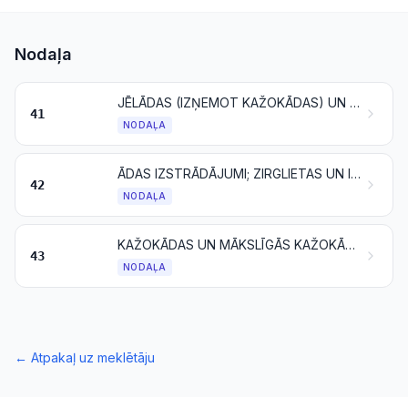
Nodaļa
JĒLĀDAS (IZŅEMOT KAŽOKĀDAS) UN ĀDA
41
NODAĻA
ĀDAS IZSTRĀDĀJUMI; ZIRGLIETAS UN IEJŪGS; CEĻOJUMA PIEDERUMI, SOMAS UN TAMLĪDZĪGAS PRECES; IZSTRĀDĀJUMI NO DZĪVNIEKU ZARNĀM (IZŅEMOT ZĪDVĒRPĒJA PAVEDIENU)
42
NODAĻA
KAŽOKĀDAS UN MĀKSLĪGĀS KAŽOKĀDAS; TO IZSTRĀDĀJUMI
43
NODAĻA
←
Atpakaļ uz meklētāju