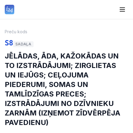
Preču kods
S8
SADAĻA
JĒLĀDAS, ĀDA, KAŽOKĀDAS UN
TO IZSTRĀDĀJUMI; ZIRGLIETAS
UN IEJŪGS; CEĻOJUMA
PIEDERUMI, SOMAS UN
TAMLĪDZĪGAS PRECES;
IZSTRĀDĀJUMI NO DZĪVNIEKU
ZARNĀM (IZŅEMOT ZĪDVĒRPĒJA
PAVEDIENU)