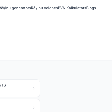
Rēķinu ģenerators
Rēķinu veidnes
PVN Kalkulators
Blogs
ENTS