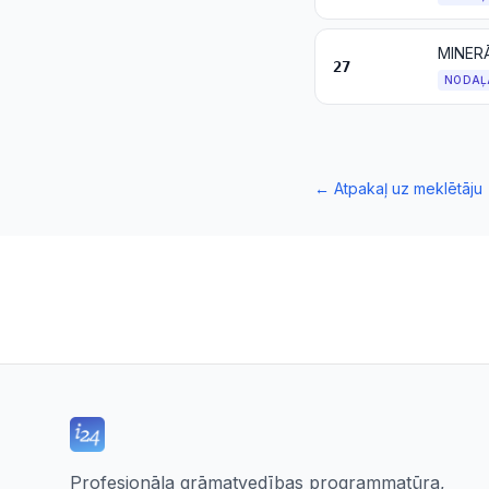
27
NODAĻ
←
Atpakaļ uz meklētāju
Profesionāla grāmatvedības programmatūra,