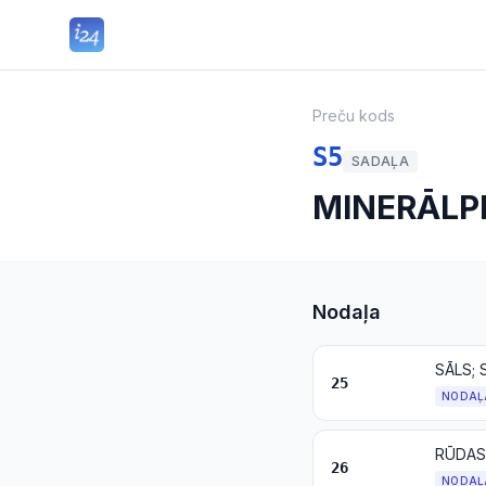
Preču kods
S5
SADAĻA
MINERĀLP
Nodaļa
SĀLS;
25
NODAĻ
RŪDAS,
26
NODAĻ