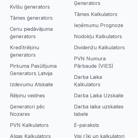
Ģenerators
Kvīšu ģenerators
Tāmes Kalkulators
Tāmes ģenerators
Ieņēmumu Prognoze
Cenu piedāvājuma
ģenerators
Nodokļu Kalkulators
Kredītrēķinu
Dividenžu Kalkulators
ģenerators
PVN Numura
Pirkuma Pasūtījuma
Pārbaude (VIES)
Generators Latvija
Darba Laika
Izdevumu Atskaite
Kalkulators
Rēķinu veidnes
Darba Laika Uzskaite
Ģeneratori pēc
Darba laika uzskaites
Nozares
tabele
PVN Kalkulators
E-paraksts
Algas Kalkulators
Visi rīki un kalkulatori