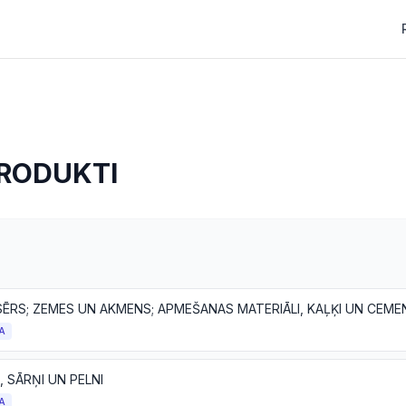
RODUKTI
 SĒRS; ZEMES UN AKMENS; APMEŠANAS MATERIĀLI, KAĻĶI UN CEM
A
 SĀRŅI UN PELNI
A