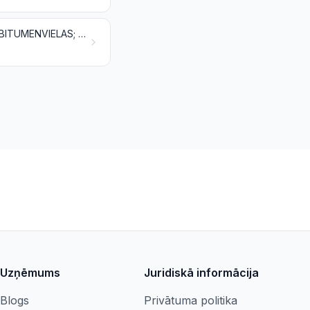
MINERĀLAIS KURINĀMAIS, MINERĀLEĻĻAS UN TO PĀRTVAICES PRODUKTI; BITUMENVIELAS; MINERĀLVASKI
Uzņēmums
Juridiskā informācija
Blogs
Privātuma politika