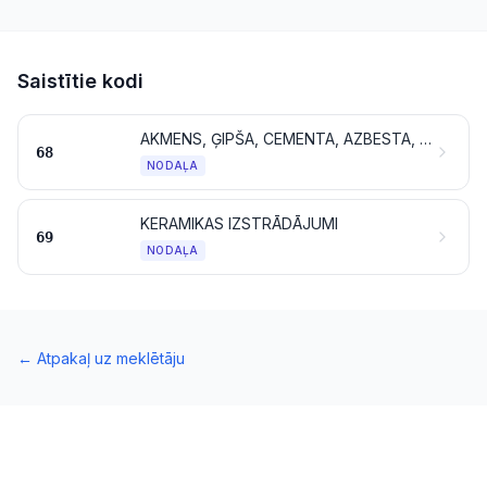
Saistītie kodi
AKMENS, ĢIPŠA, CEMENTA, AZBESTA, VIZLAS UN TAMLĪDZĪGU MATERIĀLU IZSTRĀDĀJUMI
68
NODAĻA
KERAMIKAS IZSTRĀDĀJUMI
69
NODAĻA
←
Atpakaļ uz meklētāju