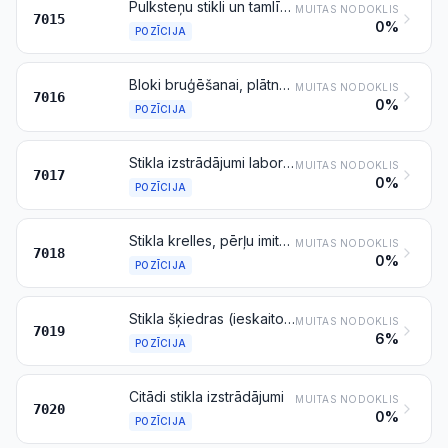
Pulksteņu stikli un tamlīdzīgi stikli, redzi koriģējošu un nekoriģējošu briļļu stikli, izliekti, ieliekti, dobi un tamlīdzīgi, optiski neapstrādāti; dobas stikla lodes un to segmenti šādu stiklu ražošanai
MUITAS NODOKLIS
7015
0%
POZĪCIJA
Bloki bruģēšanai, plātnes, ķieģeļi, plāksnītes un tamlīdzīgi izstrādājumi no presēta vai lieta stikla, stiegroti vai nestiegroti, izmantojami būvdarbos vai celtniecībā; stikla klucīši un citādi stikla izstrādājumi mozaīkas un tamlīdzīgiem dekoratīviem darbiem uz pamatnes vai bez tās; vitrāžu stikli un tamlīdzīgi stikli; daudzšūnu stikls vai putustikls bloku, paneļu, plākšņu, apvalku vai tamlīdzīgās formās
MUITAS NODOKLIS
7016
0%
POZĪCIJA
Stikla izstrādājumi laboratoriju, higiēnas un farmācijas vajadzībām, graduēti vai negraduēti, kalibrēti vai nekalibrēti
MUITAS NODOKLIS
7017
0%
POZĪCIJA
Stikla krelles, pērļu imitācijas, dārgakmeņu un pusdārgakmeņu imitācijas un tamlīdzīgi stikla izstrādājumi, kā arī izstrādājumi no tiem, izņemot bižutēriju; stikla acis, izņemot protēzes; statuetes un citādi dekorējumi no stikla, kas apstrādāts ar lodlampu, izņemot bižutēriju; stikla mikrolodītes, kuru diametrs nepārsniedz 1 mm
MUITAS NODOKLIS
7018
0%
POZĪCIJA
Stikla šķiedras (ieskaitot stikla vati) un to izstrādājumi (piemēram, pavedieni, grīstes, austi audumi)
MUITAS NODOKLIS
7019
6%
POZĪCIJA
Citādi stikla izstrādājumi
MUITAS NODOKLIS
7020
0%
POZĪCIJA