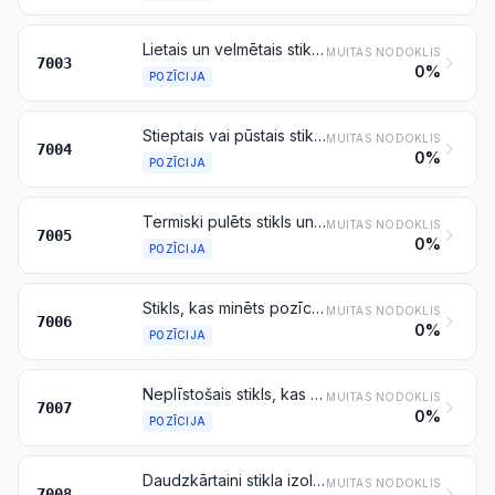
Lietais un velmētais stikls, loksnēs vai profilēts, ar absorbējoša, atstarojoša vai neatstarojoša slāņa uzklājumu vai bez tā, bet neapstrādāts ar citu paņēmienu
MUITAS NODOKLIS
7003
0%
POZĪCIJA
Stieptais vai pūstais stikls, loksnēs ar absorbējošu, atstarojošu vai neatstarojošu slāni vai bez tā, bet neapstrādāts ar citu paņēmienu
MUITAS NODOKLIS
7004
0%
POZĪCIJA
Termiski pulēts stikls un stikls ar slīpētu vai pulētu virsmu, loksnēs, ar absorbējošu, atstarojošu vai neatstarojošu slāni vai bez tā, bet neapstrādāts ar citu paņēmienu
MUITAS NODOKLIS
7005
0%
POZĪCIJA
Stikls, kas minēts pozīcijās 7003, 7004 vai 7005, izliekts, slīpētām malām, gravēts, urbts, emaljēts vai citādi apstrādāts, bet bez ietvara un citu materiālu apdares
MUITAS NODOKLIS
7006
0%
POZĪCIJA
Neplīstošais stikls, kas sastāv no rūdīta vai laminēta stikla
MUITAS NODOKLIS
7007
0%
POZĪCIJA
Daudzkārtaini stikla izolatori
MUITAS NODOKLIS
7008