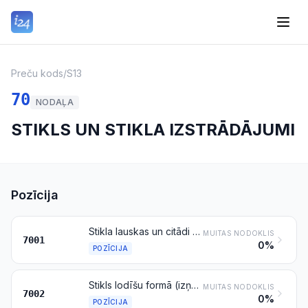
Preču kods
/
S13
70
NODAĻA
STIKLS UN STIKLA IZSTRĀDĀJUMI
Pozīcija
Stikla lauskas un citādi atkritumi un lūžņi no stikla, izņemot stiklu no katodstaru lampām vai cita veida aktivētu stiklu, kas minēts pozīcijā 8549; stikla masa
MUITAS NODOKLIS
7001
0%
POZĪCIJA
Stikls lodīšu formā (izņemot mikrolodītes, kas minētas pozīcijā 7018), nūjiņu vai caurulīšu formā, neapstrādāts
MUITAS NODOKLIS
7002
0%
POZĪCIJA