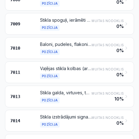
0%
POZĪCIJA
Stikla spoguļi, ierāmēti vai neierāmēti, ieskaitot atpakaļskata spoguļus
MUITAS NODOKLIS
7009
0%
POZĪCIJA
Baloni, pudeles, flakoni, burkas, krūzes, stikla pudelītes zālēm, ampulas un citi stikla trauki preču transportēšanai vai iepakošanai; stikla burkas konservēšanai; stikla aizbāžņi, vāki un citi aizvākošanas izstrādājumi
MUITAS NODOKLIS
7010
0%
POZĪCIJA
Vaļējas stikla kolbas (arī lodveida un cauruļveida) un to stikla daļas, bez piederumiem, paredzētas elektriskajām spuldzēm un gaismas avotiem, katodstaru lampām un tamlīdzīgiem izstrādājumiem
MUITAS NODOKLIS
7011
0%
POZĪCIJA
Stikla galda, virtuves, tualetes, kancelejas piederumi, izstrādājumi mājas iekārtojumam vai tamlīdzīgi izstrādājumi (izņemot izstrādājumus, kas minēti pozīcijā 7010 vai 7018)
MUITAS NODOKLIS
7013
10%
POZĪCIJA
Stikla izstrādājumi signalizācijai un optikas elementi (izņemot pozīcijā 7015 minētos), kas nav optiski apstrādāti
MUITAS NODOKLIS
7014
0%
POZĪCIJA