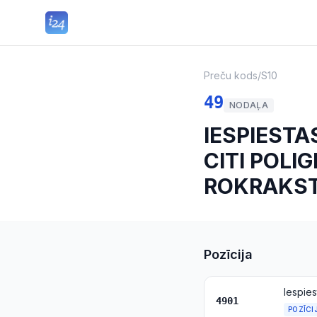
Preču kods
/
S10
49
NODAĻA
IESPIESTA
CITI POLI
ROKRAKSTI
Pozīcija
4901
POZĪCI