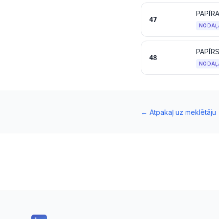
47
NODAĻ
PAPĪR
48
NODAĻ
←
Atpakaļ uz meklētāju