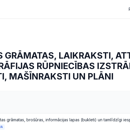
S GRĀMATAS, LAIKRAKSTI, AT
GRĀFIJAS RŪPNIECĪBAS IZSTR
, MAŠĪNRAKSTI UN PLĀNI
JA