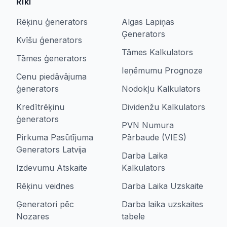
Rīki
Rēķinu ģenerators
Algas Lapiņas
Ģenerators
Kvīšu ģenerators
Tāmes Kalkulators
Tāmes ģenerators
Ieņēmumu Prognoze
Cenu piedāvājuma
ģenerators
Nodokļu Kalkulators
Kredītrēķinu
Dividenžu Kalkulators
ģenerators
PVN Numura
Pirkuma Pasūtījuma
Pārbaude (VIES)
Generators Latvija
Darba Laika
Izdevumu Atskaite
Kalkulators
Rēķinu veidnes
Darba Laika Uzskaite
Ģeneratori pēc
Darba laika uzskaites
Nozares
tabele