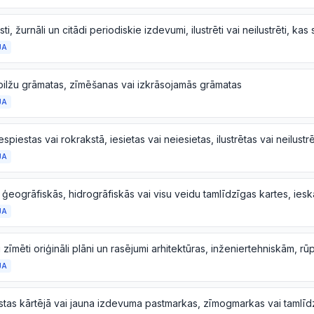
JA
bilžu grāmatas, zīmēšanas vai izkrāsojamās grāmatas
JA
iespiestas vai rokrakstā, iesietas vai neiesietas, ilustrētas vai neilustr
JA
JA
JA