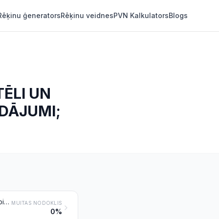
Rēķinu ģenerators
Rēķinu veidnes
PVN Kalkulators
Blogs
TĒLI UN
ĀDĀJUMI;
Iespiestas grāmatas, brošūras, informācijas lapas (bukleti) un tamlīdzīgi iespieddarbi, brošēti vai atsevišķu lapu veidā
MUITAS NODOKLIS
0%