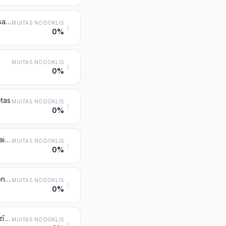
Laikraksti, žurnāli un citādi periodiskie izdevumi, ilustrēti vai neilustrēti, kas satur vai nesatur reklāmas materiālu
MUITAS NODOKLIS
0%
MUITAS NODOKLIS
0%
ētas
MUITAS NODOKLIS
0%
Kartes, ģeogrāfiskās, hidrogrāfiskās vai visu veidu tamlīdzīgas kartes, ieskaitot atlantus, sienas kartes, topogrāfiskos plānus un globusus, iespiestas
MUITAS NODOKLIS
0%
Ar roku zīmēti oriģināli plāni un rasējumi arhitektūras, inženiertehniskām, rūpnieciskām, komerciālām, topogrāfiskām vai tamlīdzīgām vajadzībām; teksti rokrakstā; iepriekš minēto izstrādājumu fotoreprodukcijas uz gaismjutīga papīra un kopijas
MUITAS NODOKLIS
0%
Nedzēstas kārtējā vai jauna izdevuma pastmarkas, zīmogmarkas vai tamlīdzīgas markas valstī, kurā tām ir vai būs atzīta nominālvērtība; ģerboņpapīrs; banknotes; čeku veidlapas; banknotes, akciju, paju, vārda obligāciju un tamlīdzīgas apliecības
MUITAS NODOKLIS