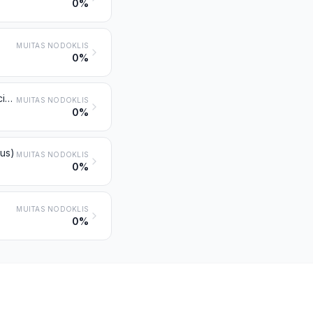
0%
MUITAS NODOKLIS
0%
Iespiestas vai ilustrētas pastkartes; iespiestas kartītes ar personiskiem sveicieniem, vēstījumiem vai paziņojumiem, ilustrētas vai neilustrētas, ar aploksnēm vai bez tām, ar izrotājumiem vai bez tiem
MUITAS NODOKLIS
0%
rus)
MUITAS NODOKLIS
0%
MUITAS NODOKLIS
0%