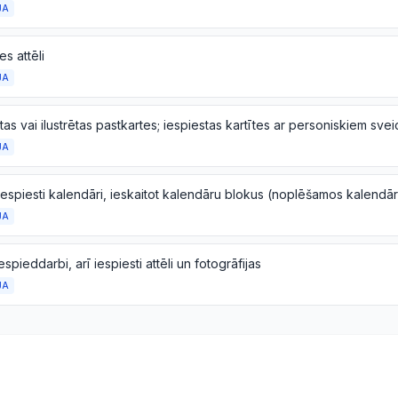
JA
s attēli
JA
JA
iespiesti kalendāri, ieskaitot kalendāru blokus (noplēšamos kalendā
JA
iespieddarbi, arī iespiesti attēli un fotogrāfijas
JA