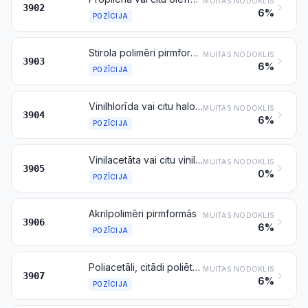
MUITAS NODOKLIS
3902
6%
POZĪCIJA
Stirola polimēri pirmformās
MUITAS NODOKLIS
3903
6%
POZĪCIJA
Vinilhlorīda vai citu halogenēto olefīnu polimēri pirmformās
MUITAS NODOKLIS
3904
6%
POZĪCIJA
Vinilacetāta vai citu vinilesteru polimēri pirmformās; citādi vinilpolimēri pirmformās
MUITAS NODOKLIS
3905
0%
POZĪCIJA
Akrilpolimēri pirmformās
MUITAS NODOKLIS
3906
6%
POZĪCIJA
Poliacetāli, citādi poliēteri un epoksīdsveķi pirmformās; polikarbonāti, alkīdsveķi, polialilesteri un citādi poliesteri pirmformās
MUITAS NODOKLIS
3907
6%
POZĪCIJA