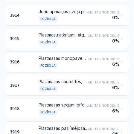
Jonu apmaiņas sveķi pirmformās uz pozīcijās 3901–3913 minēto polimēru bāzes
MUITAS NODOKLIS
3914
0%
POZĪCIJA
Plastmasu atkritumi, atgriezumi un atlūzas
MUITAS NODOKLIS
3915
0%
POZĪCIJA
Plastmasas monopavediens ar šķērsgriezumu lielāku par 1 mm, stieņi, serdeņi un profili ar apstrādātu vai neapstrādātu virsmu, bet citādi neapstrādāti
MUITAS NODOKLIS
3916
6%
POZĪCIJA
Plastmasas caurulītes, caurules, šļūtenes un to savienotājelementi (piemēram, savienojumi, līkumi, uzmavas)
MUITAS NODOKLIS
3917
6%
POZĪCIJA
Plastmasas segumi grīdai, arī pašlīmējoši, ruļļos vai plāksnēs; plastmasas sienu vai griestu segumi, kas minēti šīs nodaļas 9. piezīmē
MUITAS NODOKLIS
3918
6%
POZĪCIJA
Plastmasas pašlīmējošas plātnes, loksnes, plēves, folijas, lentes, sloksnes un citādas plakanās formas, ruļļos vai citā veidā
MUITAS NODOKLIS
3919