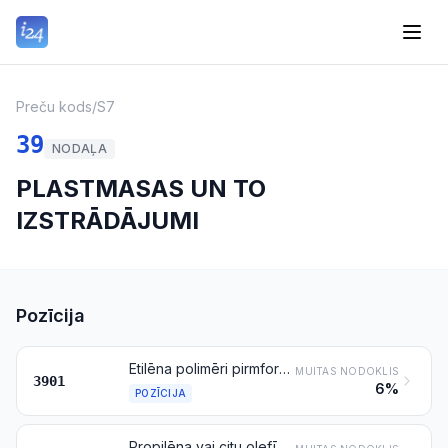
Preču kods
/
S7
39
NODAĻA
PLASTMASAS UN TO
IZSTRĀDĀJUMI
Pozīcija
Etilēna polimēri pirmformās
MUITAS NODOKLIS
3901
6%
POZĪCIJA
Propilēna vai citu olefīnu polimēri pirmformās