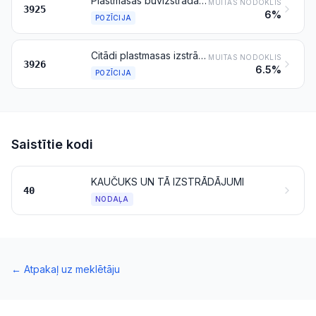
Plastmasas būvizstrādājumi, kas citur nav minēti un iekļauti
MUITAS NODOKLIS
3925
6%
POZĪCIJA
Citādi plastmasas izstrādājumi un izstrādājumi no citiem materiāliem, kas minēti pozīcijās 3901–3914
MUITAS NODOKLIS
3926
6.5%
POZĪCIJA
Saistītie kodi
KAUČUKS UN TĀ IZSTRĀDĀJUMI
40
NODAĻA
←
Atpakaļ uz meklētāju