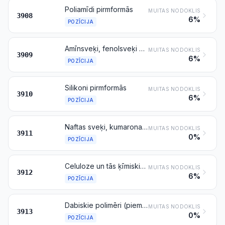
Poliamīdi pirmformās
MUITAS NODOKLIS
3908
6%
POZĪCIJA
Amīnsveķi, fenolsveķi un poliuretāni pirmformās
MUITAS NODOKLIS
3909
6%
POZĪCIJA
Silikoni pirmformās
MUITAS NODOKLIS
3910
6%
POZĪCIJA
Naftas sveķi, kumarona–indēna sveķi, politerpēni, polisulfīdi, polisulfoni un citādi produkti pirmformās, kas minēti šīs nodaļas 3. piezīmē un citur nav minēti un iekļauti
MUITAS NODOKLIS
3911
0%
POZĪCIJA
Celuloze un tās ķīmiskie atvasinājumi pirmformās, kas citur nav minēti un iekļauti
MUITAS NODOKLIS
3912
6%
POZĪCIJA
Dabiskie polimēri (piemēram, algīnskābe) un modificētie dabiskie polimēri (piemēram, cietinātie proteīni, dabiskā kaučuka ķīmiskie atvasinājumi) pirmformās, kas citur nav minēti un iekļauti
MUITAS NODOKLIS
3913
0%
POZĪCIJA