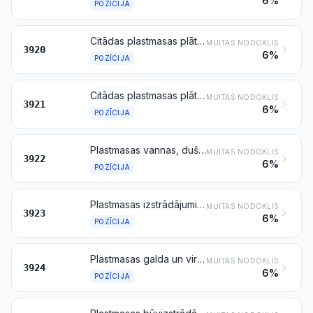
6%
POZĪCIJA
Citādas plastmasas plātnes, loksnes, plēves, folijas un lentes, bez porām, un kas nav stiegrotas, kārtainas, uz pamatnes vai tamlīdzīgi savienotas ar citiem materiāliem
MUITAS NODOKLIS
3920
6%
POZĪCIJA
Citādas plastmasas plātnes, loksnes, plēves, folijas un lentes
MUITAS NODOKLIS
3921
6%
POZĪCIJA
Plastmasas vannas, dušas, izlietnes, bidē, klozeta podi, riņķi un vāki, skalojamās kastes un tamlīdzīgi sanitārtehnikas izstrādājumi
MUITAS NODOKLIS
3922
6%
POZĪCIJA
Plastmasas izstrādājumi preču pārvadāšanai un iepakošanai; plastmasas aizbāžņi, vāki, vāciņi un citādi izstrādājumi aizvākošanai
MUITAS NODOKLIS
3923
6%
POZĪCIJA
Plastmasas galda un virtuves piederumi, citādi sadzīves priekšmeti un higiēnas vai tualetes piederumi
MUITAS NODOKLIS
3924
6%
POZĪCIJA