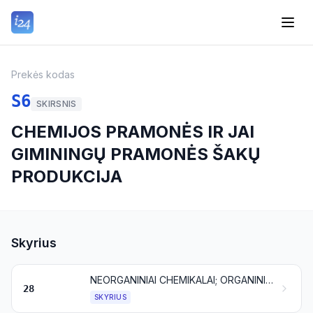
Prekės kodas
S6
SKIRSNIS
CHEMIJOS PRAMONĖS IR JAI
GIMININGŲ PRAMONĖS ŠAKŲ
PRODUKCIJA
Skyrius
NEORGANINIAI CHEMIKALAI; ORGANINIAI ARBA NEORGANINIAI TAURIŲJŲ METALŲ, RETŲJŲ ŽEMIŲ METALŲ, RADIOAKTYVIŲJŲ ELEMENTŲ ARBA IZOTOPŲ JUNGINIAI
28
SKYRIUS