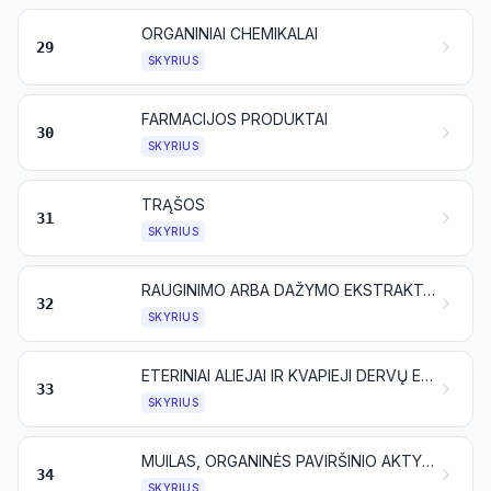
ORGANINIAI CHEMIKALAI
29
SKYRIUS
FARMACIJOS PRODUKTAI
30
SKYRIUS
TRĄŠOS
31
SKYRIUS
RAUGINIMO ARBA DAŽYMO EKSTRAKTAI; TANINAI IR JŲ DARINIAI; DAŽIKLIAI, PIGMENTAI IR KITOS DAŽIOSIOS MEDŽIAGOS; DAŽAI IR LAKAI; GLAISTAI IR KITOS MASTIKOS; RAŠALAI
32
SKYRIUS
ETERINIAI ALIEJAI IR KVAPIEJI DERVŲ EKSTRAKTAI (REZINOIDAI); PARFUMERIJOS, KOSMETIKOS IR TUALETINĖS PRIEMONĖS
33
SKYRIUS
MUILAS, ORGANINĖS PAVIRŠINIO AKTYVUMO MEDŽIAGOS, SKALBIKLIAI, TEPIMO PRIEMONĖS, DIRBTINIAI VAŠKAI, PARUOŠTI VAŠKAI, BLIZGINIMO ARBA ŠVEITIMO PRIEMONĖS, ŽVAKĖS IR PANAŠŪS DIRBINIAI, MODELIAVIMO PASTOS, STOMATOLOGINIAI VAŠKAI, TAIP PAT STOMATOLOGIJOS PREPARATAI, DAUGIAUSIA IŠ GIPSO
34
SKYRIUS