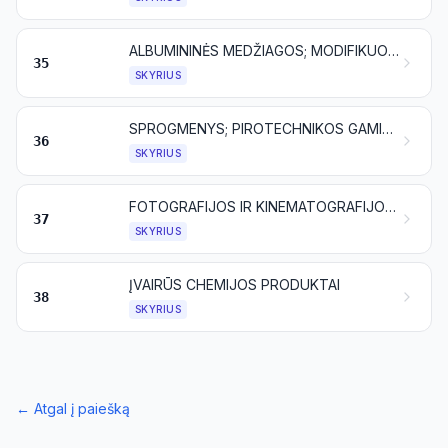
ALBUMININĖS MEDŽIAGOS; MODIFIKUOTI KRAKMOLAI; KLIJAI; FERMENTAI (ENZIMAI)
35
SKYRIUS
SPROGMENYS; PIROTECHNIKOS GAMINIAI; DEGTUKAI; PIROFORINIAI LYDINIAI; TAM TIKROS DEGIOSIOS MEDŽIAGOS
36
SKYRIUS
FOTOGRAFIJOS IR KINEMATOGRAFIJOS PREKĖS
37
SKYRIUS
ĮVAIRŪS CHEMIJOS PRODUKTAI
38
SKYRIUS
←
Atgal į paiešką