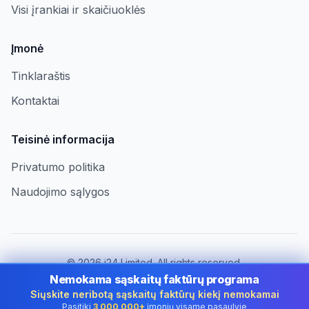
Visi įrankiai ir skaičiuoklės
Įmonė
Tinklaraštis
Kontaktai
Teisinė informacija
Privatumo politika
Naudojimo sąlygos
©
2026
i24 Limited. All rights reserved.
Įmonėms Lithuania
Nemokama sąskaitų faktūrų programa
Siųskite neribotą sąskaitų faktūrų kiekį nemokamai
Keisti šalį:
Lithuania
Pasitiki
3 000 000+
įmonių visame pasaulyje