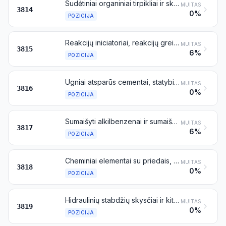
Sudėtiniai organiniai tirpikliai ir skiedikliai, nenurodyti kitoje vietoje; paruoštos dažų arba lakų šalinimo priemonės
MUITAS
3814
0%
POZICIJA
Reakcijų iniciatoriai, reakcijų greitikliai ir kataliziniai preparatai, nenurodyti kitoje vietoje
MUITAS
3815
6%
POZICIJA
Ugniai atsparūs cementai, statybiniai skiediniai, betonai ir panašūs mišiniai, įskaitant dolomito mišinį plūkimui, išskyrus produktus, priskiriamus 3801 pozicijai
MUITAS
3816
0%
POZICIJA
Sumaišyti alkilbenzenai ir sumaišyti alkilnaftalenai, išskyrus priskiriamus 2707 arba 2902 pozicijai
MUITAS
3817
6%
POZICIJA
Cheminiai elementai su priedais, skirti naudoti elektronikoje, turintys diskų, plokštelių arba panašių formų pavidalą; cheminiai junginiai, su priedais, skirti naudoti elektronikoje
MUITAS
3818
0%
POZICIJA
Hidraulinių stabdžių skysčiai ir kiti paruošti hidraulinių pavarų skysčiai, kurių sudėtyje nėra arba yra mažiau kaip 70 % masės naftos alyvų arba alyvų, gautų iš bituminių mineralų
MUITAS
3819
0%
POZICIJA