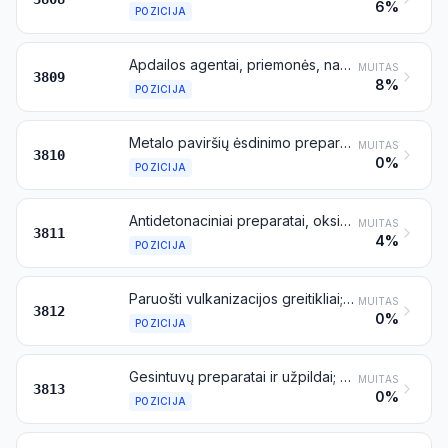
6%
POZICIJA
Apdailos agentai, priemonės, naudojamos dažymui arba dažiklių fiksacijai pagreitinti, ir kiti produktai bei preparatai (pavyzdžiui, užpildai ir kandikai), naudojami tekstilės, popieriaus, odos pramonėje arba panašiose pramonės šakose, nenurodyti kitoje vietoje
MUITAS
3809
8%
POZICIJA
Metalo paviršių ėsdinimo preparatai (beicai); fliusai ir kiti pagalbiniai preparatai, skirti litavimui, litavimui kietuoju lydmetaliu arba virinimui; litavimo, litavimo kietuoju lydmetaliu arba suvirinimo milteliai ir pastos iš metalų ir iš kitų medžiagų; preparatai, naudojami suvirinimo elektrodų arba strypų šerdims ar apvalkalams
MUITAS
3810
0%
POZICIJA
Antidetonaciniai preparatai, oksidacijos inhibitoriai, dervų susidarymo inhibitoriai, tirštikliai, antikoroziniai preparatai ir kiti paruošti alyvų (įskaitant benziną) arba kitų skysčių, naudojamų tiems patiems tikslams kaip ir alyvos, priedai
MUITAS
3811
4%
POZICIJA
Paruošti vulkanizacijos greitikliai; sudėtiniai kaučiuko arba plastikų plastifikatoriai, nenurodyti kitoje vietoje; antioksidacijos preparatai ir kiti sudėtiniai kaučiuko arba plastikų stabilizatoriai
MUITAS
3812
0%
POZICIJA
Gesintuvų preparatai ir užpildai; užpildytos gesinimo granatos
MUITAS
3813
0%
POZICIJA