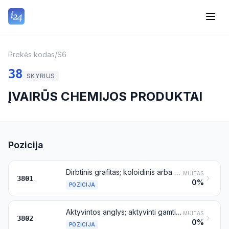
Prekės kodas
/
S6
38
SKYRIUS
ĮVAIRŪS CHEMIJOS PRODUKTAI
Pozicija
Dirbtinis grafitas; koloidinis arba pusiau koloidinis grafitas; preparatai, kurių pagrindinės sudėtinės dalys yra grafitas arba kitos anglies atmainos, turintys pastų, luitų, plokščių arba kitų pusgaminių pavidalą
MUITAS
3801
0%
POZICIJA
Aktyvintos anglys; aktyvinti gamtiniai mineraliniai produktai; gyvūninės anglys, įskaitant panaudotas gyvūnines anglis
MUITAS
3802
0%
POZICIJA