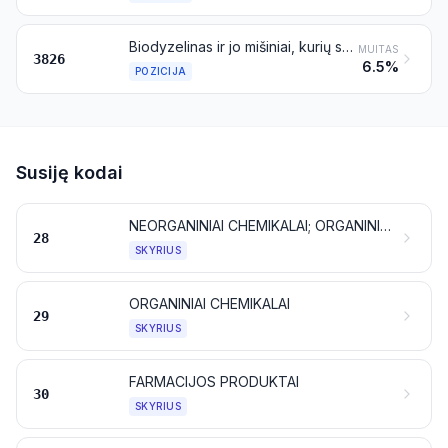
Biodyzelinas ir jo mišiniai, kurių sudėtyje nėra arba yra mažiau kaip 70 % masės naftos alyvų arba alyvų, gautų iš bituminių mineralų
MUITAS
3826
6.5%
POZICIJA
Susiję kodai
NEORGANINIAI CHEMIKALAI; ORGANINIAI ARBA NEORGANINIAI TAURIŲJŲ METALŲ, RETŲJŲ ŽEMIŲ METALŲ, RADIOAKTYVIŲJŲ ELEMENTŲ ARBA IZOTOPŲ JUNGINIAI
28
SKYRIUS
ORGANINIAI CHEMIKALAI
29
SKYRIUS
FARMACIJOS PRODUKTAI
30
SKYRIUS