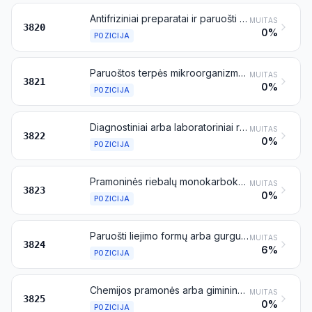
Antifriziniai preparatai ir paruošti apsaugos nuo apledėjimo skysčiai
MUITAS
3820
0%
POZICIJA
Paruoštos terpės mikroorganizmų (įskaitant virusus ir panašius organizmus) arba augalų, žmogaus ar gyvūnų ląstelių kultūroms auginti arba išlaikyti
MUITAS
3821
0%
POZICIJA
Diagnostiniai arba laboratoriniai reagentai su laikmenomis, paruošti diagnostiniai arba laboratoriniai reagentai, su laikmenomis arba be laikmenų, sukomplektuoti arba nesukomplektuoti į rinkinius, išskyrus priskiriamus 3006 pozicijai; sertifikuotos etaloninės medžiagos
MUITAS
3822
0%
POZICIJA
Pramoninės riebalų monokarboksirūgštys; rūgščiosios alyvos, gautos rafinuojant; pramoniniai riebalų alkoholiai
MUITAS
3823
0%
POZICIJA
Paruošti liejimo formų arba gurgučių rišikliai; chemijos pramonės arba giminingų pramonės šakų cheminiai produktai ir preparatai (įskaitant sudarytus iš gamtinių produktų mišinių), nenurodyti kitoje vietoje
MUITAS
3824
6%
POZICIJA
Chemijos pramonės arba giminingų pramonės šakų liekamieji produktai, nenurodyti kitoje vietoje; buitinės atliekos; nuotekų šlamas; kitos atliekos, nurodytos šio skirsnio 6 pastaboje
MUITAS
3825
0%
POZICIJA