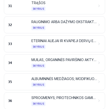
TRĄŠOS
31
SKYRIUS
RAUGINIMO ARBA DAŽYMO EKSTRAKTAI; TANINAI IR JŲ DARINIAI; DAŽIKLIAI, PIGMENTAI IR KITOS DAŽIOSIOS MEDŽIAGOS; DAŽAI IR LAKAI; GLAISTAI IR KITOS MASTIKOS; RAŠALAI
32
SKYRIUS
ETERINIAI ALIEJAI IR KVAPIEJI DERVŲ EKSTRAKTAI (REZINOIDAI); PARFUMERIJOS, KOSMETIKOS IR TUALETINĖS PRIEMONĖS
33
SKYRIUS
MUILAS, ORGANINĖS PAVIRŠINIO AKTYVUMO MEDŽIAGOS, SKALBIKLIAI, TEPIMO PRIEMONĖS, DIRBTINIAI VAŠKAI, PARUOŠTI VAŠKAI, BLIZGINIMO ARBA ŠVEITIMO PRIEMONĖS, ŽVAKĖS IR PANAŠŪS DIRBINIAI, MODELIAVIMO PASTOS, STOMATOLOGINIAI VAŠKAI, TAIP PAT STOMATOLOGIJOS PREPARATAI, DAUGIAUSIA IŠ GIPSO
34
SKYRIUS
ALBUMININĖS MEDŽIAGOS; MODIFIKUOTI KRAKMOLAI; KLIJAI; FERMENTAI (ENZIMAI)
35
SKYRIUS
SPROGMENYS; PIROTECHNIKOS GAMINIAI; DEGTUKAI; PIROFORINIAI LYDINIAI; TAM TIKROS DEGIOSIOS MEDŽIAGOS
36
SKYRIUS