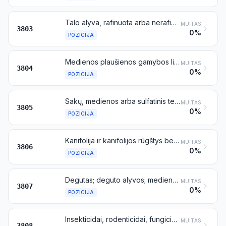
Talo alyva, rafinuota arba nerafinuota
MUITAS
3803
0%
POZICIJA
Medienos plaušienos gamybos liekamieji šarmai, koncentruoti arba nekoncentruoti, iš kurių pašalintas cukrus arba nepašalintas, chemiškai apdoroti arba neapdoroti, įskaitant lignino sulfonatus, bet išskyrus talo alyvą, priskiriamą 3803 pozicijai
MUITAS
3804
0%
POZICIJA
Sakų, medienos arba sulfatinis terpentinas ir kiti terpeniniai aliejai, gauti distiliuojant arba kitu būdu apdorojant spygliuočių medieną; neapdorotas dipentenas; sulfitinis terpentinas ir kiti neapdoroti para-cimenai; pušų aliejus, kurio pagrindinė sudėtinė dalis yra alfa-terpineolis
MUITAS
3805
0%
POZICIJA
Kanifolija ir kanifolijos rūgštys bei jų dariniai; kanifolijos spiritas ir kanifolijos alyvos; takiosios dervos
MUITAS
3806
0%
POZICIJA
Degutas; deguto alyvos; medienos kreozotas; medienos alyva (wood naphtha); augalinis pikis; alaus pikis ir panašūs preparatai, kurių pagrindinės sudėtinės dalys yra kanifolija, kanifolijos rūgštys arba augalinis pikis
MUITAS
3807
0%
POZICIJA
Insekticidai, rodenticidai, fungicidai, herbicidai, augalų dygimo lėtikliai ir augalų augimo reguliatoriai, dezinfekcijos priemonės ir panašūs produktai, suformuoti į formas arba supakuoti į mažmeninei prekybai skirtas pakuotes, arba turintys preparatų arba dirbinių pavidalą (pavyzdžiui, siera apdorotos juostos, dagčiai ir žvakės bei lipnūs musgaudžiai)
MUITAS
3808