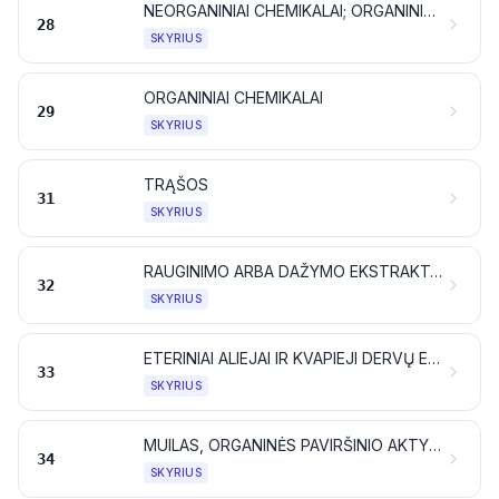
NEORGANINIAI CHEMIKALAI; ORGANINIAI ARBA NEORGANINIAI TAURIŲJŲ METALŲ, RETŲJŲ ŽEMIŲ METALŲ, RADIOAKTYVIŲJŲ ELEMENTŲ ARBA IZOTOPŲ JUNGINIAI
28
SKYRIUS
ORGANINIAI CHEMIKALAI
29
SKYRIUS
TRĄŠOS
31
SKYRIUS
RAUGINIMO ARBA DAŽYMO EKSTRAKTAI; TANINAI IR JŲ DARINIAI; DAŽIKLIAI, PIGMENTAI IR KITOS DAŽIOSIOS MEDŽIAGOS; DAŽAI IR LAKAI; GLAISTAI IR KITOS MASTIKOS; RAŠALAI
32
SKYRIUS
ETERINIAI ALIEJAI IR KVAPIEJI DERVŲ EKSTRAKTAI (REZINOIDAI); PARFUMERIJOS, KOSMETIKOS IR TUALETINĖS PRIEMONĖS
33
SKYRIUS
MUILAS, ORGANINĖS PAVIRŠINIO AKTYVUMO MEDŽIAGOS, SKALBIKLIAI, TEPIMO PRIEMONĖS, DIRBTINIAI VAŠKAI, PARUOŠTI VAŠKAI, BLIZGINIMO ARBA ŠVEITIMO PRIEMONĖS, ŽVAKĖS IR PANAŠŪS DIRBINIAI, MODELIAVIMO PASTOS, STOMATOLOGINIAI VAŠKAI, TAIP PAT STOMATOLOGIJOS PREPARATAI, DAUGIAUSIA IŠ GIPSO
34
SKYRIUS