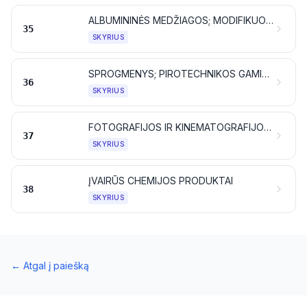
ALBUMININĖS MEDŽIAGOS; MODIFIKUOTI KRAKMOLAI; KLIJAI; FERMENTAI (ENZIMAI)
35
SKYRIUS
SPROGMENYS; PIROTECHNIKOS GAMINIAI; DEGTUKAI; PIROFORINIAI LYDINIAI; TAM TIKROS DEGIOSIOS MEDŽIAGOS
36
SKYRIUS
FOTOGRAFIJOS IR KINEMATOGRAFIJOS PREKĖS
37
SKYRIUS
ĮVAIRŪS CHEMIJOS PRODUKTAI
38
SKYRIUS
←
Atgal į paiešką