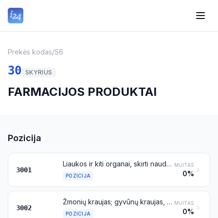
Prekės kodas
/
S6
30
SKYRIUS
FARMACIJOS PRODUKTAI
Pozicija
Liaukos ir kiti organai, skirti naudoti organoterapijoje, džiovinti, sumalti į miltelius arba nemalti; liaukų arba kitų organų ar jų sekretų ekstraktai, skirti naudoti organoterapijoje; heparinas ir jo druskos; kitos žmogaus arba gyvūninės medžiagos, paruoštos naudoti terapijoje arba profilaktikoje, nenurodytos kitoje vietoje
MUITAS
3001
0%
POZICIJA
Žmonių kraujas; gyvūnų kraujas, paruoštas naudoti terapijoje, profilaktikoje arba diagnostikoje; imuniniai serumai, kitos kraujo frakcijos ir imunologijos produktai, modifikuoti arba nemodifikuoti arba gauti naudojant biotechnologinius procesus arba jų nenaudojant; vakcinos, toksinai, mikroorganizmų kultūros (išskyrus mieles) ir panašūs produktai; ląstelių kultūros, modifikuotos arba nemodifikuotos
MUITAS
3002
0%
POZICIJA