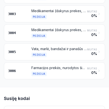
Medikamentai (išskyrus prekes, priskiriamas 3002, 3005 arba 3006 pozicijai), sudaryti iš ne mažiau kaip dviejų komponentų, tarpusavyje sumaišytų, kad tiktų naudoti terapijoje arba profilaktikoje, nesudozuoti, nesuformuoti ir nesupakuoti į mažmeninei prekybai skirtas pakuotes
MUITAS
3003
0%
POZICIJA
Medikamentai (išskyrus prekes, priskiriamas 3002, 3005 arba 3006 pozicijai), sudaryti iš sumaišytų arba nesumaišytų produktų, skirtų naudoti terapijoje arba profilaktikoje, sudozuoti (įskaitant formas, skirtas įvesti per odą), suformuoti arba supakuoti į mažmeninei prekybai skirtas pakuotes
MUITAS
3004
0%
POZICIJA
Vata, marlė, bandažai ir panašūs dirbiniai (pavyzdžiui, tvarsliava, pleistrai, kompresai), įmirkyti arba padengti farmacinėmis medžiagomis arba suformuoti arba supakuoti į mažmeninei prekybai skirtas pakuotes, kad būtų naudojami medicinos, chirurgijos, stomatologijos arba veterinarijos tikslams
MUITAS
3005
0%
POZICIJA
Farmacijos prekės, nurodytos šio skirsnio 4 pastaboje
MUITAS
3006
0%
POZICIJA
Susiję kodai