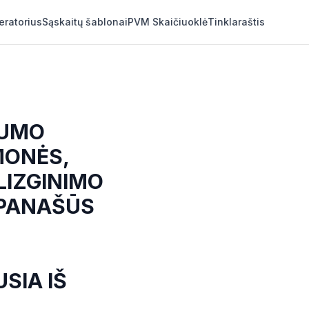
eratorius
Sąskaitų šablonai
PVM Skaičiuoklė
Tinklaraštis
VUMO
MONĖS,
BLIZGINIMO
 PANAŠŪS
SIA IŠ