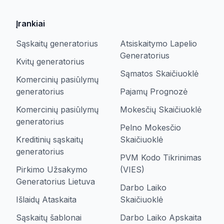
Įrankiai
Sąskaitų generatorius
Atsiskaitymo Lapelio
Generatorius
Kvitų generatorius
Sąmatos Skaičiuoklė
Komercinių pasiūlymų
generatorius
Pajamų Prognozė
Komercinių pasiūlymų
Mokesčių Skaičiuoklė
generatorius
Pelno Mokesčio
Kreditinių sąskaitų
Skaičiuoklė
generatorius
PVM Kodo Tikrinimas
Pirkimo Užsakymo
(VIES)
Generatorius Lietuva
Darbo Laiko
Išlaidų Ataskaita
Skaičiuoklė
Sąskaitų šablonai
Darbo Laiko Apskaita