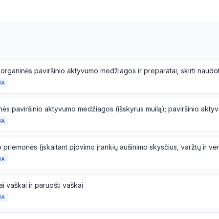
JA
JA
JA
iai vaškai ir paruošti vaškai
JA