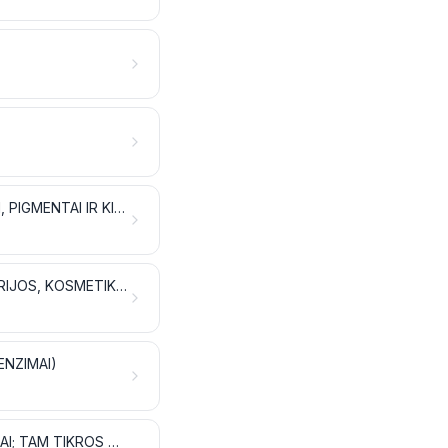
RAUGINIMO ARBA DAŽYMO EKSTRAKTAI; TANINAI IR JŲ DARINIAI; DAŽIKLIAI, PIGMENTAI IR KITOS DAŽIOSIOS MEDŽIAGOS; DAŽAI IR LAKAI; GLAISTAI IR KITOS MASTIKOS; RAŠALAI
ETERINIAI ALIEJAI IR KVAPIEJI DERVŲ EKSTRAKTAI (REZINOIDAI); PARFUMERIJOS, KOSMETIKOS IR TUALETINĖS PRIEMONĖS
ENZIMAI)
SPROGMENYS; PIROTECHNIKOS GAMINIAI; DEGTUKAI; PIROFORINIAI LYDINIAI; TAM TIKROS DEGIOSIOS MEDŽIAGOS