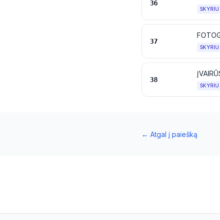
36
SKYRIU
FOTOG
37
SKYRIU
ĮVAIR
38
SKYRIU
←
Atgal į paiešką