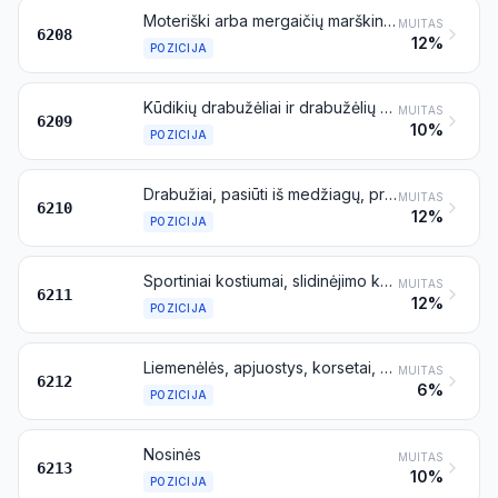
Moteriški arba mergaičių marškinaičiai ir kiti marškinėliai, apatinukai, apatiniai sijonai, trumpikės, kelnaitės, naktiniai marškiniai, pižamos, negližės, maudymosi chalatai, chalatai ir panašūs dirbiniai
MUITAS
6208
12%
POZICIJA
Kūdikių drabužėliai ir drabužėlių priedai
MUITAS
6209
10%
POZICIJA
Drabužiai, pasiūti iš medžiagų, priskiriamų 5602, 5603, 5903, 5906 arba 5907 pozicijai
MUITAS
6210
12%
POZICIJA
Sportiniai kostiumai, slidinėjimo kostiumai ir maudymosi apranga; kiti drabužiai
MUITAS
6211
12%
POZICIJA
Liemenėlės, apjuostys, korsetai, petnešėlės, petnešos, keliaraiščiai ir panašūs dirbiniai bei jų dalys, megzti ar nerti arba nemegzti ar nenerti
MUITAS
6212
6%
POZICIJA
Nosinės
MUITAS
6213
10%
POZICIJA