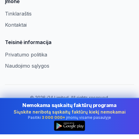
Įmonė
Tinklaraštis
Kontaktai
Teisinė informacija
Privatumo politika
Naudojimo sąlygos
©
2026
i24 Limited. All rights reserved.
Įmonėms Lithuania
Nemokama sąskaitų faktūrų programa
Siųskite neribotą sąskaitų faktūrų kiekį nemokamai
Keisti šalį:
Lithuania
Pasitiki
3 000 000+
įmonių visame pasaulyje