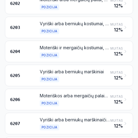
MUITAS
6202
12%
POZICIJA
Vyriški arba berniukų kostiumai, ansambliai, švarkai, bleizeriai, kelnės, puskombinezoniai su antkrūtiniais ir petnešomis, bridžiai ir trumpės (išskyrus maudymosi aprangą)
MUITAS
6203
12%
POZICIJA
Moteriški ir mergaičių kostiumai, ansambliai, švarkai, bleizeriai, suknelės, sijonai, sijonai-kelnės, kelnės, puskombinezoniai su antkrūtiniais ir petnešomis, bridžiai ir trumpės (išskyrus maudymosi aprangą)
MUITAS
6204
12%
POZICIJA
Vyriški arba berniukų marškiniai
MUITAS
6205
12%
POZICIJA
Moteriškos arba mergaičių palaidinukės, marškiniai ir marškininės palaidinukės
MUITAS
6206
12%
POZICIJA
Vyriški arba berniukų marškinaičiai ir kiti marškinėliai, apatinukės, trumpikės, naktiniai marškiniai, pižamos, maudymosi chalatai, chalatai ir panašūs dirbiniai
MUITAS
6207
12%
POZICIJA