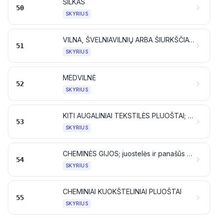
ŠILKAS
50
SKYRIUS
VILNA, ŠVELNIAVILNIŲ ARBA ŠIURKŠČIAVILNIŲ GYVŪNŲ PLAUKAI; AŠUTŲ VERPALAI IR AUDINIAI
51
SKYRIUS
MEDVILNĖ
52
SKYRIUS
KITI AUGALINIAI TEKSTILĖS PLUOŠTAI; POPIERINIAI VERPALAI IR POPIERINIŲ VERPALŲ AUDINIAI
53
SKYRIUS
CHEMINĖS GIJOS; juostelės ir panašūs dirbiniai iš cheminių tekstilės medžiagų
54
SKYRIUS
CHEMINIAI KUOKŠTELINIAI PLUOŠTAI
55
SKYRIUS