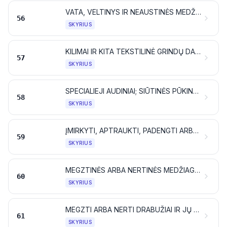
VATA, VELTINYS IR NEAUSTINĖS MEDŽIAGOS; SPECIALIEJI SIŪLAI; VIRVĖS, VIRVELĖS, LYNAI IR TROSAI BEI JŲ DIRBINIAI
56
SKYRIUS
KILIMAI IR KITA TEKSTILINĖ GRINDŲ DANGA
57
SKYRIUS
SPECIALIEJI AUDINIAI; SIŪTINĖS PŪKINĖS TEKSTILĖS MEDŽIAGOS; NĖRINIAI; GOBELENAI; APSIUVAI; SIUVINĖJIMAI
58
SKYRIUS
ĮMIRKYTI, APTRAUKTI, PADENGTI ARBA LAMINUOTI TEKSTILĖS AUDEKLAI; TEKSTILĖS DIRBINIAI, TINKAMI NAUDOTI PRAMONĖJE
59
SKYRIUS
MEGZTINĖS ARBA NERTINĖS MEDŽIAGOS
60
SKYRIUS
MEGZTI ARBA NERTI DRABUŽIAI IR JŲ PRIEDAI
61
SKYRIUS