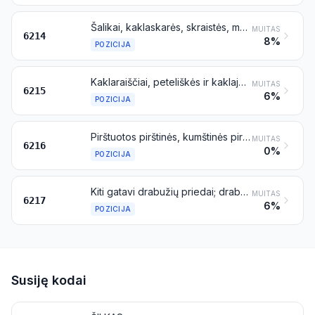
Šalikai, kaklaskarės, skraistės, mantilijos, vualiai ir panašūs dirbiniai
MUITAS
6214
8%
POZICIJA
Kaklaraiščiai, peteliškės ir kaklajuostės
MUITAS
6215
6%
POZICIJA
Pirštuotos pirštinės, kumštinės pirštinės ir puspirštinės
MUITAS
6216
0%
POZICIJA
Kiti gatavi drabužių priedai; drabužių arba drabužių priedų dalys, išskyrus priskiriamus 6212 pozicijai
MUITAS
6217
6%
POZICIJA
Susiję kodai