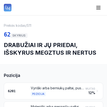
Prekės kodas
/
S11
62
SKYRIUS
DRABUŽIAI IR JŲ PRIEDAI,
IŠSKYRUS MEGZTUS IR NERTUS
Pozicija
Vyriški arba berniukų paltai, puspalčiai, pelerinos, apsiaustai, anorakai (įskaitant slidinėjimo striukes), neperpučiamos ir neperšlampamos striukės ir panašūs dirbiniai, išskyrus priskiriamus 6203 pozicijai
MUITAS
6201
12%
POZICIJA
Moteriški arba mergaičių paltai, puspalčiai, pelerinos, apsiaustai, anorakai (įskaitant slidinėjimo striukes), neperpučiamos ir neperšlampamos striukės ir panašūs dirbiniai, išskyrus priskiriamus 6204 pozicijai