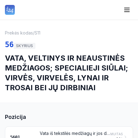
Prekės kodas
/
S11
56
SKYRIUS
VATA, VELTINYS IR NEAUSTINĖS
MEDŽIAGOS; SPECIALIEJI SIŪLAI;
VIRVĖS, VIRVELĖS, LYNAI IR
TROSAI BEI JŲ DIRBINIAI
Pozicija
Vata iš tekstilės medžiagų ir jos dirbiniai; tekstilės plaušeliai, kurių ilgis ne didesnis kaip 5 mm (flock), tekstilės dulkės ir gumuliukai
MUITAS
5601