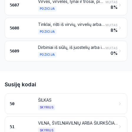
Virvės, virvelės, lynai ir trosai, pinti arba nepinti, apipinti arba neapipinti, įmirkyti arba neįmirkyti, padengti arba nepadengti, aptraukti arba neaptraukti guma arba plastikais
MUITAS
5607
8%
POZICIJA
Tinklai, rišti iš virvių, virvelių arba lynų; gatavi žvejybos tinklai ir kiti gatavi tinklai iš tekstilės medžiagų
MUITAS
5608
8%
POZICIJA
Dirbiniai iš siūlų, iš juostelių arba iš panašių dirbinių, priskiriamų 5404 arba 5405 pozicijai, iš virvių, virvelių, lynų arba trosų, nenurodyti kitoje vietoje
MUITAS
5609
0%
POZICIJA
Susiję kodai
ŠILKAS
50
SKYRIUS
VILNA, ŠVELNIAVILNIŲ ARBA ŠIURKŠČIAVILNIŲ GYVŪNŲ PLAUKAI; AŠUTŲ VERPALAI IR AUDINIAI
51
SKYRIUS