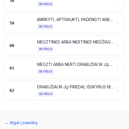
58
SKYRIUS
ĮMIRKYTI, APTRAUKTI, PADENGTI ARBA LAMINUOTI TEKSTILĖS AUDEKLAI; TEKSTILĖS DIRBINIAI, TINKAMI NAUDOTI PRAMONĖJE
59
SKYRIUS
MEGZTINĖS ARBA NERTINĖS MEDŽIAGOS
60
SKYRIUS
MEGZTI ARBA NERTI DRABUŽIAI IR JŲ PRIEDAI
61
SKYRIUS
DRABUŽIAI IR JŲ PRIEDAI, IŠSKYRUS MEGZTUS IR NERTUS
62
SKYRIUS
←
Atgal į paiešką