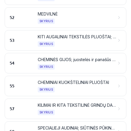
MEDVILNĖ
52
SKYRIUS
KITI AUGALINIAI TEKSTILĖS PLUOŠTAI; POPIERINIAI VERPALAI IR POPIERINIŲ VERPALŲ AUDINIAI
53
SKYRIUS
CHEMINĖS GIJOS; juostelės ir panašūs dirbiniai iš cheminių tekstilės medžiagų
54
SKYRIUS
CHEMINIAI KUOKŠTELINIAI PLUOŠTAI
55
SKYRIUS
KILIMAI IR KITA TEKSTILINĖ GRINDŲ DANGA
57
SKYRIUS
SPECIALIEJI AUDINIAI; SIŪTINĖS PŪKINĖS TEKSTILĖS MEDŽIAGOS; NĖRINIAI; GOBELENAI; APSIUVAI; SIUVINĖJIMAI