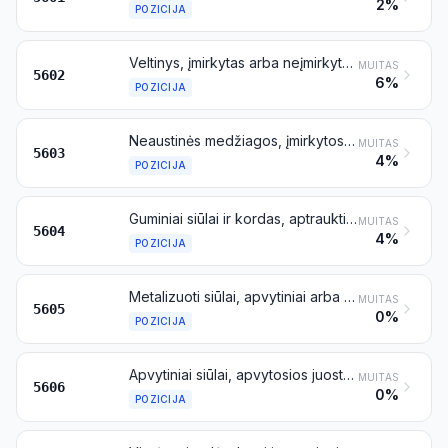
2%
POZICIJA
Veltinys, įmirkytas arba neįmirkytas, aptrauktas arba neaptrauktas, padengtas arba nepadengtas, laminuotas arba nelaminuotas
MUITAS
5602
6%
POZICIJA
Neaustinės medžiagos, įmirkytos arba neįmirkytos, aptrauktos arba neaptrauktos, padengtos arba nepadengtos, laminuotos arba nelaminuotos
MUITAS
5603
4%
POZICIJA
Guminiai siūlai ir kordas, aptraukti tekstilės medžiagomis; tekstilės siūlai, juostelės ir panašūs dirbiniai, priskiriami 5404 arba 5405 pozicijai, įmirkyti, aptraukti, padengti guma arba plastikais
MUITAS
5604
4%
POZICIJA
Metalizuoti siūlai, apvytiniai arba neapvytiniai, sudaryti iš tekstilinių siūlų, juostelių ar panašių dirbinių, priskiriamų 5404 arba 5405 pozicijai, kombinuoti su siūlų, juostelių arba miltelių pavidalo metalu arba padengti metalu
MUITAS
5605
0%
POZICIJA
Apvytiniai siūlai, apvytosios juostelės arba panašūs dirbiniai, priskiriami 5404 arba 5405 pozicijai (išskyrus priskiriamus 5605 pozicijai ir apvytinius ašutų verpalus); šeniliniai siūlai (įskaitant plaušelių šenilinius (flock chenille) siūlus); apskritai megztieji – kilpoti siūlai (loop wale-yarn)
MUITAS
5606
0%
POZICIJA