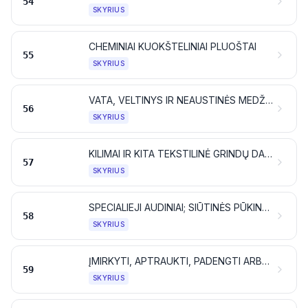
54
SKYRIUS
CHEMINIAI KUOKŠTELINIAI PLUOŠTAI
55
SKYRIUS
VATA, VELTINYS IR NEAUSTINĖS MEDŽIAGOS; SPECIALIEJI SIŪLAI; VIRVĖS, VIRVELĖS, LYNAI IR TROSAI BEI JŲ DIRBINIAI
56
SKYRIUS
KILIMAI IR KITA TEKSTILINĖ GRINDŲ DANGA
57
SKYRIUS
SPECIALIEJI AUDINIAI; SIŪTINĖS PŪKINĖS TEKSTILĖS MEDŽIAGOS; NĖRINIAI; GOBELENAI; APSIUVAI; SIUVINĖJIMAI
58
SKYRIUS
ĮMIRKYTI, APTRAUKTI, PADENGTI ARBA LAMINUOTI TEKSTILĖS AUDEKLAI; TEKSTILĖS DIRBINIAI, TINKAMI NAUDOTI PRAMONĖJE
59
SKYRIUS