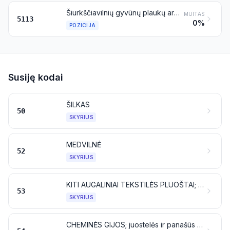
Šiurkščiavilnių gyvūnų plaukų arba ašutų audiniai
MUITAS
5113
0%
POZICIJA
Susiję kodai
ŠILKAS
50
SKYRIUS
MEDVILNĖ
52
SKYRIUS
KITI AUGALINIAI TEKSTILĖS PLUOŠTAI; POPIERINIAI VERPALAI IR POPIERINIŲ VERPALŲ AUDINIAI
53
SKYRIUS
CHEMINĖS GIJOS; juostelės ir panašūs dirbiniai iš cheminių tekstilės medžiagų