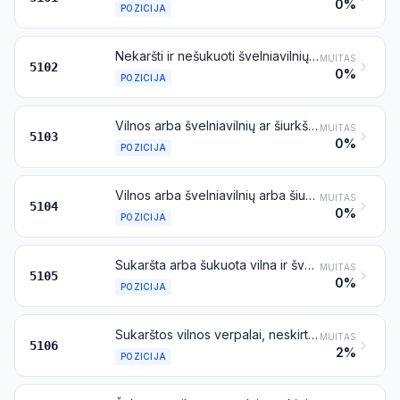
0%
POZICIJA
Nekaršti ir nešukuoti švelniavilnių arba šiurkščiavilnių gyvūnų plaukai
MUITAS
5102
0%
POZICIJA
Vilnos arba švelniavilnių ar šiurkščiavilnių gyvūnų plaukų atliekos, įskaitant verpalų atliekas, bet neįskaitant išplaušintos žaliavos
MUITAS
5103
0%
POZICIJA
Vilnos arba švelniavilnių arba šiurkščiavilnių gyvūnų plaukų išplaušinta žaliava
MUITAS
5104
0%
POZICIJA
Sukaršta arba šukuota vilna ir švelniavilnių arba šiurkščiavilnių gyvūnų plaukai (įskaitant šukuotos vilnos gabalus)
MUITAS
5105
0%
POZICIJA
Sukarštos vilnos verpalai, neskirti mažmeninei prekybai
MUITAS
5106
2%
POZICIJA