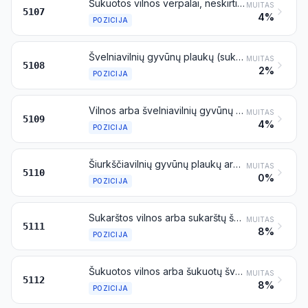
Šukuotos vilnos verpalai, neskirti mažmeninei prekybai
MUITAS
5107
4%
POZICIJA
Švelniavilnių gyvūnų plaukų (sukarštų arba šukuotų) verpalai, neskirti mažmeninei prekybai
MUITAS
5108
2%
POZICIJA
Vilnos arba švelniavilnių gyvūnų plaukų verpalai, skirti mažmeninei prekybai
MUITAS
5109
4%
POZICIJA
Šiurkščiavilnių gyvūnų plaukų arba ašutų verpalai (įskaitant apvytinius ašutų verpalus), skirti arba neskirti mažmeninei prekybai
MUITAS
5110
0%
POZICIJA
Sukarštos vilnos arba sukarštų švelniavilnių gyvūnų plaukų audiniai
MUITAS
5111
8%
POZICIJA
Šukuotos vilnos arba šukuotų švelniavilnių gyvūnų plaukų audiniai
MUITAS
5112
8%
POZICIJA