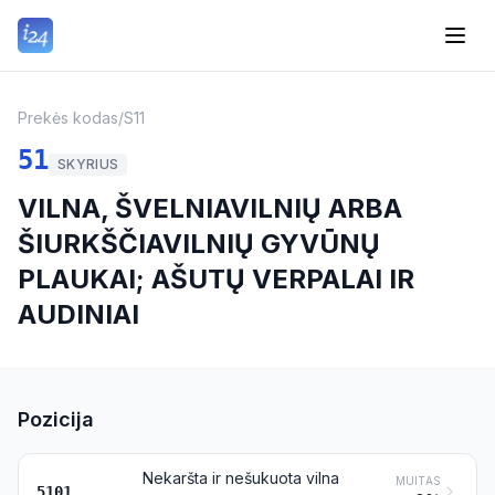
Prekės kodas
/
S11
51
SKYRIUS
VILNA, ŠVELNIAVILNIŲ ARBA
ŠIURKŠČIAVILNIŲ GYVŪNŲ
PLAUKAI; AŠUTŲ VERPALAI IR
AUDINIAI
Pozicija
Nekaršta ir nešukuota vilna
MUITAS
5101