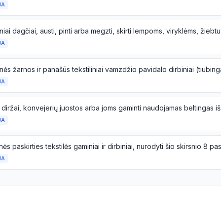
JA
JA
JA
JA
ės paskirties tekstilės gaminiai ir dirbiniai, nurodyti šio skirsnio 8 pa
JA