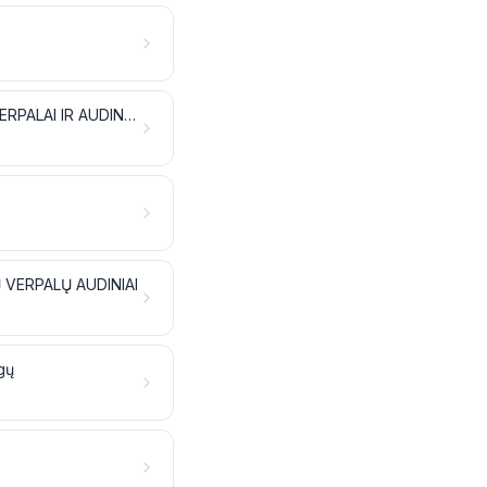
VILNA, ŠVELNIAVILNIŲ ARBA ŠIURKŠČIAVILNIŲ GYVŪNŲ PLAUKAI; AŠUTŲ VERPALAI IR AUDINIAI
Ų VERPALŲ AUDINIAI
gų