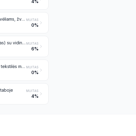
4%
Tekstiliniai dagčiai, austi, pinti arba megzti, skirti lempoms, viryklėms, žiebtuvėliams, žvakėms arba panašiems dirbiniams; dujų degiklių kaitinimo tinkleliai ir apskritai megztos medžiagos dujų degiklių kaitinimo tinkleliams, įmirkytos arba neįmirkytos
MUITAS
0%
Tekstilinės žarnos ir panašūs tekstiliniai vamzdžio pavidalo dirbiniai (tiubingas) su vidiniu sluoksniu ar be jo, armuoti ar nearmuoti arba su kitų medžiagų priedais ar be jų
MUITAS
6%
Pavarų diržai, konvejerių juostos arba joms gaminti naudojamas beltingas iš tekstilės medžiagų, įmirkytų arba neįmirkytų, aptrauktų arba neaptrauktų, padengtų arba nepadengtų, laminuotų arba nelaminuotų plastikais, arba sutvirtintų arba nesutvirtintų metalu ar kitomis medžiagomis
MUITAS
0%
staboje
MUITAS
4%