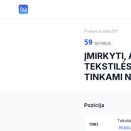
Prekės kodas
/
S11
59
SKYRIUS
ĮMIRKYTI,
TEKSTILĖS
TINKAMI 
Pozicija
5901
POZICI