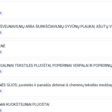
S
S
LNĖ
S
UGALINIAI TEKSTILĖS PLUOŠTAI; POPIERINIAI VERPALAI IR POPIERINI
S
S GIJOS; juostelės ir panašūs dirbiniai iš cheminių tekstilės medžia
S
IAI KUOKŠTELINIAI PLUOŠTAI
S