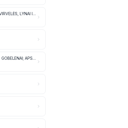
VATA, VELTINYS IR NEAUSTINĖS MEDŽIAGOS; SPECIALIEJI SIŪLAI; VIRVĖS, VIRVELĖS, LYNAI IR TROSAI BEI JŲ DIRBINIAI
SPECIALIEJI AUDINIAI; SIŪTINĖS PŪKINĖS TEKSTILĖS MEDŽIAGOS; NĖRINIAI; GOBELENAI; APSIUVAI; SIUVINĖJIMAI