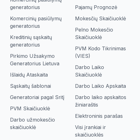
generatorius
Pajamų Prognozė
Komercinių pasiūlymų
Mokesčių Skaičiuoklė
generatorius
Pelno Mokesčio
Kreditinių sąskaitų
Skaičiuoklė
generatorius
PVM Kodo Tikrinimas
Pirkimo Užsakymo
(VIES)
Generatorius Lietuva
Darbo Laiko
Išlaidų Ataskaita
Skaičiuoklė
Sąskaitų šablonai
Darbo Laiko Apskaita
Generatoriai pagal Sritį
Darbo laiko apskaitos
žiniaraštis
PVM Skaičiuoklė
Elektroninis parašas
Darbo užmokesčio
skaičiuoklė
Visi įrankiai ir
skaičiuoklės