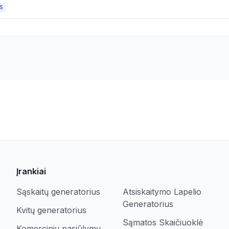
S
Įrankiai
Sąskaitų generatorius
Atsiskaitymo Lapelio
Generatorius
Kvitų generatorius
Sąmatos Skaičiuoklė
Komercinių pasiūlymų