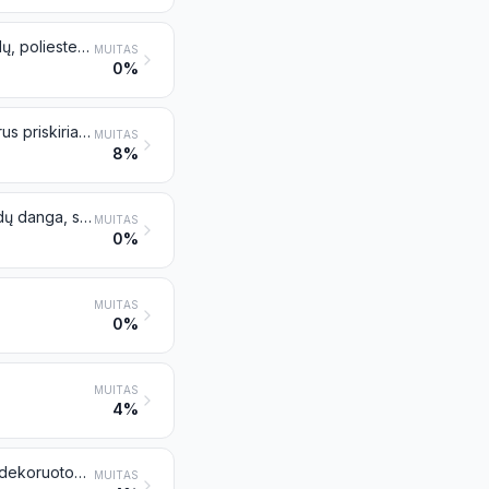
Padangų kordo audinys iš labai atsparių tempimui nailono arba kitų poliamidų, poliesterių arba viskozės siūlų
MUITAS
0%
Tekstilės audeklai, įmirkyti, apvilkti, padengti arba laminuoti plastikais, išskyrus priskiriamus 5902 pozicijai
MUITAS
8%
Linoleumas, supjaustytas arba nesupjaustytas reikiamų formų gabalais; grindų danga, sudaryta iš apvalkalo arba iš dangos, pritvirtintos prie tekstilinio pagrindo, supjaustytos arba nesupjaustytos reikiamų formų gabalais
MUITAS
0%
MUITAS
0%
MUITAS
4%
Kitu būdu įmirkyti, aptraukti arba padengti tekstilės audeklai; tapybos būdu dekoruotos drobės, naudojamos kaip teatro dekoracijos, studijų fonai arba panašūs gaminiai
MUITAS