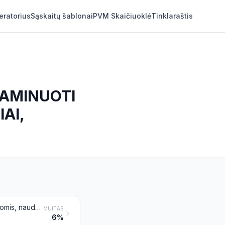
eratorius
Sąskaitų šablonai
PVM Skaičiuoklė
Tinklaraštis
LAMINUOTI
AI,
Tekstilės audeklai, padengti dervomis (gum) arba krakmolingomis medžiagomis, naudojami knygoms įrišti arba turintys panašią paskirtį; techninė audinio kalkė; paruoštos tapybai gruntuotos drobės; klijuotės, kolenkorai ir panašūs sustandinti tekstilės audeklai, naudojami skrybėlių pagrindams
MUITAS
6%