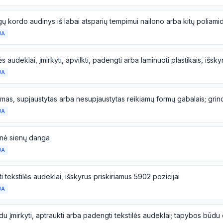
JA
JA
JA
inė sienų danga
JA
 tekstilės audeklai, išskyrus priskiriamus 5902 pozicijai
JA