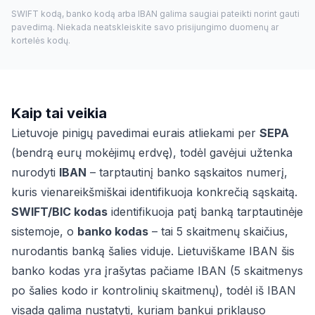
SWIFT kodą, banko kodą arba IBAN galima saugiai pateikti norint gauti
pavedimą. Niekada neatskleiskite savo prisijungimo duomenų ar
kortelės kodų.
Kaip tai veikia
Lietuvoje pinigų pavedimai eurais atliekami per
SEPA
(bendrą eurų mokėjimų erdvę), todėl gavėjui užtenka
nurodyti
IBAN
– tarptautinį banko sąskaitos numerį,
kuris vienareikšmiškai identifikuoja konkrečią sąskaitą.
SWIFT/BIC kodas
identifikuoja patį banką tarptautinėje
sistemoje, o
banko kodas
– tai 5 skaitmenų skaičius,
nurodantis banką šalies viduje. Lietuviškame IBAN šis
banko kodas yra įrašytas pačiame IBAN (5 skaitmenys
po šalies kodo ir kontrolinių skaitmenų), todėl iš IBAN
visada galima nustatyti, kuriam bankui priklauso