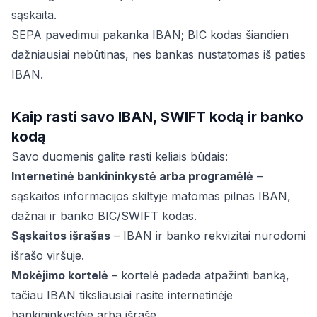
sąskaita.
SEPA pavedimui pakanka IBAN; BIC kodas šiandien
dažniausiai nebūtinas, nes bankas nustatomas iš paties
IBAN.
Kaip rasti savo IBAN, SWIFT kodą ir banko
kodą
Savo duomenis galite rasti keliais būdais:
Internetinė bankininkystė arba programėlė
–
sąskaitos informacijos skiltyje matomas pilnas IBAN,
dažnai ir banko BIC/SWIFT kodas.
Sąskaitos išrašas
– IBAN ir banko rekvizitai nurodomi
išrašo viršuje.
Mokėjimo kortelė
– kortelė padeda atpažinti banką,
tačiau IBAN tiksliausiai rasite internetinėje
bankininkystėje arba išraše.