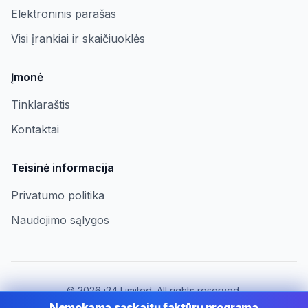
Elektroninis parašas
Visi įrankiai ir skaičiuoklės
Įmonė
Tinklaraštis
Kontaktai
Teisinė informacija
Privatumo politika
Naudojimo sąlygos
©
2026
i24 Limited. All rights reserved.
Įmonėms Lithuania
Nemokama sąskaitų faktūrų programa