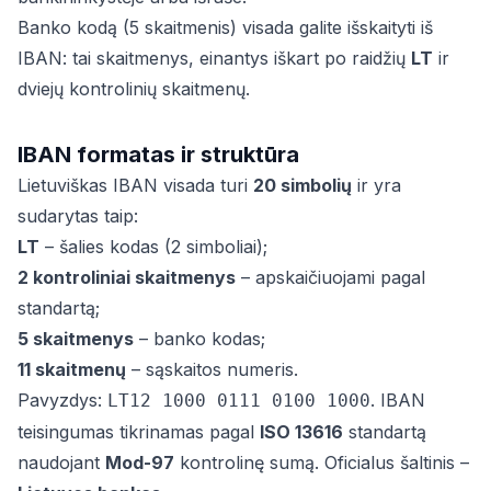
Banko kodą (5 skaitmenis) visada galite išskaityti iš
IBAN: tai skaitmenys, einantys iškart po raidžių
LT
ir
dviejų kontrolinių skaitmenų.
IBAN formatas ir struktūra
Lietuviškas IBAN visada turi
20 simbolių
ir yra
sudarytas taip:
LT
– šalies kodas (2 simboliai);
2 kontroliniai skaitmenys
– apskaičiuojami pagal
standartą;
5 skaitmenys
– banko kodas;
11 skaitmenų
– sąskaitos numeris.
Pavyzdys:
. IBAN
LT12 1000 0111 0100 1000
teisingumas tikrinamas pagal
ISO 13616
standartą
naudojant
Mod-97
kontrolinę sumą. Oficialus šaltinis –