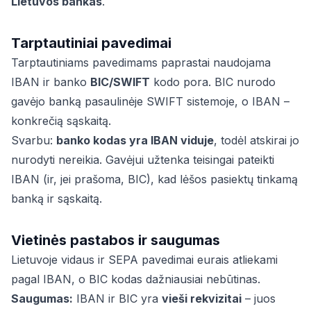
Lietuvos bankas
.
Tarptautiniai pavedimai
Tarptautiniams pavedimams paprastai naudojama
IBAN ir banko
BIC/SWIFT
kodo pora. BIC nurodo
gavėjo banką pasaulinėje SWIFT sistemoje, o IBAN –
konkrečią sąskaitą.
Svarbu:
banko kodas yra IBAN viduje
, todėl atskirai jo
nurodyti nereikia. Gavėjui užtenka teisingai pateikti
IBAN (ir, jei prašoma, BIC), kad lėšos pasiektų tinkamą
banką ir sąskaitą.
Vietinės pastabos ir saugumas
Lietuvoje vidaus ir SEPA pavedimai eurais atliekami
pagal IBAN, o BIC kodas dažniausiai nebūtinas.
Saugumas:
IBAN ir BIC yra
vieši rekvizitai
– juos