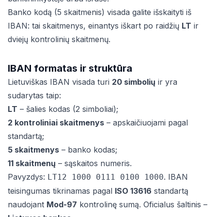
Banko kodą (5 skaitmenis) visada galite išskaityti iš
IBAN: tai skaitmenys, einantys iškart po raidžių
LT
ir
dviejų kontrolinių skaitmenų.
IBAN formatas ir struktūra
Lietuviškas IBAN visada turi
20 simbolių
ir yra
sudarytas taip:
LT
– šalies kodas (2 simboliai);
2 kontroliniai skaitmenys
– apskaičiuojami pagal
standartą;
5 skaitmenys
– banko kodas;
11 skaitmenų
– sąskaitos numeris.
Pavyzdys:
. IBAN
LT12 1000 0111 0100 1000
teisingumas tikrinamas pagal
ISO 13616
standartą
naudojant
Mod-97
kontrolinę sumą. Oficialus šaltinis –