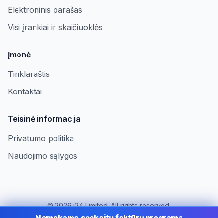
Elektroninis parašas
Visi įrankiai ir skaičiuoklės
Įmonė
Tinklaraštis
Kontaktai
Teisinė informacija
Privatumo politika
Naudojimo sąlygos
©
2026
i24 Limited. All rights reserved.
Įmonėms Lithuania
Nemokama sąskaitų faktūrų programa