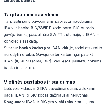
Lietuvos bankas
.
Tarptautiniai pavedimai
Tarptautiniams pavedimams paprastai naudojama
IBAN ir banko
BIC/SWIFT
kodo pora. BIC nurodo
gavėjo banką pasaulinėje SWIFT sistemoje, o IBAN –
konkrečią sąskaitą.
Svarbu:
banko kodas yra IBAN viduje
, todėl atskirai jo
nurodyti nereikia. Gavėjui užtenka teisingai pateikti
IBAN (ir, jei prašoma, BIC), kad lėšos pasiektų tinkamą
banką ir sąskaitą.
Vietinės pastabos ir saugumas
Lietuvoje vidaus ir SEPA pavedimai eurais atliekami
pagal IBAN, o BIC kodas dažniausiai nebūtinas.
Saugumas:
IBAN ir BIC yra
vieši rekvizitai
– juos