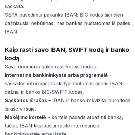
sąskaita.
SEPA pavedimui pakanka IBAN; BIC kodas šiandien
dažniausiai nebūtinas, nes bankas nustatomas iš paties
IBAN.
Kaip rasti savo IBAN, SWIFT kodą ir banko
kodą
Savo duomenis galite rasti keliais būdais:
Internetinė bankininkystė arba programėlė
–
sąskaitos informacijos skiltyje matomas pilnas IBAN,
dažnai ir banko BIC/SWIFT kodas.
Sąskaitos išrašas
– IBAN ir banko rekvizitai nurodomi
išrašo viršuje.
Mokėjimo kortelė
– kortelė padeda atpažinti banką,
tačiau IBAN tiksliausiai rasite internetinėje
bankininkystėje arba išraše.