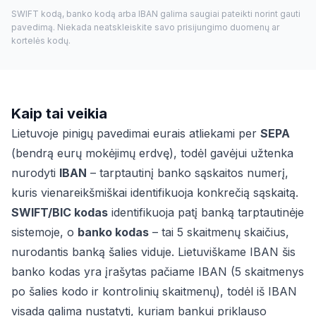
SWIFT kodą, banko kodą arba IBAN galima saugiai pateikti norint gauti
pavedimą. Niekada neatskleiskite savo prisijungimo duomenų ar
kortelės kodų.
Kaip tai veikia
Lietuvoje pinigų pavedimai eurais atliekami per
SEPA
(bendrą eurų mokėjimų erdvę), todėl gavėjui užtenka
nurodyti
IBAN
– tarptautinį banko sąskaitos numerį,
kuris vienareikšmiškai identifikuoja konkrečią sąskaitą.
SWIFT/BIC kodas
identifikuoja patį banką tarptautinėje
sistemoje, o
banko kodas
– tai 5 skaitmenų skaičius,
nurodantis banką šalies viduje. Lietuviškame IBAN šis
banko kodas yra įrašytas pačiame IBAN (5 skaitmenys
po šalies kodo ir kontrolinių skaitmenų), todėl iš IBAN
visada galima nustatyti, kuriam bankui priklauso