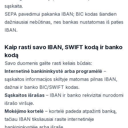
sąskaita.
SEPA pavedimui pakanka IBAN; BIC kodas šiandien
dažniausiai nebūtinas, nes bankas nustatomas iš paties
IBAN.
Kaip rasti savo IBAN, SWIFT kodą ir banko
kodą
Savo duomenis galite rasti keliais būdais:
Internetinė bankininkystė arba programėlė
–
sąskaitos informacijos skiltyje matomas pilnas IBAN,
dažnai ir banko BIC/SWIFT kodas.
Sąskaitos išrašas
– IBAN ir banko rekvizitai nurodomi
išrašo viršuje.
Mokėjimo kortelė
– kortelė padeda atpažinti banką,
tačiau IBAN tiksliausiai rasite internetinėje
bankininkystėje arba išraše.