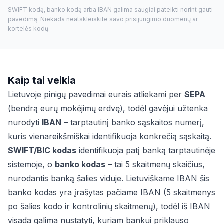
SWIFT kodą, banko kodą arba IBAN galima saugiai pateikti norint gauti
pavedimą. Niekada neatskleiskite savo prisijungimo duomenų ar
kortelės kodų.
Kaip tai veikia
Lietuvoje pinigų pavedimai eurais atliekami per
SEPA
(bendrą eurų mokėjimų erdvę), todėl gavėjui užtenka
nurodyti
IBAN
– tarptautinį banko sąskaitos numerį,
kuris vienareikšmiškai identifikuoja konkrečią sąskaitą.
SWIFT/BIC kodas
identifikuoja patį banką tarptautinėje
sistemoje, o
banko kodas
– tai 5 skaitmenų skaičius,
nurodantis banką šalies viduje. Lietuviškame IBAN šis
banko kodas yra įrašytas pačiame IBAN (5 skaitmenys
po šalies kodo ir kontrolinių skaitmenų), todėl iš IBAN
visada galima nustatyti, kuriam bankui priklauso