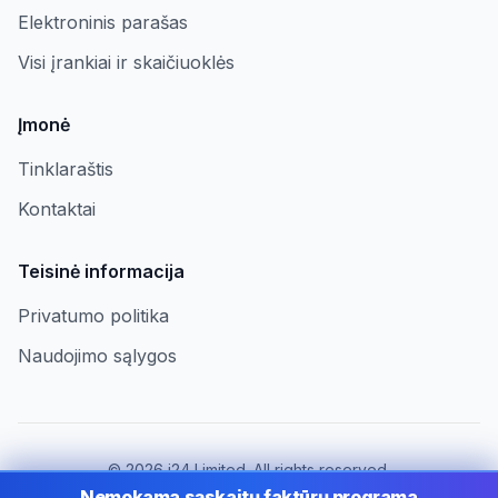
Elektroninis parašas
Visi įrankiai ir skaičiuoklės
Įmonė
Tinklaraštis
Kontaktai
Teisinė informacija
Privatumo politika
Naudojimo sąlygos
©
2026
i24 Limited. All rights reserved.
Įmonėms Lithuania
Nemokama sąskaitų faktūrų programa