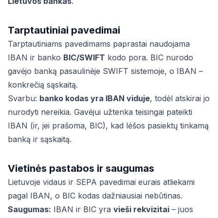
Lietuvos bankas
.
Tarptautiniai pavedimai
Tarptautiniams pavedimams paprastai naudojama
IBAN ir banko
BIC/SWIFT
kodo pora. BIC nurodo
gavėjo banką pasaulinėje SWIFT sistemoje, o IBAN –
konkrečią sąskaitą.
Svarbu:
banko kodas yra IBAN viduje
, todėl atskirai jo
nurodyti nereikia. Gavėjui užtenka teisingai pateikti
IBAN (ir, jei prašoma, BIC), kad lėšos pasiektų tinkamą
banką ir sąskaitą.
Vietinės pastabos ir saugumas
Lietuvoje vidaus ir SEPA pavedimai eurais atliekami
pagal IBAN, o BIC kodas dažniausiai nebūtinas.
Saugumas:
IBAN ir BIC yra
vieši rekvizitai
– juos