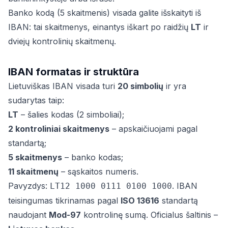
Banko kodą (5 skaitmenis) visada galite išskaityti iš
IBAN: tai skaitmenys, einantys iškart po raidžių
LT
ir
dviejų kontrolinių skaitmenų.
IBAN formatas ir struktūra
Lietuviškas IBAN visada turi
20 simbolių
ir yra
sudarytas taip:
LT
– šalies kodas (2 simboliai);
2 kontroliniai skaitmenys
– apskaičiuojami pagal
standartą;
5 skaitmenys
– banko kodas;
11 skaitmenų
– sąskaitos numeris.
Pavyzdys:
. IBAN
LT12 1000 0111 0100 1000
teisingumas tikrinamas pagal
ISO 13616
standartą
naudojant
Mod-97
kontrolinę sumą. Oficialus šaltinis –