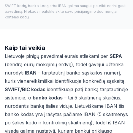
SWIFT kodą, banko kodą arba IBAN galima saugiai pateikti norint gauti
pavedimą. Niekada neatskleiskite savo prisijungimo duomenų ar
kortelės kodų.
Kaip tai veikia
Lietuvoje pinigų pavedimai eurais atliekami per
SEPA
(bendrą eurų mokėjimų erdvę), todėl gavėjui užtenka
nurodyti
IBAN
– tarptautinį banko sąskaitos numerį,
kuris vienareikšmiškai identifikuoja konkrečią sąskaitą.
SWIFT/BIC kodas
identifikuoja patį banką tarptautinėje
sistemoje, o
banko kodas
– tai 5 skaitmenų skaičius,
nurodantis banką šalies viduje. Lietuviškame IBAN šis
banko kodas yra įrašytas pačiame IBAN (5 skaitmenys
po šalies kodo ir kontrolinių skaitmenų), todėl iš IBAN
visada galima nustatyti, kuriam bankui priklauso