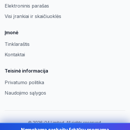
Elektroninis parašas
Visi įrankiai ir skaičiuoklės
Įmonė
Tinklaraštis
Kontaktai
Teisinė informacija
Privatumo politika
Naudojimo sąlygos
©
2026
i24 Limited. All rights reserved.
Įmonėms Lithuania
Nemokama sąskaitų faktūrų programa