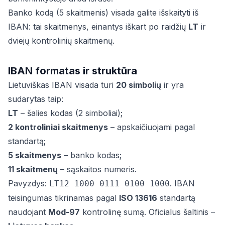
Banko kodą (5 skaitmenis) visada galite išskaityti iš
IBAN: tai skaitmenys, einantys iškart po raidžių
LT
ir
dviejų kontrolinių skaitmenų.
IBAN formatas ir struktūra
Lietuviškas IBAN visada turi
20 simbolių
ir yra
sudarytas taip:
LT
– šalies kodas (2 simboliai);
2 kontroliniai skaitmenys
– apskaičiuojami pagal
standartą;
5 skaitmenys
– banko kodas;
11 skaitmenų
– sąskaitos numeris.
Pavyzdys:
. IBAN
LT12 1000 0111 0100 1000
teisingumas tikrinamas pagal
ISO 13616
standartą
naudojant
Mod-97
kontrolinę sumą. Oficialus šaltinis –