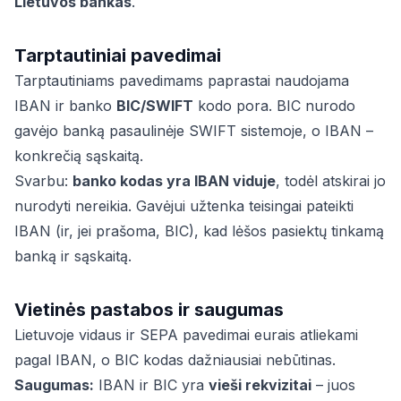
Lietuvos bankas
.
Tarptautiniai pavedimai
Tarptautiniams pavedimams paprastai naudojama
IBAN ir banko
BIC/SWIFT
kodo pora. BIC nurodo
gavėjo banką pasaulinėje SWIFT sistemoje, o IBAN –
konkrečią sąskaitą.
Svarbu:
banko kodas yra IBAN viduje
, todėl atskirai jo
nurodyti nereikia. Gavėjui užtenka teisingai pateikti
IBAN (ir, jei prašoma, BIC), kad lėšos pasiektų tinkamą
banką ir sąskaitą.
Vietinės pastabos ir saugumas
Lietuvoje vidaus ir SEPA pavedimai eurais atliekami
pagal IBAN, o BIC kodas dažniausiai nebūtinas.
Saugumas:
IBAN ir BIC yra
vieši rekvizitai
– juos