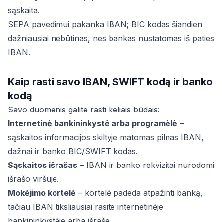
sąskaita.
SEPA pavedimui pakanka IBAN; BIC kodas šiandien
dažniausiai nebūtinas, nes bankas nustatomas iš paties
IBAN.
Kaip rasti savo IBAN, SWIFT kodą ir banko
kodą
Savo duomenis galite rasti keliais būdais:
Internetinė bankininkystė arba programėlė
–
sąskaitos informacijos skiltyje matomas pilnas IBAN,
dažnai ir banko BIC/SWIFT kodas.
Sąskaitos išrašas
– IBAN ir banko rekvizitai nurodomi
išrašo viršuje.
Mokėjimo kortelė
– kortelė padeda atpažinti banką,
tačiau IBAN tiksliausiai rasite internetinėje
bankininkystėje arba išraše.