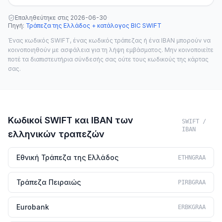
Επαληθεύτηκε στις
2026-06-30
·
Πηγή
:
Τράπεζα της Ελλάδος + κατάλογος BIC SWIFT
Ένας κωδικός SWIFT, ένας κωδικός τράπεζας ή ένα IBAN μπορούν να
κοινοποιηθούν με ασφάλεια για τη λήψη εμβάσματος. Μην κοινοποιείτε
ποτέ τα διαπιστευτήρια σύνδεσής σας ούτε τους κωδικούς της κάρτας
σας.
Κωδικοί SWIFT και IBAN των
SWIFT /
IBAN
ελληνικών τραπεζών
Εθνική Τράπεζα της Ελλάδος
ETHNGRAA
Τράπεζα Πειραιώς
PIRBGRAA
Eurobank
ERBKGRAA