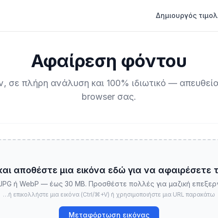
Δημιουργός τιμολ
Αφαίρεση φόντου
, σε πλήρη ανάλυση και 100% ιδιωτικό — απευθεί
browser σας.
και αποθέστε μια εικόνα εδώ για να αφαιρέσετε 
JPG ή WebP — έως 30 MB. Προσθέστε πολλές για μαζική επεξερ
…ή επικολλήστε μια εικόνα (Ctrl/⌘+V) ή χρησιμοποιήστε μια URL παρακάτω
Μεταφόρτωση εικόνας