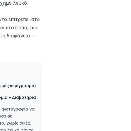
σχημο λευκό
ντο επιτρέπει στο
αν ιστότοπο, μια
 τη διαφάνεια —
ωρίς περίγραμμα)
μία – Διαβατήρια
 η φωτογραφία να
υση σε
ο, χωρίς σκιές.
αρό λευκό φόντο,