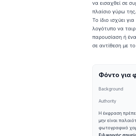
να εισαχθεί σε σ
πλαίσιο γύρω της
Το ίδιο ισχύει γι
λογότυπο να ταιρ
παρουσίαση ή ένα
σε αντίθεση με το
Φόντο για 
Background
Authority
Η έκφραση πρέπει
μην είναι παλαιό
φωτογραφικό χαρτ
Ειλικρινής σημε