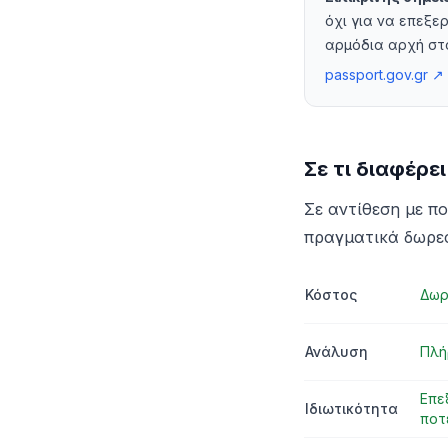
όχι για να επεξε
αρμόδια αρχή στο 
passport.gov.gr
↗
Σε τι διαφέρε
Σε αντίθεση με π
πραγματικά δωρεά
Κόστος
Δωρ
Ανάλυση
Πλή
Επε
Ιδιωτικότητα
ποτ