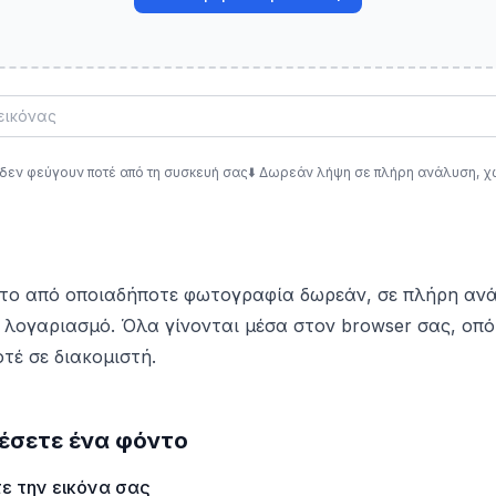
 δεν φεύγουν ποτέ από τη συσκευή σας
⬇️
Δωρεάν λήψη σε πλήρη ανάλυση, χ
το από οποιαδήποτε φωτογραφία δωρεάν, σε πλήρη ανά
 λογαριασμό. Όλα γίνονται μέσα στον browser σας, οπότ
τέ σε διακομιστή.
έσετε ένα φόντο
 την εικόνα σας