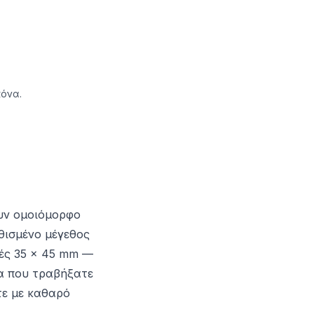
κόνα.
ουν ομοιόμορφο
ηθισμένο μέγεθος
νές 35 × 45 mm —
ία που τραβήξατε
τε με καθαρό