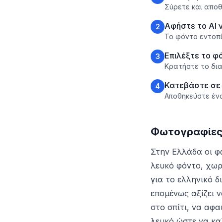
Σύρετε και αποθ
Αφήστε το AI 
2
Το φόντο εντοπί
Επιλέξτε το φ
3
Κρατήστε το δια
Κατεβάστε σε
4
Αποθηκεύστε έν
Φωτογραφίες 
Στην Ελλάδα οι φ
λευκό φόντο, χωρί
για το ελληνικό 
επομένως αξίζει 
στο σπίτι, να αφ
λευκό ώστε να κα