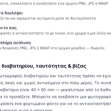
έστε, επικολλήστε ή αναζητήστε ένα αρχείο PNG, JPG ή WebP.
να δουλέψει
ζεται και αφαιρείται αυτόματα μέσα σε δευτερόλεπτα.
όντο σας
φανές ή αντικαταστήστε το με λευκό, ένα χρώμα ή μια άλλη ει
 πλήρη ανάλυση
α διαφανές PNG, JPG ή WebP στο αρχικό μέγεθος — δωρεάν.
διαβατηρίου, ταυτότητας & βίζας
ωτογραφίες διαβατηρίου και ταυτότητας πρέπει να έχ
ς σκιές και χωρίς αντικείμενα στο πίσω μέρος. Το συν
διαβατήριο είναι 40 × 60 mm — μεγαλύτερο από το διεθ
να το προσέξετε. Μπορείτε να ανεβάσετε μια φωτογραφ
αιρέσετε ένα φορτωμένο φόντο και να το αντικαταστήσε
λύπτεται αυτή η απαίτηση.