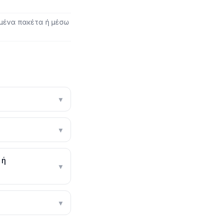
μένα πακέτα ή μέσω
▾
▾
 ή
▾
▾