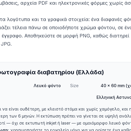
υμβάσεις, αρχεία PDF και ηλεκτρονικές φόρμες χωρίς ά
.
α τα λογότυπα και τα γραφικά στοιχεία: ένα διαφανές φό
ιάζει τέλεια πάνω σε οποιοδήποτε χρώμα φόντου, σε έν
 έγγραφο. Αποθηκεύστε σε μορφή PNG, καθώς διατηρεί
 JPG.
φωτογραφία διαβατηρίου (Ελλάδα)
Λευκό φόντο
Size
40 × 60 mm (χ
Ελληνική Αστυνο
 να είναι ουδέτερη, με κλειστό στόμα και χωρίς χαμόγελο, και
τερη των 6 μηνών. Η εκτύπωση πρέπει να γίνεται σε υψηλή ανάλ
ί — όχι σε εκτυπωτή inkjet ή laser — με ομοιόμορφο λευκό φόντ
ίωση:
χρησιμοποιήστε το εργαλείο μόνο για να ορίσετε ένα καθ