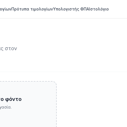
ογίων
Πρότυπα τιμολογίων
Υπολογιστής ΦΠΑ
Ιστολόγιο
ας στον
το φόντο
γασία.