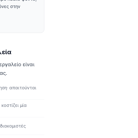
όνες στην
λεία
εργαλείο είναι
ας.
ση· απαιτούνται
 κοστίζει μία
 διακομιστές