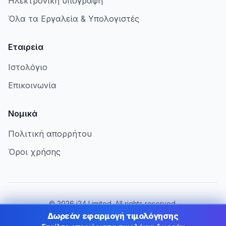
Ηλεκτρονική υπογραφή
Όλα τα Εργαλεία & Υπολογιστές
Εταιρεία
Ιστολόγιο
Επικοινωνία
Νομικά
Πολιτική απορρήτου
Όροι χρήσης
©
2026
i24 Limited. All rights reserved.
Εξυπηρετώντας επιχειρήσεις στην Greece
Δωρεάν εφαρμογή τιμολόγησης