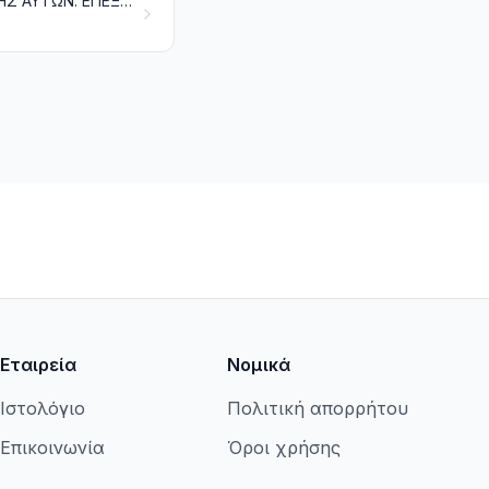
ΖΩΙΚΑ, ΦΥΤΙΚΑ Ή ΜΙΚΡΟΒΙΑΚΑ ΛΙΠΗ ΚΑΙ ΛΑΔΙΑ. ΠΡΟΪΟΝΤΑ ΤΗΣ ΔΙΑΣΠΑΣΗΣ ΑΥΤΩΝ. ΕΠΕΞΕΡΓΑΣΜΕΝΑ ΒΡΩΣΙΜΑ ΛΙΠΗ. ΚΕΡΙΑ ΖΩΙΚΗΣ Ή ΦΥΤΙΚΗΣ ΠΡΟΕΛΕΥΣΗΣ
Εταιρεία
Νομικά
Ιστολόγιο
Πολιτική απορρήτου
Επικοινωνία
Όροι χρήσης