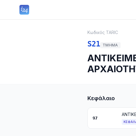
Κωδικός TARIC
S21
ΤΜΉΜΑ
ΑΝΤΙΚΕΙΜ
ΑΡΧΑΙΟΤ
Κεφάλαιο
ΑΝΤΙΚ
97
ΚΕΦΆΛ