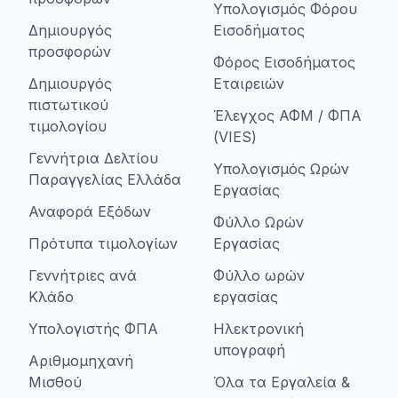
Υπολογισμός Φόρου
Δημιουργός
Εισοδήματος
προσφορών
Φόρος Εισοδήματος
Δημιουργός
Εταιρειών
πιστωτικού
Έλεγχος ΑΦΜ / ΦΠΑ
τιμολογίου
(VIES)
Γεννήτρια Δελτίου
Υπολογισμός Ωρών
Παραγγελίας Ελλάδα
Εργασίας
Αναφορά Εξόδων
Φύλλο Ωρών
Πρότυπα τιμολογίων
Εργασίας
Γεννήτριες ανά
Φύλλο ωρών
Κλάδο
εργασίας
Υπολογιστής ΦΠΑ
Ηλεκτρονική
υπογραφή
Αριθμομηχανή
Μισθού
Όλα τα Εργαλεία &