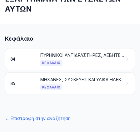
ΑΥΤΩΝ
Κεφάλαιο
ΠΥΡΗΝΙΚΟΙ ΑΝΤΙΔΡΑΣΤΗΡΕΣ, ΛΕΒΗΤΕΣ, ΜΗΧΑΝΕΣ, ΣΥΣΚΕΥΕΣ ΚΑΙ ΜΗΧΑΝΙΚΕΣ ΕΠΙΝΟΗΣΕΙΣ. ΜΕΡΗ ΑΥΤΩΝ ΤΩΝ ΜΗΧΑΝΩΝ Ή ΣΥΣΚΕΥΩΝ
84
ΚΕΦΆΛΑΙΟ
ΜΗΧΑΝΕΣ, ΣΥΣΚΕΥΕΣ ΚΑΙ ΥΛΙΚΑ ΗΛΕΚΤΡΙΚΑ ΚΑΙ ΤΑ ΜΕΡΗ ΤΟΥΣ. ΣΥΣΚΕΥΕΣ ΕΓΓΡΑΦΗΣ Ή ΑΝΑΠΑΡΑΓΩΓΗΣ ΤΟΥ ΗΧΟΥ, ΣΥΣΚΕΥΕΣ ΕΓΓΡΑΦΗΣ Ή ΑΝΑΠΑΡΑΓΩΓΗΣ ΤΩΝ ΕΙΚΟΝΩΝ ΚΑΙ ΤΟΥ ΗΧΟΥ ΓΙΑ ΤΗΝ ΤΗΛΕΟΡΑΣΗ ΚΑΙ ΜΕΡΗ ΚΑΙ ΕΞΑΡΤΗΜΑΤΑ ΤΩΝ ΣΥΣΚΕΥΩΝ ΑΥΤΩΝ
85
ΚΕΦΆΛΑΙΟ
←
Επιστροφή στην αναζήτηση