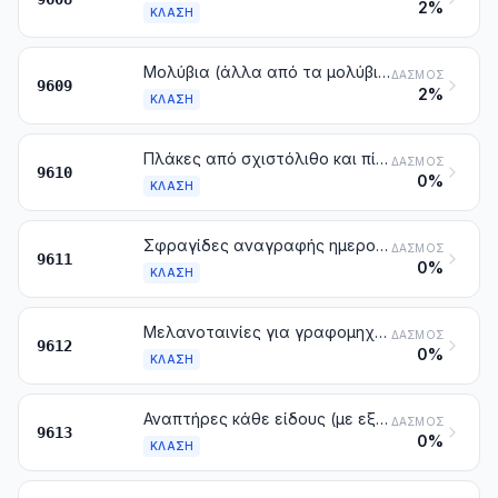
2%
ΚΛΆΣΗ
Μολύβια (άλλα από τα μολύβια της κλάσης 9608), λεπτές ράβδοι γραφίτη για κοινά και μηχανικά μολύβια, ράβδοι από χρωματιστή πάστα (παστέλ), ράβδοι από κάρβουνο για σχεδιάσεις, κιμωλίες γραφής ή σχεδίασης και κιμωλίες ραφτών
ΔΑΣΜΌΣ
9609
2%
ΚΛΆΣΗ
Πλάκες από σχιστόλιθο και πίνακες για γράψιμο ή σχεδίαση, έστω και με πλαίσιο
ΔΑΣΜΌΣ
9610
0%
ΚΛΆΣΗ
Σφραγίδες αναγραφής ημερομηνιών, σφραγίδες για τη σφράγιση με ισπανικό κερί, σφραγίδες αρίθμησης, άλλες σφραγίδες και παρόμοια είδη (στα οποία περιλαμβάνονται και οι συσκευές για την αποτύπωση ετικετών), για χρήση με το χέρι. Σφραγίδες με σταθερές και μεταβαλλόμενες ενδείξεις και συσκευές εκτύπωσης που φέρουν σφραγίδες, με σταθερές και μεταβαλλόμενες ενδείξεις όλα για χρήση με το χέρι
ΔΑΣΜΌΣ
9611
0%
ΚΛΆΣΗ
Μελανοταινίες για γραφομηχανές και παρόμοιες μελανοταινίες, εμποτισμένες με μελάνη ή αλλιώς παρασκευασμένες για να αφήνουν αποτυπώματα, έστω και τυλιγμένες σε πηνία ή κασέτες. Ταμπόν μελάνης, έστω και εμποτισμένα, με ή χωρίς κουτί
ΔΑΣΜΌΣ
9612
0%
ΚΛΆΣΗ
Αναπτήρες κάθε είδους (με εξαίρεση τα είδη ανάφλεξης της κλάσης 3603), έστω και μηχανικοί ή ηλεκτρικοί, και τα μέρη τους εκτός από τις πέτρες και τα φιτίλια
ΔΑΣΜΌΣ
9613
0%
ΚΛΆΣΗ