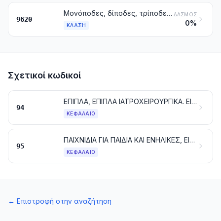
Μονόποδες, δίποδες, τρίποδες και παρόμοια είδη
ΔΑΣΜΌΣ
9620
0%
ΚΛΆΣΗ
Σχετικοί κωδικοί
ΕΠΙΠΛΑ, ΕΠΙΠΛΑ ΙΑΤΡΟΧΕΙΡΟΥΡΓΙΚΑ. ΕΙΔΗ ΚΛΙΝΟΣΤΡΩΜΝΗΣ ΚΑΙ ΠΑΡΟΜΟΙΑ. ΦΩΤΙΣTIKA ΚΑΙ ΣΥΣΚΕΥΕΣ ΦΩΤΙΣΜΟΥ ΠΟΥ ΔΕΝ ΚΑΤΟΝΟΜΑΖΟΝΤΑΙ Ή ΔΕΝ ΠΕΡΙΛΑΜΒΑΝΟΝΤΑΙ ΑΛΛΟΥ. ΛΑΜΠΕΣ-ΡΕΚΛΑΜΕΣ, ΦΩΤΕΙΝΑ ΣΗΜΑΤΑ, ΦΩΤΕΙΝΕΣ ΕΝΔΕΙΚΤΙΚΕΣ ΠΙΝΑΚΙΔΕΣ ΚΑΙ ΠΑΡΟΜΟΙΑ ΕΙΔΗ. ΠΡΟΚΑΤΑΣΚΕΥΑΣΜΕΝΑ ΚΤΙΡΙΑ
94
ΚΕΦΆΛΑΙΟ
ΠΑΙΧΝΙΔΙΑ ΓΙΑ ΠΑΙΔΙΑ ΚΑΙ ΕΝΗΛΙΚΕΣ, ΕΙΔΗ ΔΙΑΣΚΕΔΑΣΗΣ Ή ΑΘΛΗΤΙΣΜΟΥ. ΤΑ ΜΕΡΗ ΚΑΙ ΕΞΑΡΤΗΜΑΤΑ ΤΟΥΣ
95
ΚΕΦΆΛΑΙΟ
←
Επιστροφή στην αναζήτηση