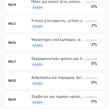
Πίπες για καπνό (στις οποίες περιλαμβάνονται και οι κεφαλές για πίπες), πίπες για πούρα και τσιγάρα, και τα μέρη τους
ΔΑΣΜΌΣ
9614
0%
ΚΛΆΣΗ
Χτένια χτενίσματος, χτένες κόμμωσης, πιαστράκια για τα μαλλιά και παρόμοια είδη. Φουρκέτες, τσιμπιδάκια, ρόλοι κατσαρώματος, μπικουτί και παρόμοια είδη για την κόμμωση, άλλα από εκείνα της κλάσης 8516, και τα μέρη τους
ΔΑΣΜΌΣ
9615
2%
ΚΛΆΣΗ
Ψεκαστήρες καλλωπισμού, οι σκελετοί τους και οι κεφαλές των σκελετών. Είδη για το πουδράρισμα (πομπόν) ή για τη χρήση άλλων καλλυντικών ή προϊόντων καλλωπισμού
ΔΑΣΜΌΣ
9616
2%
ΚΛΆΣΗ
Θερμομονωτικές φιάλες και άλλα ισοθερμικά δοχεία συναρμολογημένα, στα οποία η μόνωση εξασφαλίζεται με κενό, καθώς και τα μέρη τους (με εξαίρεση τις γυάλινες εσωτερικές φιάλες)
ΔΑΣΜΌΣ
9617
0%
ΚΛΆΣΗ
Ανδρείκελα και παρόμοια. Αυτόματες και κινούμενες παραστάσεις για βιτρίνες
ΔΑΣΜΌΣ
9618
0%
ΚΛΆΣΗ
Σερβιέτες και ταμπόν υγείας, πάνες και παρόμοια είδη υγιεινής, από οποιοδήποτε υλικό
ΔΑΣΜΌΣ
9619
0%
ΚΛΆΣΗ