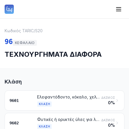
Κωδικός TARIC
/
S20
96
ΚΕΦΆΛΑΙΟ
ΤΕΧΝΟΥΡΓΗΜΑΤΑ ΔΙΑΦΟΡΑ
Κλάση
Ελεφαντόδοντο, κόκαλο, χελωνόστρακο, κέρατα ζώων κάθε είδους, κοράλλι, μαργαροκόγχη και άλλες ζωικές ύλες για λάξευση, κατεργασμένα, και τεχνουργήματα από τις ύλες αυτές (στα οποία περιλαμβάνονται και τα τεχνουργήματα που λαμβάνονται με χύτευση)
ΔΑΣΜΌΣ
9601
0%
ΚΛΆΣΗ
Φυτικές ή ορυκτές ύλες για λάξευση, κατεργασμένες, και τεχνουργήματα από τις ύλες αυτές. Τεχνουργήματα χυτά ή λαξευτά από κερί, από παραφίνη, από στεατίνη, από γόμες ή ρητίνες φυσικές, από πάστες που μπορούν να δεχθούν πλαστική κατεργασία, και άλλα τεχνουργήματα κατασκευασμένα με χύτευση ή λάξευση, που δεν κατονομάζονται ούτε περιλαμβάνονται αλλού. Ζελατίνη, κατεργασμένη, μη σκληρυμένη, άλλη από εκείνη της κλάσης 3503, και τεχνουργήματα από ζελατίνη μη σκληρυμένη
ΔΑΣΜΌΣ
9602
0%
ΚΛΆΣΗ