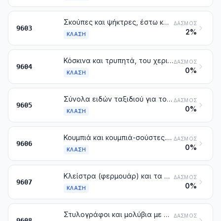
Σκούπες και ψήκτρες, έστω και αν αποτελούν μέρη μηχανών, συσκευών ή οχημάτων, μηχανικές σκούπες για χρήση με το χέρι, άλλες από εκείνες με κινητήρα, πινέλα και ξεσκονιστήρια από φτερά. Παρασκευασμένες κεφαλές για είδη ψηκτροποιίας. Βύσματα και κύλινδροι για βαφή. Καθαριστήρες υγρών επιφανειών από καουτσούκ ή από ανάλογες εύκαμπτες ύλες
ΔΑΣΜΌΣ
9603
2%
ΚΛΆΣΗ
Κόσκινα και τρυπητά, του χεριού
ΔΑΣΜΌΣ
9604
0%
ΚΛΆΣΗ
Σύνολα ειδών ταξιδιού για τον ατομικό καλλωπισμό, το ράψιμο ή το καθάρισμα των υποδημάτων ή ενδυμάτων
ΔΑΣΜΌΣ
9605
0%
ΚΛΆΣΗ
Κουμπιά και κουμπιά-σούστες. Σκελετοί για κουμπιά και άλλα μέρη για κουμπιά ή κουμπιά-σούστες. Ημιτελή κουμπιά
ΔΑΣΜΌΣ
9606
0%
ΚΛΆΣΗ
Κλείστρα (φερμουάρ) και τα μέρη τους
ΔΑΣΜΌΣ
9607
0%
ΚΛΆΣΗ
Στυλογράφοι και μολύβια με σφαιρίδια (μπίλια). Στυλογράφοι και μαρκαδόροι με μύτη από πίλημα ή με άλλες πορώδεις μύτες. Στυλογράφοι με πένα και άλλοι στυλογράφοι. Μεταλλικές αιχμές για αντίγραφα. Μηχανικά μολύβια. Κονδυλοφόροι, θήκες για μολύβια και παρόμοια είδη. Μέρη (στα οποία περιλαμβάνονται και τα καλύμματα που προφυλάσσουν τις μύτες και τα άγκιστρα συγκράτησης) των ειδών αυτών, με εξαίρεση εκείνα της κλάσης 9609
ΔΑΣΜΌΣ
9608