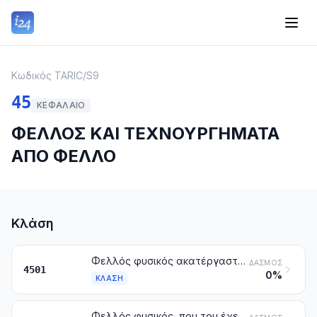
Κωδικός TARIC
/
S9
45
ΚΕΦΆΛΑΙΟ
ΦΕΛΛΟΣ ΚΑΙ ΤΕΧΝΟΥΡΓΗΜΑΤΑ
ΑΠΟ ΦΕΛΛΟ
Κλάση
Φελλός φυσικός ακατέργαστος ή απλώς παρασκευασμένος. Απορρίμματα από φελλό. Φελλός σε θραύσματα, κόκκους ή σκόνη
ΔΑΣΜΌΣ
4501
0%
ΚΛΆΣΗ
Φελλός φυσικός, που του έχει αφαιρεθεί η εξωτερική κρούστα ή απλώς τετραγωνισμένος, ή σε κύβους, πλάκες, φύλλα ή ταινίες με σχήμα τετράγωνο ή ορθογώνιο (στον οποίο περιλαμβάνονται και τα ημιτελή προϊόντα με έντονες γωνίες για πώματα)