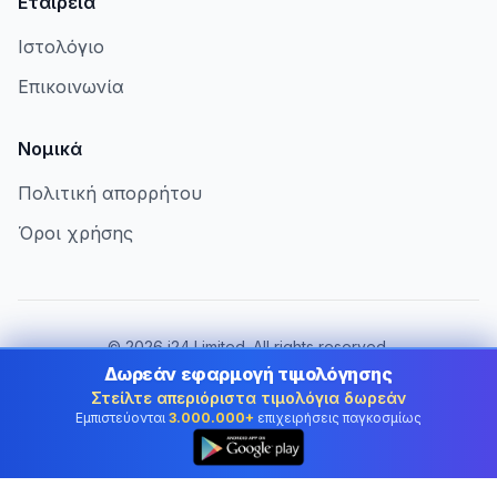
Εταιρεία
Ιστολόγιο
Επικοινωνία
Νομικά
Πολιτική απορρήτου
Όροι χρήσης
©
2026
i24 Limited. All rights reserved.
Εξυπηρετώντας επιχειρήσεις στην Greece
Δωρεάν εφαρμογή τιμολόγησης
Στείλτε απεριόριστα τιμολόγια δωρεάν
Αλλαγή χώρας:
Greece
Εμπιστεύονται
3.000.000+
επιχειρήσεις παγκοσμίως