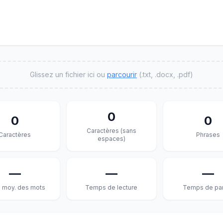
Glissez un fichier ici ou
parcourir
(.txt, .docx, .pdf)
0
0
0
Caractères (sans
Caractères
Phrases
espaces)
—
—
—
. moy. des mots
Temps de lecture
Temps de pa