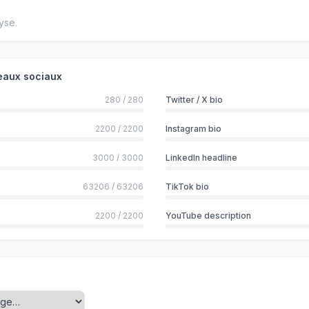
yse.
seaux sociaux
280
/
280
Twitter / X bio
2200
/
2200
Instagram bio
3000
/
3000
LinkedIn headline
63206
/
63206
TikTok bio
2200
/
2200
YouTube description