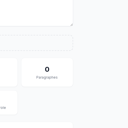
0
Paragraphes
role