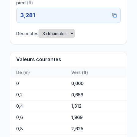
pied
(
ft
)
3,281
Décimales
Valeurs courantes
De
(
m
)
Vers
(
ft
)
0
0,000
0,2
0,656
0,4
1,312
0,6
1,969
0,8
2,625