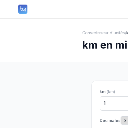
Convertisseur d'unités
/
km en mi
km
(
km
)
Décimales