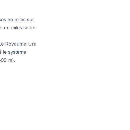
ces en miles sur
es en miles selon
s. Le Royaume-Uni
té le système
609 m).