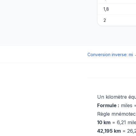
1,8
2
Conversion inverse
:
mi
Un kilomètre éq
Formule :
miles 
Règle mnémotech
10 km
= 6,21 mil
42,195 km
= 26,2