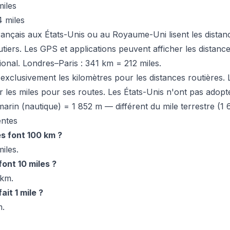
iles
 miles
ançais aux États-Unis ou au Royaume-Uni lisent les distan
tiers. Les GPS et applications peuvent afficher les distanc
ional. Londres–Paris : 341 km = 212 miles.
e exclusivement les kilomètres pour les distances routière
er les miles pour ses routes. Les États-Unis n'ont pas adop
marin (nautique) = 1 852 m — différent du mile terrestre (1 
entes
s font 100 km ?
iles.
ont 10 miles ?
 km.
it 1 mile ?
m.