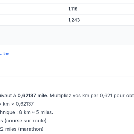
1,118
1,243
→
km
uivaut à
0,62137 mile
. Multipliez vos km par 0,621 pour obt
= km × 0,62137
nique : 8 km ≈ 5 miles.
es (course sur route)
2 miles (marathon)