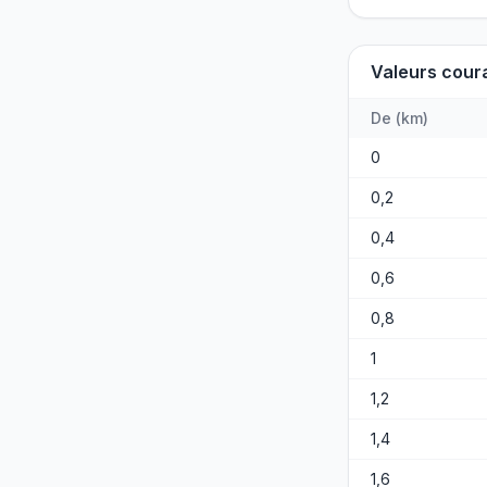
Valeurs cour
De
(
km
)
0
0,2
0,4
0,6
0,8
1
1,2
1,4
1,6