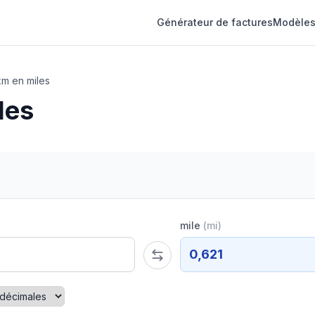
Générateur de factures
Modèles
km en miles
les
mile
(
mi
)
0,621