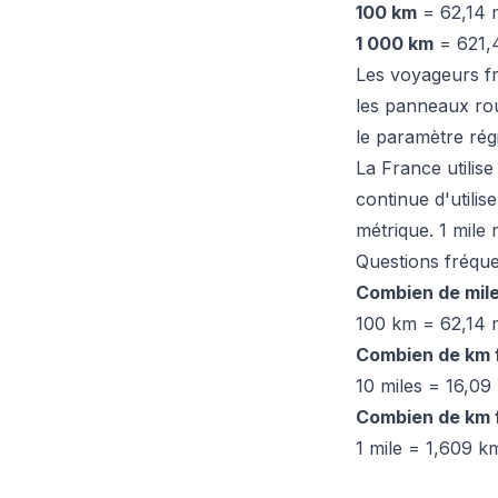
100 km
= 62,14 m
1 000 km
= 621,4
Les voyageurs fr
les panneaux rou
le paramètre rég
La France utilis
continue d'utilis
métrique. 1 mile 
Questions fréqu
Combien de mile
100 km = 62,14 m
Combien de km f
10 miles = 16,09
Combien de km fa
1 mile = 1,609 k