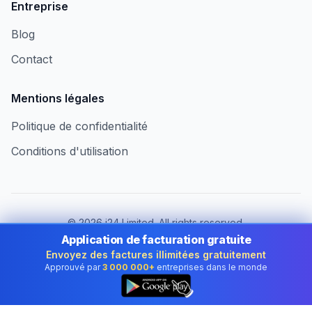
Entreprise
Blog
Contact
Mentions légales
Politique de confidentialité
Conditions d'utilisation
©
2026
i24 Limited. All rights reserved.
Au service des entreprises en France
Application de facturation gratuite
Envoyez des factures illimitées gratuitement
Changer de pays :
France
Approuvé par
3 000 000+
entreprises dans le monde
👆