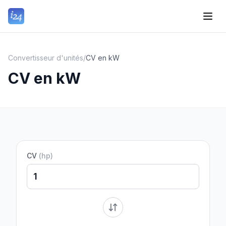
Convertisseur d'unités
/
CV en kW
CV en kW
CV
(
hp
)