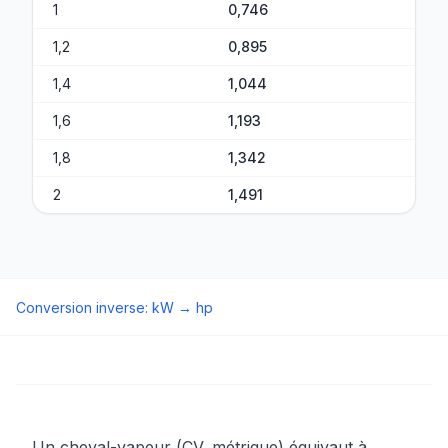
1
0,746
1,2
0,895
1,4
1,044
1,6
1,193
1,8
1,342
2
1,491
Conversion inverse
:
kW
→
hp
Un cheval-vapeur (CV, métrique) équivaut à