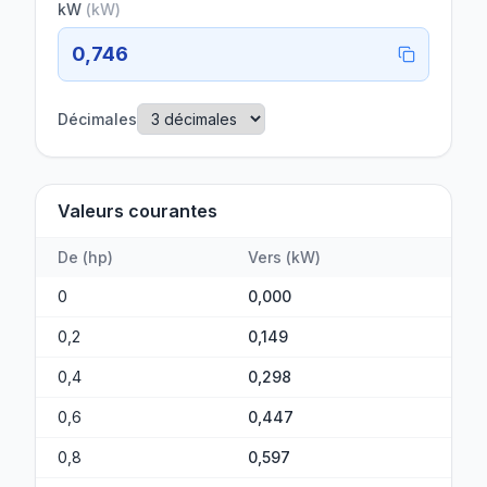
kW
(
kW
)
0,746
Décimales
Valeurs courantes
De
(
hp
)
Vers
(
kW
)
0
0,000
0,2
0,149
0,4
0,298
0,6
0,447
0,8
0,597