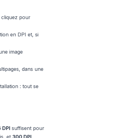
 cliquez pour
ion en DPI et, si
 une image
ltipages, dans une
llation : tout se
 DPI
suffisent pour
s, et
300 DPI