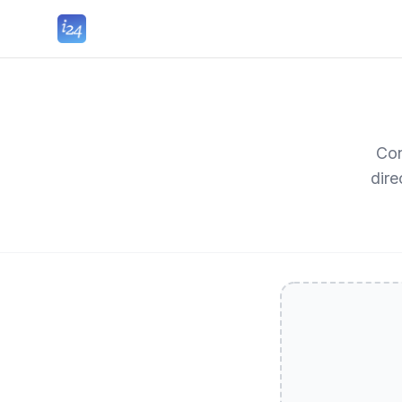
Con
dire