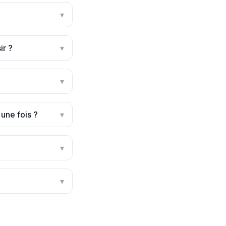
▾
ir ?
▾
▾
 une fois ?
▾
▾
▾