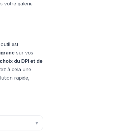
s votre galerie
outil est
ligrane
sur vos
choix du DPI et de
tez à cela une
ution rapide,
▾