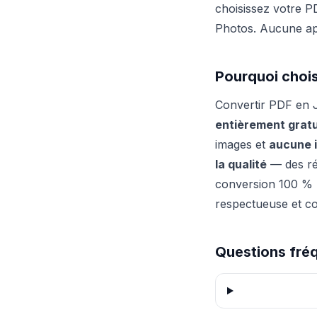
choisissez votre P
Photos. Aucune appl
Pourquoi chois
Convertir PDF en JP
entièrement gratuit
images et
aucune i
la qualité
— des rég
conversion 100 % l
respectueuse et c
Questions fré