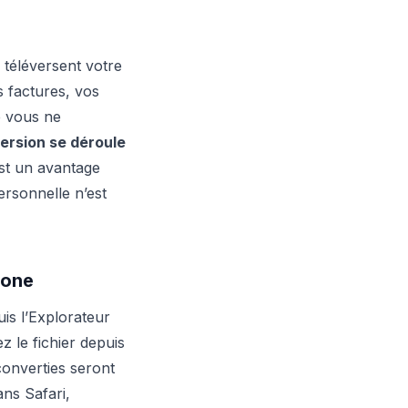
téléversent votre
 factures, vos
e vous ne
version se déroule
est un avantage
rsonnelle n’est
hone
is l’Explorateur
ez le fichier depuis
converties seront
ans Safari,