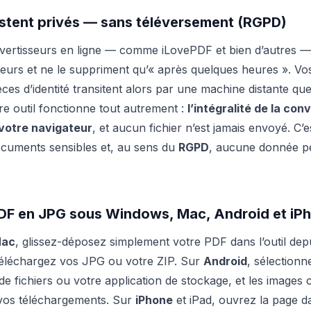
estent privés — sans téléversement (RGPD)
vertisseurs en ligne — comme iLovePDF et bien d’autres — 
eurs et ne le suppriment qu’« après quelques heures ». Vos
ces d’identité transitent alors par une machine distante qu
re outil fonctionne tout autrement :
l’intégralité de la con
votre navigateur
, et aucun fichier n’est jamais envoyé. C’
ocuments sensibles et, au sens du
RGPD
, aucune donnée pe
PDF en JPG sous Windows, Mac, Android et iP
ac
, glissez-déposez simplement votre PDF dans l’outil depu
 téléchargez vos JPG ou votre ZIP. Sur
Android
, sélectionn
de fichiers ou votre application de stockage, et les images 
 vos téléchargements. Sur
iPhone
et iPad, ouvrez la page d