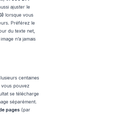
ssi ajuster le
G)
lorsque vous
eurs. Préférez le
ur du texte net,
image n’a jamais
lusieurs centaines
t vous pouvez
ltat se télécharge
image séparément.
de pages
(par