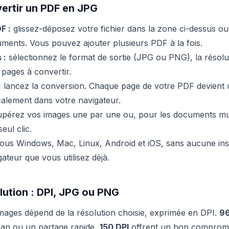
rtir un PDF en JPG
F :
glissez-déposez votre fichier dans la zone ci-dessus ou
ments. Vous pouvez ajouter plusieurs PDF à la fois.
 :
sélectionnez le format de sortie (JPG ou PNG), la résolut
 pages à convertir.
:
lancez la conversion. Chaque page de votre PDF devient
localement dans votre navigateur.
pérez vos images une par une ou, pour les documents mu
eul clic.
sous Windows, Mac, Linux, Android et iOS, sans aucune insta
ateur que vous utilisez déjà.
olution : DPI, JPG ou PNG
images dépend de la résolution choisie, exprimée en DPI.
96
cran ou un partage rapide,
150 DPI
offrent un bon compromi